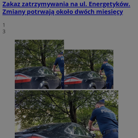
Zakaz zatrzymywania na ul. Energetyków.
Zmiany potrwają około dwóch miesięcy
1
3