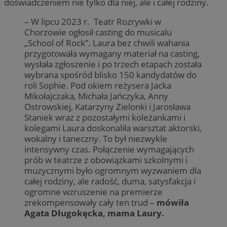
doświadczeniem nie tylko dla niej, ale i całej rodziny.
– W lipcu 2023 r. Teatr Rozrywki w
Chorzowie ogłosił casting do musicalu
„School of Rock”. Laura bez chwili wahania
przygotowała wymagany materiał na casting,
wysłała zgłoszenie i po trzech etapach została
wybrana spośród blisko 150 kandydatów do
roli Sophie. Pod okiem reżysera Jacka
Mikołajczaka, Michała Jańczyka, Anny
Ostrowskiej, Katarzyny Zielonki i Jarosława
Staniek wraz z pozostałymi koleżankami i
kolegami Laura doskonaliła warsztat aktorski,
wokalny i taneczny. To był niezwykle
intensywny czas. Połączenie wymagających
prób w teatrze z obowiązkami szkolnymi i
muzycznymi było ogromnym wyzwaniem dla
całej rodziny, ale radość, duma, satysfakcja i
ogromne wzruszenie na premierze
zrekompensowały cały ten trud –
mówiła
Agata Długokęcka, mama Laury.