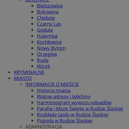
Bielszowice
Bykowina
Chebzie
Czarny Las
Godula
Halemba
Kochłowice
Nowy Bytom
Orzegów
Ruda
Wirek
KRYMINALNE
MIASTO
INFORMACJE O MIEŚCIE
Historia miasta
Ważne adresy i telefony
Harmonogram wywozu odpadów
Parafie i Msze Święte w Rudzie Śląskiej
Rozkłady jazdy w Rudzie Śląskiej
Pogoda w Rudzie Śląskiej
ADMINISTRACJA