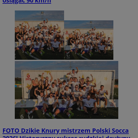
osiągać 90 km/h
FOTO
Dzikie Knury mistrzem Polski Socca