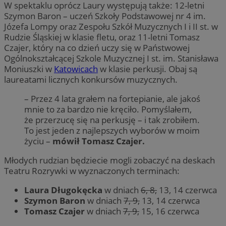
W spektaklu oprócz Laury występują także: 12-letni
Szymon Baron – uczeń Szkoły Podstawowej nr 4 im.
Józefa Lompy oraz Zespołu Szkół Muzycznych I i II st. w
Rudzie Śląskiej w klasie fletu, oraz 11-letni Tomasz
Czajer, który na co dzień uczy się w Państwowej
Ogólnokształcącej Szkole Muzycznej I st. im. Stanisława
Moniuszki w
Katowicach
w klasie perkusji. Obaj są
laureatami licznych konkursów muzycznych.
– Przez 4 lata grałem na fortepianie, ale jakoś
mnie to za bardzo nie kręciło. Pomyślałem,
że przerzucę się na perkusję – i tak zrobiłem.
To jest jeden z najlepszych wyborów w moim
życiu –
mówił Tomasz Czajer.
Młodych rudzian będziecie mogli zobaczyć na deskach
Teatru Rozrywki w wyznaczonych terminach:
Laura Długokęcka
w dniach
6, 8,
13, 14 czerwca
Szymon Baron
w dniach
7, 9,
13, 14 czerwca
Tomasz Czajer
w dniach
7, 9,
15, 16 czerwca