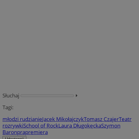
Słuchaj
⏵︎
Tagi:
młodzi rudzianie
Jacek Mikołajczyk
Tomasz Czajer
Teatr
rozrywki
School of Rock
Laura Długokęcka
Szymon
Baron
prapremiera