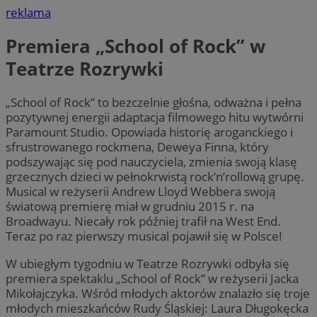
reklama
Premiera „School of Rock” w
Teatrze Rozrywki
„School of Rock” to bezczelnie głośna, odważna i pełna
pozytywnej energii adaptacja filmowego hitu wytwórni
Paramount Studio. Opowiada historię aroganckiego i
sfrustrowanego rockmena, Deweya Finna, który
podszywając się pod nauczyciela, zmienia swoją klasę
grzecznych dzieci w pełnokrwistą rock’n’rollową grupę.
Musical w reżyserii Andrew Lloyd Webbera swoją
światową premierę miał w grudniu 2015 r. na
Broadwayu. Niecały rok później trafił na West End.
Teraz po raz pierwszy musical pojawił się w Polsce!
W ubiegłym tygodniu w Teatrze Rozrywki odbyła się
premiera spektaklu „School of Rock” w reżyserii Jacka
Mikołajczyka. Wśród młodych aktorów znalazło się troje
młodych mieszkańców Rudy Śląskiej: Laura Długokęcka