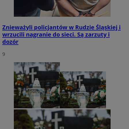
Znieważyli policjantów w Rudzie Śląskiej i
wrzucili nagranie do sieci. Są zarzuty i
dozór
9