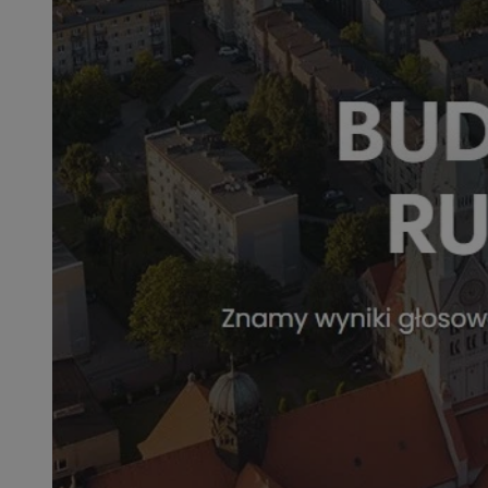
SessID
QeSessID
MvSessID
msToken
__cf_bm
__cf_bm
VISITOR_PRIVACY_
CookieScriptConse