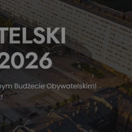
tyfikator sesji.
tyfikator sesji.
tyfikator sesji.
 celów
a, zapewniając, że
i, a ich dane są
przez witrynę
sług.
iania ludzi i botów.
ernetowej, ponieważ
aportów na temat
towej.
iania ludzi i botów.
ernetowej, ponieważ
aportów na temat
towej.
o przechowywania
watności dla ich
dane dotyczące
olityki i
ając, że ich
e w przyszłych
zez usługę Cookie-