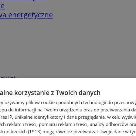
we
twa energetyczne
skiej
lne korzystanie z Twoich danych
rzy używamy plików cookie i podobnych technologii do przechow
ępu do informacji na Twoim urządzeniu oraz do przetwarzania 
dres IP, unikalne identyfikatory i dane przeglądania, w celu wyświ
h reklam i treści, pomiaru reklam i treści, analizy odbiorców or
tron trzecich (1913)
mogą również przetwarzać Twoje dane w tych