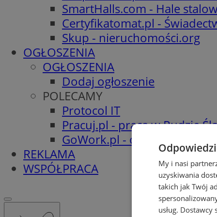
SmartHalls.com - Hale stalo
Certyfikatomat.pl - Świadec
Skup - nieruchomości.org
OGŁOSZENIA
OGŁOSZENIA
Dodaj ogłoszenie
POLECAMY
Protocol IT
Pracuj.pl - praca w Rudzie Ślą
GoWork.pl - oferty pracy
Odpowiedzia
REKLAMA
My i nasi partne
WSPÓŁPRACA
uzyskiwania dost
takich jak Twój a
spersonalizowanyc
usług.
Dostawcy s