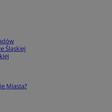
adów
e Śląskiej
kiej
ie Miasta?