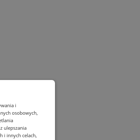
ywania i
danych osobowych,
etlania
az ulepszania
 i innych celach,