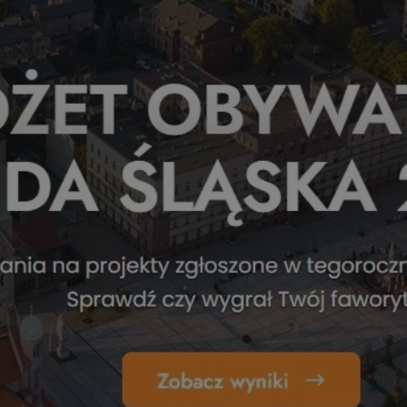
rudaslaska.com.pl
1 rok
Ten plik cookie przechowuje iden
rudaslaska.com.pl
1 rok
Ten plik cookie przechowuje iden
rudaslaska.com.pl
1 rok
Ten plik cookie przechowuje iden
.tiktok.com
1 tydzień 3 dni
Ten plik cookie jest używany do
uwierzytelniania i bezpieczeństw
użytkownicy pozostają zalogowan
zabezpieczone, jak poruszać się 
internetową lub interakcji z jej u
30 minut
Ten plik cookie służy do rozróżn
Cloudflare Inc.
Jest to korzystne dla strony int
.x.com
umożliwia tworzenie ważnych r
korzystania z jej witryny interne
29 minut 59
Ten plik cookie służy do rozróżn
Cloudflare Inc.
sekund
Jest to korzystne dla strony int
.twitter.com
umożliwia tworzenie ważnych r
korzystania z jej witryny interne
Polityce prywatności Google
METADATA
5 miesięcy 4
Ten plik cookie jest używany d
YouTube
tygodnie
zgody użytkownika i wyboru pry
.youtube.com
interakcji z witryną. Rejestruje 
zgody odwiedzającego na różne p
ustawienia prywatności, zapewni
preferencje zostaną uhonorowan
sesjach.
nt
4 tygodnie 2 dni
Ten plik cookie jest używany pr
CookieScript