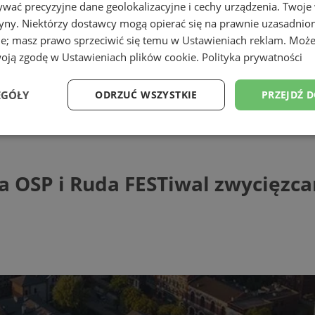
wać precyzyjne dane geolokalizacyjne i cechy urządzenia. Twoje
tryny. Niektórzy dostawcy mogą opierać się na prawnie uzasadnio
ie; masz prawo sprzeciwić się temu w
Ustawieniach reklam
. Może
woją zgodę w
Ustawieniach plików cookie
.
Polityka prywatności
EGÓŁY
ODRZUĆ WSZYSTKIE
PRZEJDŹ 
P i Ruda FESTiwal zwycięzcami Budżetu 
Wydajność
Targetowanie
Funkcjonalność
Ni
la OSP i Ruda FESTiwal zwycięz
ezbędne
Wydajność
Targetowanie
Funkcjonalność
Niesklasyfikow
ie umożliwiają korzystanie z podstawowych funkcji strony internetowej, takich jak log
Bez niezbędnych plików cookie nie można prawidłowo korzystać ze strony internetowe
Provider
/
Okres
Opis
Domena
przechowywania