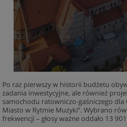
Provider
Nazwa
Domena
Nazwa
Nazwa
ttwid
.tiktok.c
_clsk
_fbp
FCCDCF
MR
_ga
Po raz pierwszy w historii budżetu oby
MUID
zadania inwestycyjne, ale również proj
samochodu ratowniczo-gaśniczego dla O
Miasto w Rytmie Muzyki”. Wybrano równ
SM
frekwencji – głosy ważne oddało 13 901
_ga_ES69V3SCKQ