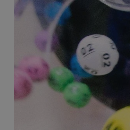
SessID
QeSessID
MvSessID
msToken
__cf_bm
__cf_bm
VISITOR_PRIVACY_
CookieScriptConse