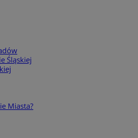
adów
e Śląskiej
kiej
ie Miasta?