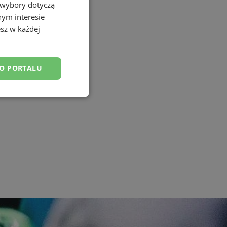
 wybory dotyczą
nym interesie
sz w każdej
DO PORTALU
esklasyfikowane
ane
owanie użytkownika i
j.