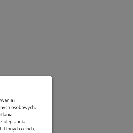
ywania i
danych osobowych,
etlania
az ulepszania
 i innych celach,