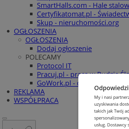
SmartHalls.com - Hale stalo
Certyfikatomat.pl - Świadec
Skup - nieruchomości.org
OGŁOSZENIA
OGŁOSZENIA
Dodaj ogłoszenie
POLECAMY
Protocol IT
Pracuj.pl - praca w Rudzie Ślą
GoWork.pl - oferty pracy
Odpowiedzia
REKLAMA
My i nasi partne
WSPÓŁPRACA
uzyskiwania dost
takich jak Twój a
spersonalizowanyc
usług.
Dostawcy s