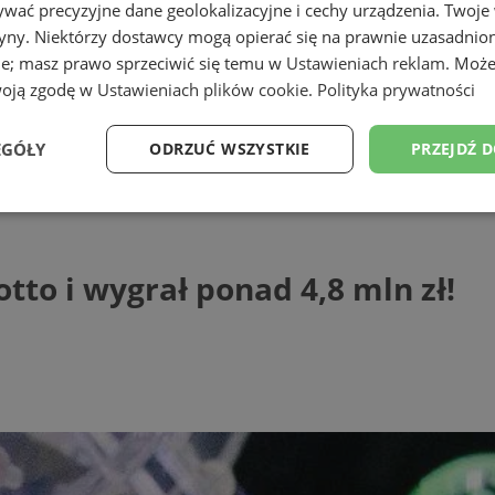
wać precyzyjne dane geolokalizacyjne i cechy urządzenia. Twoje
tryny. Niektórzy dostawcy mogą opierać się na prawnie uzasadnio
ie; masz prawo sprzeciwić się temu w
Ustawieniach reklam
. Może
woją zgodę w
Ustawieniach plików cookie
.
Polityka prywatności
EGÓŁY
ODRZUĆ WSZYSTKIE
PRZEJDŹ 
 wygrał ponad 4,8 mln zł!
Wydajność
Targetowanie
Funkcjonalność
Ni
tto i wygrał ponad 4,8 mln zł!
ezbędne
Wydajność
Targetowanie
Funkcjonalność
Niesklasyfikow
ie umożliwiają korzystanie z podstawowych funkcji strony internetowej, takich jak log
Bez niezbędnych plików cookie nie można prawidłowo korzystać ze strony internetowe
Provider
/
Okres
Opis
Domena
przechowywania