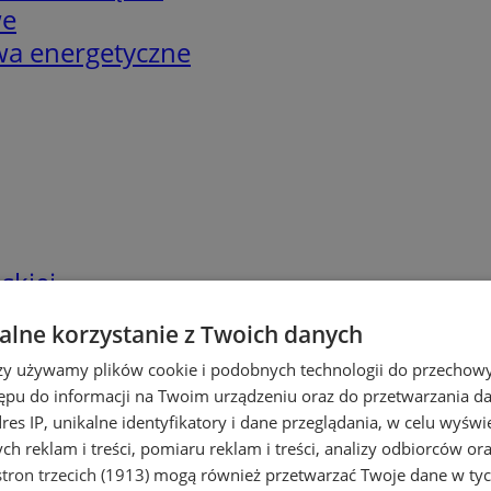
we
twa energetyczne
skiej
lne korzystanie z Twoich danych
rzy używamy plików cookie i podobnych technologii do przechow
ępu do informacji na Twoim urządzeniu oraz do przetwarzania 
dres IP, unikalne identyfikatory i dane przeglądania, w celu wyświ
h reklam i treści, pomiaru reklam i treści, analizy odbiorców or
tron trzecich (1913)
mogą również przetwarzać Twoje dane w tych