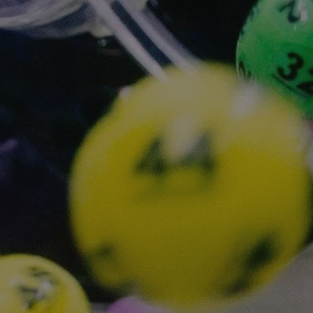
rudaslaska.com.pl
1 rok
Ten plik cookie przechowuje iden
rudaslaska.com.pl
1 rok
Ten plik cookie przechowuje iden
rudaslaska.com.pl
1 rok
Ten plik cookie przechowuje iden
.tiktok.com
1 tydzień 3 dni
Ten plik cookie jest używany do
uwierzytelniania i bezpieczeństw
użytkownicy pozostają zalogowan
zabezpieczone, jak poruszać się 
internetową lub interakcji z jej u
30 minut
Ten plik cookie służy do rozróżn
Cloudflare Inc.
Jest to korzystne dla strony int
.x.com
umożliwia tworzenie ważnych r
korzystania z jej witryny interne
29 minut 59
Ten plik cookie służy do rozróżn
Cloudflare Inc.
sekund
Jest to korzystne dla strony int
.twitter.com
umożliwia tworzenie ważnych r
korzystania z jej witryny interne
Polityce prywatności Google
METADATA
5 miesięcy 4
Ten plik cookie jest używany d
YouTube
tygodnie
zgody użytkownika i wyboru pry
.youtube.com
interakcji z witryną. Rejestruje 
zgody odwiedzającego na różne p
ustawienia prywatności, zapewni
preferencje zostaną uhonorowan
sesjach.
nt
4 tygodnie 2 dni
Ten plik cookie jest używany pr
CookieScript