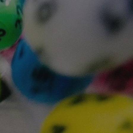
tyfikator sesji.
tyfikator sesji.
tyfikator sesji.
 celów
a, zapewniając, że
i, a ich dane są
przez witrynę
sług.
iania ludzi i botów.
ernetowej, ponieważ
aportów na temat
towej.
iania ludzi i botów.
ernetowej, ponieważ
aportów na temat
towej.
o przechowywania
watności dla ich
dane dotyczące
olityki i
ając, że ich
e w przyszłych
zez usługę Cookie-