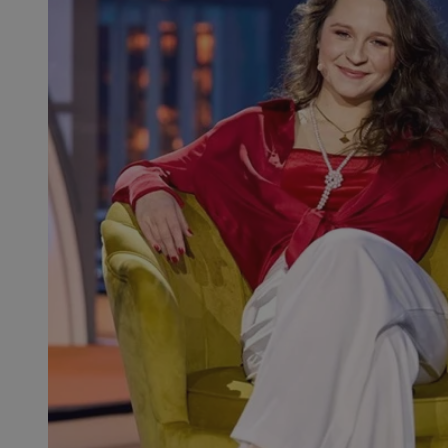
SessID
QeSessID
MvSessID
msToken
__cf_bm
__cf_bm
VISITOR_PRIVACY_
CookieScriptConse