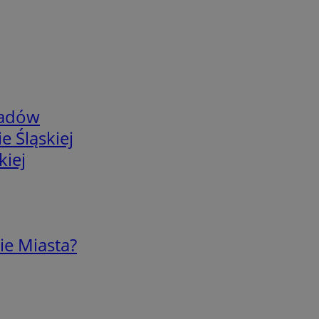
adów
e Śląskiej
kiej
ie Miasta?