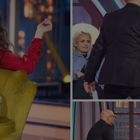
rudaslaska.com.pl
1 rok
Ten plik cookie przechowuje iden
rudaslaska.com.pl
1 rok
Ten plik cookie przechowuje iden
rudaslaska.com.pl
1 rok
Ten plik cookie przechowuje iden
.tiktok.com
1 tydzień 3 dni
Ten plik cookie jest używany do
uwierzytelniania i bezpieczeństw
użytkownicy pozostają zalogowan
zabezpieczone, jak poruszać się 
internetową lub interakcji z jej u
30 minut
Ten plik cookie służy do rozróżn
Cloudflare Inc.
Jest to korzystne dla strony int
.x.com
umożliwia tworzenie ważnych r
korzystania z jej witryny interne
29 minut 59
Ten plik cookie służy do rozróżn
Cloudflare Inc.
sekund
Jest to korzystne dla strony int
.twitter.com
umożliwia tworzenie ważnych r
korzystania z jej witryny interne
Polityce prywatności Google
METADATA
5 miesięcy 4
Ten plik cookie jest używany d
YouTube
tygodnie
zgody użytkownika i wyboru pry
.youtube.com
interakcji z witryną. Rejestruje 
zgody odwiedzającego na różne p
ustawienia prywatności, zapewni
preferencje zostaną uhonorowan
sesjach.
nt
4 tygodnie 2 dni
Ten plik cookie jest używany pr
CookieScript