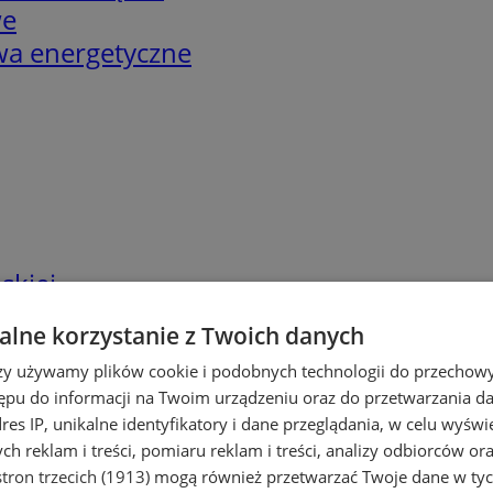
we
twa energetyczne
skiej
lne korzystanie z Twoich danych
rzy używamy plików cookie i podobnych technologii do przechow
ępu do informacji na Twoim urządzeniu oraz do przetwarzania 
dres IP, unikalne identyfikatory i dane przeglądania, w celu wyświ
h reklam i treści, pomiaru reklam i treści, analizy odbiorców or
tron trzecich (1913)
mogą również przetwarzać Twoje dane w tych