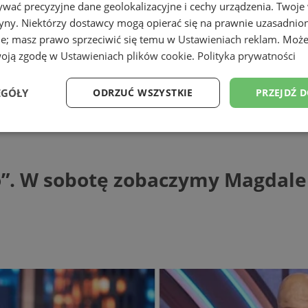
wać precyzyjne dane geolokalizacyjne i cechy urządzenia. Twoje
tryny. Niektórzy dostawcy mogą opierać się na prawnie uzasadnio
ie; masz prawo sprzeciwić się temu w
Ustawieniach reklam
. Może
woją zgodę w
Ustawieniach plików cookie
.
Polityka prywatności
EGÓŁY
ODRZUĆ WSZYSTKIE
PRZEJDŹ 
 sobotę zobaczymy Magdalenę Gołąbek n
Wydajność
Targetowanie
Funkcjonalność
Ni
”. W sobotę zobaczymy Magdalen
ezbędne
Wydajność
Targetowanie
Funkcjonalność
Niesklasyfikow
ie umożliwiają korzystanie z podstawowych funkcji strony internetowej, takich jak log
Bez niezbędnych plików cookie nie można prawidłowo korzystać ze strony internetowe
Provider
/
Okres
Opis
Domena
przechowywania