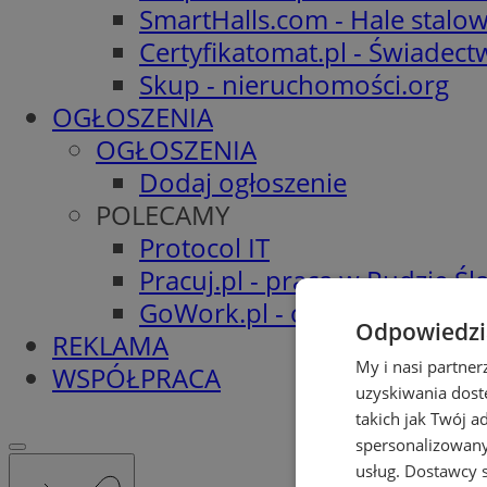
SmartHalls.com - Hale stalo
Certyfikatomat.pl - Świadec
Skup - nieruchomości.org
OGŁOSZENIA
OGŁOSZENIA
Dodaj ogłoszenie
POLECAMY
Protocol IT
Pracuj.pl - praca w Rudzie Ślą
GoWork.pl - oferty pracy
Odpowiedzia
REKLAMA
My i nasi partne
WSPÓŁPRACA
uzyskiwania dost
takich jak Twój a
spersonalizowanyc
usług.
Dostawcy s