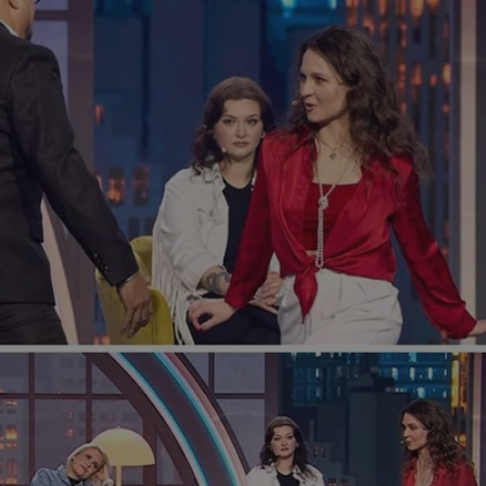
tyfikator sesji.
tyfikator sesji.
tyfikator sesji.
 celów
a, zapewniając, że
i, a ich dane są
przez witrynę
sług.
iania ludzi i botów.
ernetowej, ponieważ
aportów na temat
towej.
iania ludzi i botów.
ernetowej, ponieważ
aportów na temat
towej.
o przechowywania
watności dla ich
dane dotyczące
olityki i
ając, że ich
e w przyszłych
zez usługę Cookie-