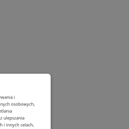
ywania i
danych osobowych,
etlania
az ulepszania
 i innych celach,