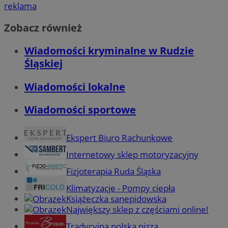
reklama
Zobacz również
Wiadomości kryminalne w Rudzie
Śląskiej
Wiadomości lokalne
Wiadomości sportowe
Ekspert Biuro Rachunkowe
Internetowy sklep motoryzacyjny
Fizjoterapia Ruda Śląska
Klimatyzacje - Pompy ciepła
Książeczka sanepidowska
Największy sklep z częściami online!
Tradycyjna polska pizza