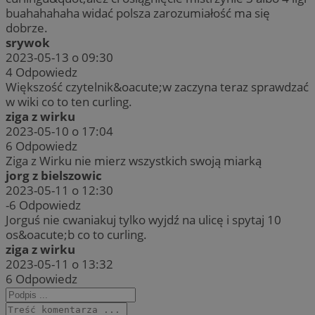
buahahahaha widać polsza zarozumiałość ma się
dobrze.
srywok
2023-05-13 o 09:30
4
Odpowiedz
Większość czytelnik&oacute;w zaczyna teraz sprawdzać
w wiki co to ten curling.
ziga z wirku
2023-05-10 o 17:04
6
Odpowiedz
Ziga z Wirku nie mierz wszystkich swoją miarką
jorg z bielszowic
2023-05-11 o 12:30
-6
Odpowiedz
Jorguś nie cwaniakuj tylko wyjdź na ulicę i spytaj 10
os&oacute;b co to curling.
ziga z wirku
2023-05-11 o 13:32
6
Odpowiedz