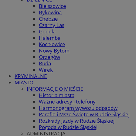
Bielszowice
Bykowina
Chebzie
Czarny Las
Godula
Halemba
Kochłowice
Nowy Bytom
Orzegów
Ruda
Wirek
KRYMINALNE
MIASTO
INFORMACJE O MIEŚCIE
Historia miasta
Ważne adresy i telefony
Harmonogram wywozu odpadów
Parafie i Msze Święte w Rudzie Śląskiej
Rozkłady jazdy w Rudzie Śląskiej
Pogoda w Rudzie Śląskiej
ADMINISTRACJA