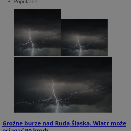
Popularne
Groźne burze nad Rudą Śląską. Wiatr może
osiągać 90 km/h