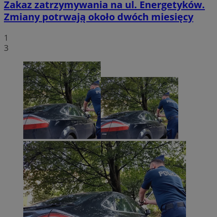
Zakaz zatrzymywania na ul. Energetyków.
Zmiany potrwają około dwóch miesięcy
1
3