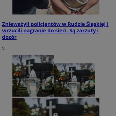
Znieważyli policjantów w Rudzie Śląskiej i
wrzucili nagranie do sieci. Są zarzuty i
dozór
9