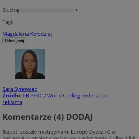
Słuchaj
⏵︎
Tagi:
Magdalena Kołodziej
Udostępnij
Sara Synowiec
Źródło:
FB PFKC / World Curling Federation
reklama
Komentarze (4)
DODAJ
&quot; zostały mistrzyniami Europy Dywizji C w
curlingu&quot;ależ ci osiągnięcie mistrzynie 3 albo 4 ligi