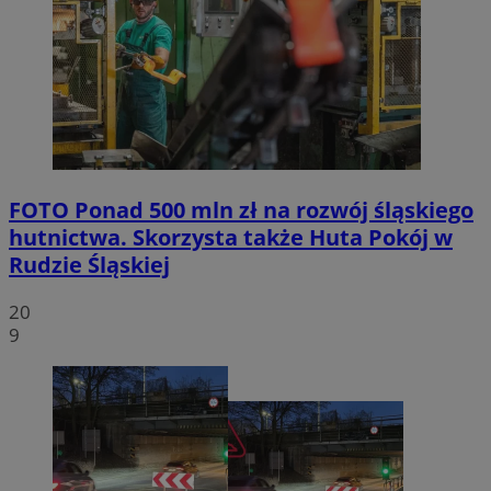
FOTO
Ponad 500 mln zł na rozwój śląskiego
hutnictwa. Skorzysta także Huta Pokój w
Rudzie Śląskiej
20
9