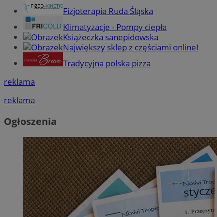
Fizjoterapia Ruda Śląska
Klimatyzacje - Pompy ciepła
Książeczka sanepidowska
Największy sklep z częściami online!
Tradycyjna polska pizza
reklama
reklama
Ogłoszenia