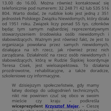
13.00 do 16.00. Można również kontaktować się
telefonicznie pod numerem: 32 248 71 42 lub 535 516
804. Warto dodać, że rudzkie koło jest jedną z 351
jednostek Polskiego Związku Niewidomych, który działa
od 1951 roku. Związek liczy ponad 55 tys. członków
będąc tym samym najbardziej reprezentatywnym
stowarzyszeniem środowiska osób niewidomych i
słabowidzących. Ważnym jest również fakt, że jest to
organizacja powołana przez samych niewidomych,
działająca na ich rzecz, jak również przez nich
zarządzana. Działalność na rzecz osób niewidomych i
słabowidzących, którą w Rudzie Śląskiej koordynuje
Teresa Cisek, jest wieloaspektowa. To działania
prozdrowotne, rehabilitacyjne, a także doradcze,
szkoleniowe czy informacyjne.
W dzisiejszym społeczeństwie, gdy mamy
łatwy dostęp do udogodnień technicznych,
nikt nie powinien czuć się obco w swoim
mieście czy kraju – podkreśla
wiceprezydent
Krzysztof Mejer
.
– Cieszę