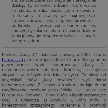
się, że obie panie tak aktywnie i efektywnie
działają, by zarówno rudzianki, które walczą
ze skutkami raka piersi, jak i niewidomi
mieszkańcy miasta w jak najmniejszym
stopniu odczuwali swą niepełnosprawność –
podkreśla. – Jeszcze wiele barier musimy
zburzyć, by takim osobom ułatwić codzienne
funkcjonowanie w społeczeństwie – zauważa
wiceprezydent.
Konkurs „Lady D.” został zainicjowany w 2002 roku w
Katowicach
przez europosła Marka Plurę. Polega on na
przyznawaniu tytułu honorowego „Lady D.”
niepełnosprawnym kobietom, które są szczególnie
aktywne w różnych dziedzinach życia. To skrót od
angielskich słów „lady disabled”, czyli dama
niepełnosprawna. Z założenia konkurs oddaje ducha
ratyfikowanej, zarówno przez Polskę, jak i przez Unię
Europejską, Konwencji Praw Osób Niepełnosprawnych
ONZ, a zwłaszcza jej Artykułu 6, który mówi o
konieczności szczególnego wspierania i promocji