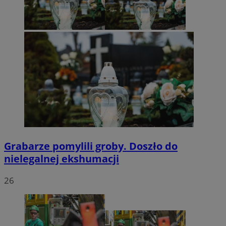
Grabarze pomylili groby. Doszło do
nielegalnej ekshumacji
26