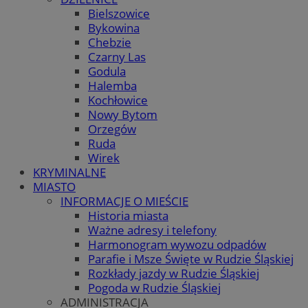
Bielszowice
Bykowina
Chebzie
Czarny Las
Godula
Halemba
Kochłowice
Nowy Bytom
Orzegów
Ruda
Wirek
KRYMINALNE
MIASTO
INFORMACJE O MIEŚCIE
Historia miasta
Ważne adresy i telefony
Harmonogram wywozu odpadów
Parafie i Msze Święte w Rudzie Śląskiej
Rozkłady jazdy w Rudzie Śląskiej
Pogoda w Rudzie Śląskiej
ADMINISTRACJA