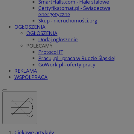
SmartHalls.com - Hale stalowe
Certyfikatomat.pl - Świadectwa
energetyczne
Skup - nieruchomości.org
OGŁOSZENIA
OGŁOSZENIA
Dodaj ogłoszenie
POLECAMY
Protocol IT
Pracuj.pl - praca w Rudzie Śląskiej
GoWork.pl - oferty pracy
REKLAMA
WSPÓŁPRACA
Ciekawe artykuły