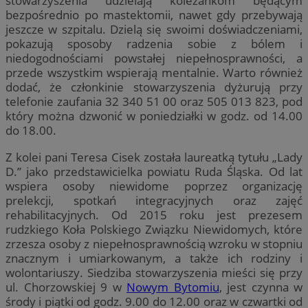
stowarzyszenia udzielają koleżankom będącym
bezpośrednio po mastektomii, nawet gdy przebywają
jeszcze w szpitalu. Dzielą się swoimi doświadczeniami,
pokazują sposoby radzenia sobie z bólem i
niedogodnościami powstałej niepełnosprawności, a
przede wszystkim wspierają mentalnie. Warto również
dodać, że członkinie stowarzyszenia dyżurują przy
telefonie zaufania 32 340 51 00 oraz 505 013 823, pod
który można dzwonić w poniedziałki w godz. od 14.00
do 18.00.
Z kolei pani Teresa Cisek została laureatką tytułu „Lady
D.” jako przedstawicielka powiatu Ruda Śląska. Od lat
wspiera osoby niewidome poprzez organizację
prelekcji, spotkań integracyjnych oraz zajęć
rehabilitacyjnych. Od 2015 roku jest prezesem
rudzkiego Koła Polskiego Związku Niewidomych, które
zrzesza osoby z niepełnosprawnością wzroku w stopniu
znacznym i umiarkowanym, a także ich rodziny i
wolontariuszy. Siedziba stowarzyszenia mieści się przy
ul. Chorzowskiej 9 w
Nowym Bytomiu
, jest czynna w
środy i piątki od godz. 9.00 do 12.00 oraz w czwartki od