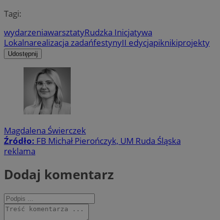
Tagi:
wydarzenia
warsztaty
Rudzka Inicjatywa
Lokalna
realizacja zadań
festyny
II edycja
pikniki
projekty
Udostępnij
Magdalena Świerczek
Źródło:
FB Michał Pierończyk, UM Ruda Śląska
reklama
Dodaj komentarz