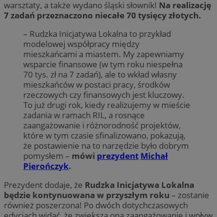
warsztaty, a także wydano śląski słownik!
Na realizację
7 zadań przeznaczono niecałe 70 tysięcy złotych.
– Rudzka Inicjatywa Lokalna to przykład
modelowej współpracy między
mieszkańcami a miastem. My zapewniamy
wsparcie finansowe (w tym roku niespełna
70 tys. zł na 7 zadań), ale to wkład własny
mieszkańców w postaci pracy, środków
rzeczowych czy finansowych jest kluczowy.
To już drugi rok, kiedy realizujemy w mieście
zadania w ramach RIL, a rosnące
zaangażowanie i różnorodność projektów,
które w tym czasie sfinalizowano, pokazują,
że postawienie na to narzędzie było dobrym
pomysłem –
mówi
prezydent
Michał
Pierończyk
.
Prezydent dodaje, że
Rudzka Inicjatywa Lokalna
będzie kontynuowana w przyszłym roku
– zostanie
również poszerzona! Po dwóch dotychczasowych
edycjach widać, że zwiększa ona zaangażowanie i wpływ