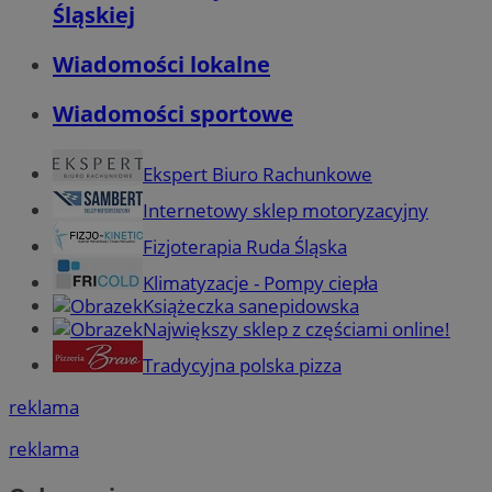
Śląskiej
Wiadomości lokalne
Wiadomości sportowe
Ekspert Biuro Rachunkowe
Internetowy sklep motoryzacyjny
Fizjoterapia Ruda Śląska
Klimatyzacje - Pompy ciepła
Książeczka sanepidowska
Największy sklep z częściami online!
Tradycyjna polska pizza
reklama
reklama