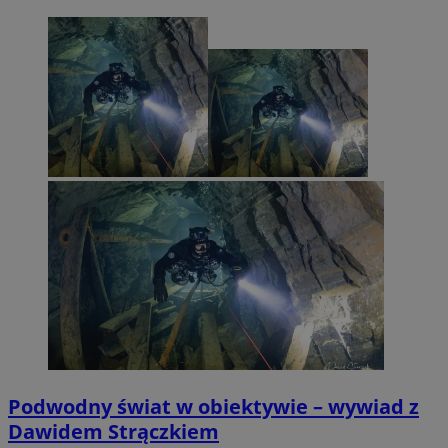
Podwodny świat w obiektywie – wywiad z
Dawidem Strączkiem