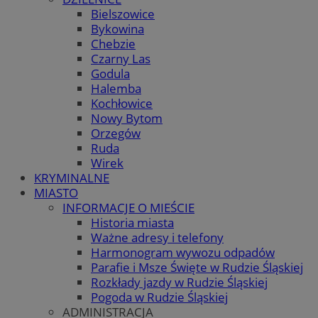
Bielszowice
Bykowina
Chebzie
Czarny Las
Godula
Halemba
Kochłowice
Nowy Bytom
Orzegów
Ruda
Wirek
KRYMINALNE
MIASTO
INFORMACJE O MIEŚCIE
Historia miasta
Ważne adresy i telefony
Harmonogram wywozu odpadów
Parafie i Msze Święte w Rudzie Śląskiej
Rozkłady jazdy w Rudzie Śląskiej
Pogoda w Rudzie Śląskiej
ADMINISTRACJA