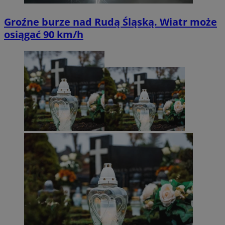
Groźne burze nad Rudą Śląską. Wiatr może
osiągać 90 km/h