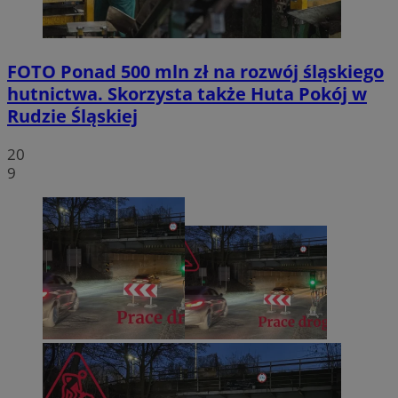
FOTO
Ponad 500 mln zł na rozwój śląskiego
hutnictwa. Skorzysta także Huta Pokój w
Rudzie Śląskiej
20
9