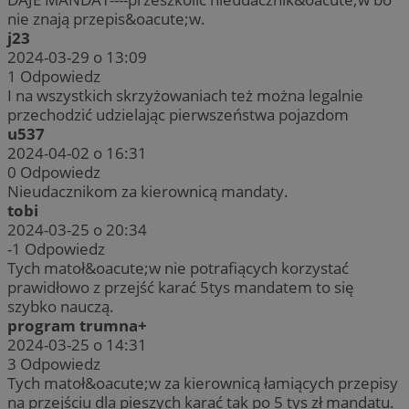
nie znają przepis&oacute;w.
j23
2024-03-29 o 13:09
1
Odpowiedz
I na wszystkich skrzyżowaniach też można legalnie
przechodzić udzielając pierwszeństwa pojazdom
u537
2024-04-02 o 16:31
0
Odpowiedz
Nieudacznikom za kierownicą mandaty.
tobi
2024-03-25 o 20:34
-1
Odpowiedz
Tych matoł&oacute;w nie potrafiących korzystać
prawidłowo z przejść karać 5tys mandatem to się
szybko nauczą.
program trumna+
2024-03-25 o 14:31
3
Odpowiedz
Tych matoł&oacute;w za kierownicą łamiących przepisy
na przejściu dla pieszych karać tak po 5 tys zł mandatu.