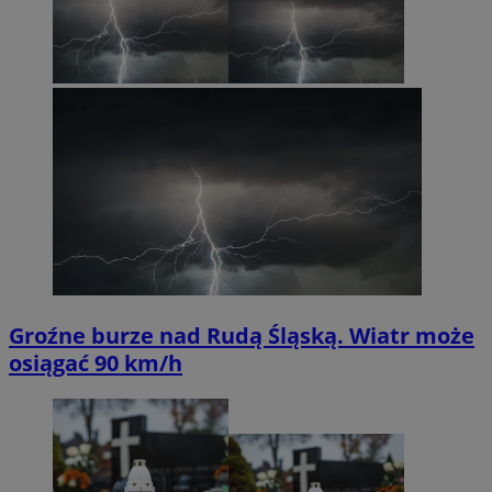
Groźne burze nad Rudą Śląską. Wiatr może
osiągać 90 km/h