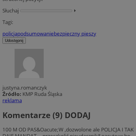
Słuchaj
⏵︎
Tagi:
policja
podsumowanie
bezpieczny pieszy
Udostępnij
justyna.romanczyk
Źródło:
KMP Ruda Śląska
reklama
Komentarze (9)
DODAJ
100 M OD PAS&Oacute;W ,dozwolone ale POLICJA I TAK
DAJE MANDAT----przeszkolić nieudacznik&oacute;w bo