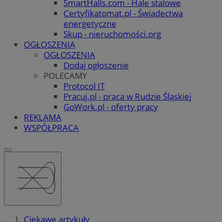
SmartHalls.com - Hale stalowe
Certyfikatomat.pl - Świadectwa
energetyczne
Skup - nieruchomości.org
OGŁOSZENIA
OGŁOSZENIA
Dodaj ogłoszenie
POLECAMY
Protocol IT
Pracuj.pl - praca w Rudzie Śląskiej
GoWork.pl - oferty pracy
REKLAMA
WSPÓŁPRACA
Ciekawe artykuły