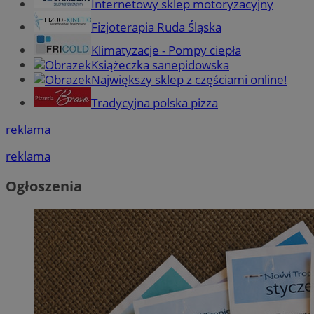
Internetowy sklep motoryzacyjny
Fizjoterapia Ruda Śląska
Klimatyzacje - Pompy ciepła
Książeczka sanepidowska
Największy sklep z częściami online!
Tradycyjna polska pizza
reklama
reklama
Ogłoszenia