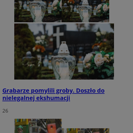
Grabarze pomylili groby. Doszło do
nielegalnej ekshumacji
26