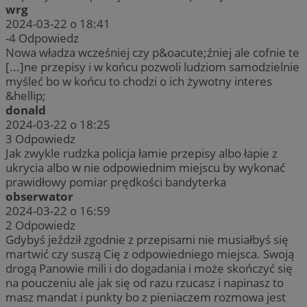
wrg
2024-03-22 o 18:41
-4
Odpowiedz
Nowa władza wcześniej czy p&oacute;źniej ale cofnie te
[...]ne przepisy i w końcu pozwoli ludziom samodzielnie
myśleć bo w końcu to chodzi o ich żywotny interes
&hellip;
donald
2024-03-22 o 18:25
3
Odpowiedz
Jak zwykle rudzka policja łamie przepisy albo łapie z
ukrycia albo w nie odpowiednim miejscu by wykonać
prawidłowy pomiar prędkości bandyterka
obserwator
2024-03-22 o 16:59
2
Odpowiedz
Gdybyś jeździł zgodnie z przepisami nie musiałbyś się
martwić czy suszą Cię z odpowiedniego miejsca. Swoją
drogą Panowie mili i do dogadania i może skończyć się
na pouczeniu ale jak się od razu rzucasz i napinasz to
masz mandat i punkty bo z pieniaczem rozmowa jest