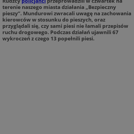
Rudzcy
policjanci
przeprowadzili w czwartek na
terenie naszego miasta działania „Bezpieczny
pieszy”. Mundurowi zwracali uwagę na zachowania
kierowców w stosunku do pieszych, oraz
przyglądali się, czy sami piesi nie łamali przepisów
ruchu drogowego. Podczas działań ujawnili 67
wykroczeń z czego 13 popełnili piesi.