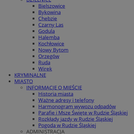
Bielszowice
Bykowina
Chebzie
Czarny Las
Godula
Halemba
Kochłowice
Nowy Bytom
Orzegów
Ruda
Wirek
KRYMINALNE
MIASTO
INFORMACJE O MIEŚCIE
Historia miasta
Ważne adresy i telefony
Harmonogram wywozu odpadów
Parafie i Msze Święte w Rudzie Śląskiej
Rozkłady jazdy w Rudzie Śląskiej
Pogoda w Rudzie Śląskiej
ADMINISTRACJA