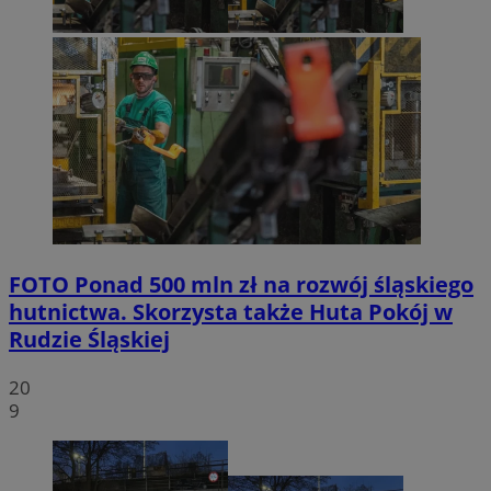
FOTO
Ponad 500 mln zł na rozwój śląskiego
hutnictwa. Skorzysta także Huta Pokój w
Rudzie Śląskiej
20
9