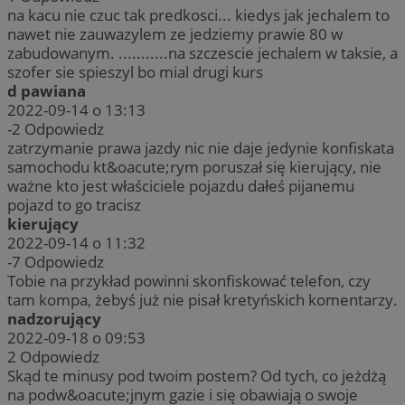
na kacu nie czuc tak predkosci... kiedys jak jechalem to
nawet nie zauwazylem ze jedziemy prawie 80 w
zabudowanym. ...........na szczescie jechalem w taksie, a
szofer sie spieszyl bo mial drugi kurs
d pawiana
2022-09-14 o 13:13
-2
Odpowiedz
zatrzymanie prawa jazdy nic nie daje jedynie konfiskata
samochodu kt&oacute;rym poruszał się kierujący, nie
ważne kto jest właściciele pojazdu dałeś pijanemu
pojazd to go tracisz
kierujący
2022-09-14 o 11:32
-7
Odpowiedz
Tobie na przykład powinni skonfiskować telefon, czy
tam kompa, żebyś już nie pisał kretyńskich komentarzy.
nadzorujący
2022-09-18 o 09:53
2
Odpowiedz
Skąd te minusy pod twoim postem? Od tych, co jeżdżą
na podw&oacute;jnym gazie i się obawiają o swoje