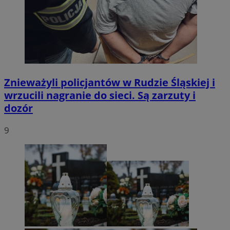
Znieważyli policjantów w Rudzie Śląskiej i
wrzucili nagranie do sieci. Są zarzuty i
dozór
9