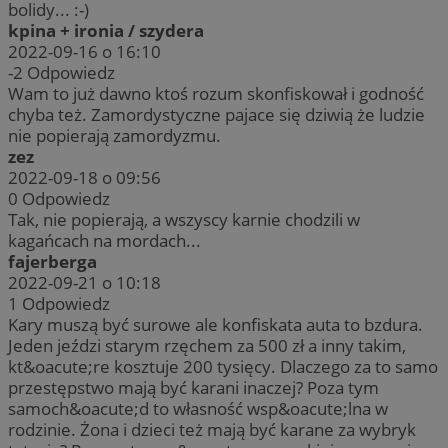
bolidy... :-)
kpina + ironia / szydera
2022-09-16 o 16:10
-2
Odpowiedz
Wam to już dawno ktoś rozum skonfiskował i godność
chyba też. Zamordystyczne pajace się dziwią że ludzie
nie popierają zamordyzmu.
zez
2022-09-18 o 09:56
0
Odpowiedz
Tak, nie popierają, a wszyscy karnie chodzili w
kagańcach na mordach...
fajerberga
2022-09-21 o 10:18
1
Odpowiedz
Kary muszą być surowe ale konfiskata auta to bzdura.
Jeden jeździ starym rzęchem za 500 zł a inny takim,
kt&oacute;re kosztuje 200 tysięcy. Dlaczego za to samo
przestępstwo mają być karani inaczej? Poza tym
samoch&oacute;d to własność wsp&oacute;lna w
rodzinie. Żona i dzieci też mają być karane za wybryk