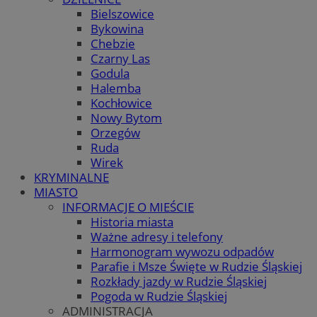
Bielszowice
Bykowina
Chebzie
Czarny Las
Godula
Halemba
Kochłowice
Nowy Bytom
Orzegów
Ruda
Wirek
KRYMINALNE
MIASTO
INFORMACJE O MIEŚCIE
Historia miasta
Ważne adresy i telefony
Harmonogram wywozu odpadów
Parafie i Msze Święte w Rudzie Śląskiej
Rozkłady jazdy w Rudzie Śląskiej
Pogoda w Rudzie Śląskiej
ADMINISTRACJA