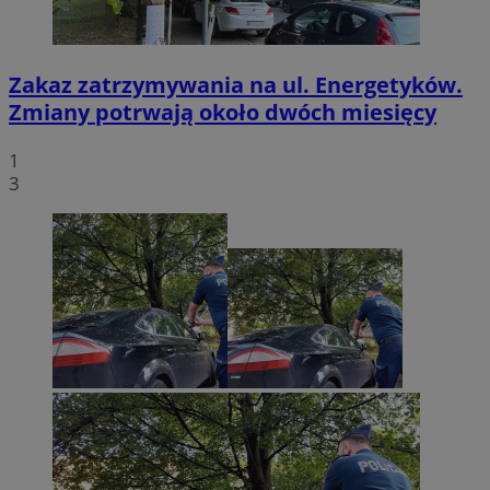
Zakaz zatrzymywania na ul. Energetyków.
Zmiany potrwają około dwóch miesięcy
1
3