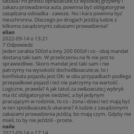
tatusia? Po prostu opr&oacute;cz wysokiej grzywny i
zakazu prowadzenia auta, powinna być obligatoryjnie
zasądzana odsiadka - zawsze. No i kara powinna być
nieuchronna. Dlaczego po drogach jeżdżą ludzie z
kilkoma zasądzonymi zakazami prowadzenia?
elian
2022-09-14 o 13:21
7
Odpowiedz
Jeden zarabia 500zł a inny 200 000zł i co - obaj mandat
dostaną taki sam. W przeliczeniu na % nie jest to
sprawiedliwe. Skoro mandat jest taki sam i nie
patrzymy na wysokość dochod&oacute;w, to i
konfiskata pojazdu jest OK: w obu przypadkach podlega
przepadkowi pojazd i też nie patrzymy na wartość.
Logiczne, prawda? A jak tatuś za sw&oacute;j wybryk
ma iść obligatoryjnie siedzieć, a był jedynym
pracującym w rodzinie, to co - żona i dzieci też mają być
w ten spos&oacute;b ukarane? A ludzie z zasądzonymi
zakazami prowadzenia jeżdżą, bo mają czym. Gdyby nie
mieli, to by nie jeździli - proste.
naile
2022-09-14 o 17:14