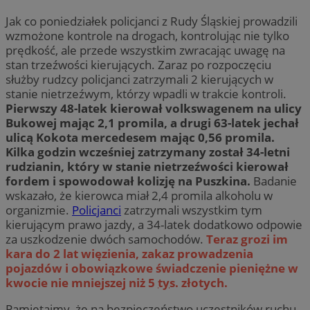
Jak co poniedziałek policjanci z Rudy Śląskiej prowadzili
wzmożone kontrole na drogach, kontrolując nie tylko
prędkość, ale przede wszystkim zwracając uwagę na
stan trzeźwości kierujących. Zaraz po rozpoczęciu
służby rudzcy policjanci zatrzymali 2 kierujących w
stanie nietrzeźwym, którzy wpadli w trakcie kontroli.
Pierwszy 48-latek kierował volkswagenem na ulicy
Bukowej mając 2,1 promila, a drugi 63-latek jechał
ulicą Kokota mercedesem mając 0,56 promila.
Kilka godzin wcześniej zatrzymany został 34-letni
rudzianin, który w stanie nietrzeźwości kierował
fordem i spowodował kolizję na Puszkina.
Badanie
wskazało, że kierowca miał 2,4 promila alkoholu w
organizmie.
Policjanci
zatrzymali wszystkim tym
kierującym prawo jazdy, a 34-latek dodatkowo odpowie
za uszkodzenie dwóch samochodów.
Teraz grozi im
kara do 2 lat więzienia, zakaz prowadzenia
pojazdów i obowiązkowe świadczenie pieniężne w
kwocie nie mniejszej niż 5
tys.
złotych.
Pamiętajmy, że na bezpieczeństwo uczestników ruchu