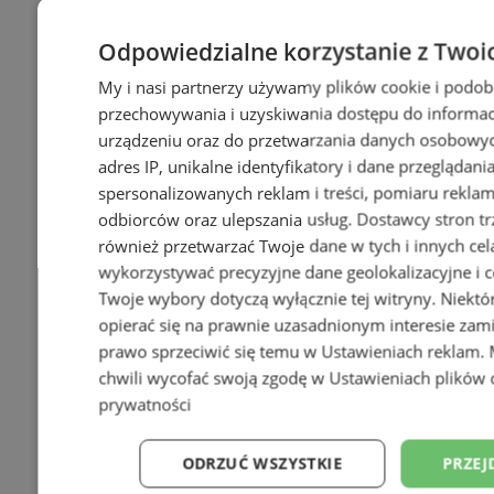
Odpowiedzialne korzystanie z Twoi
My i nasi partnerzy używamy plików cookie i podob
przechowywania i uzyskiwania dostępu do informac
urządzeniu oraz do przetwarzania danych osobowych
adres IP, unikalne identyfikatory i dane przeglądani
spersonalizowanych reklam i treści, pomiaru reklam i
odbiorców oraz ulepszania usług.
Dostawcy stron tr
również przetwarzać Twoje dane w tych i innych cel
wykorzystywać precyzyjne dane geolokalizacyjne i c
Twoje wybory dotyczą wyłącznie tej witryny. Niekt
opierać się na prawnie uzasadnionym interesie zami
prawo sprzeciwić się temu w
Ustawieniach reklam
.
chwili wycofać swoją zgodę w
Ustawieniach plików 
prywatności
ODRZUĆ WSZYSTKIE
PRZEJ