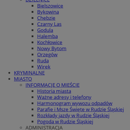
Bielszowice
Bykowina
Chebzie
Czarny Las
Godula
Halemba
Kochłowice
Nowy Bytom
Orzegów
Ruda
Wirek
KRYMINALNE
MIASTO
INFORMACJE O MIEŚCIE
Historia miasta
Ważne adresy i telefony
Harmonogram wywozu odpadów
Parafie i Msze Święte w Rudzie Śląskiej
Rozkłady jazdy w Rudzie Śląskiej
Pogoda w Rudzie Śląskiej
ADMINISTRACJA