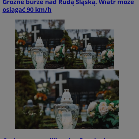
Groźne burze nad Rudą Śląską. Wiatr może
osiągać 90 km/h