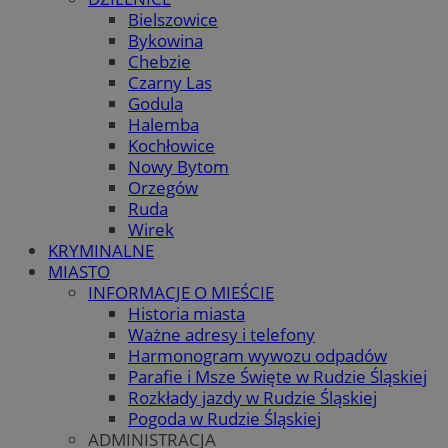
Bielszowice
Bykowina
Chebzie
Czarny Las
Godula
Halemba
Kochłowice
Nowy Bytom
Orzegów
Ruda
Wirek
KRYMINALNE
MIASTO
INFORMACJE O MIEŚCIE
Historia miasta
Ważne adresy i telefony
Harmonogram wywozu odpadów
Parafie i Msze Święte w Rudzie Śląskiej
Rozkłady jazdy w Rudzie Śląskiej
Pogoda w Rudzie Śląskiej
ADMINISTRACJA