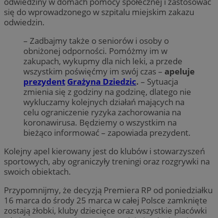
odwiedziny w domach pomocy społecznej i zastosować
się do wprowadzonego w szpitalu miejskim zakazu
odwiedzin.
– Zadbajmy także o seniorów i osoby o
obniżonej odporności. Pomóżmy im w
zakupach, wykupmy dla nich leki, a przede
wszystkim poświęćmy im swój czas –
apeluje
prezydent
Grażyna Dziedzic
.
– Sytuacja
zmienia się z godziny na godzinę, dlatego nie
wykluczamy kolejnych działań mających na
celu ograniczenie ryzyka zachorowania na
koronawirusa. Będziemy o wszystkim na
bieżąco informować – zapowiada prezydent.
Kolejny apel kierowany jest do klubów i stowarzyszeń
sportowych, aby ograniczyły treningi oraz rozgrywki na
swoich obiektach.
Przypomnijmy, że decyzją Premiera RP od poniedziałku
16 marca do środy 25 marca w całej Polsce zamknięte
zostają żłobki, kluby dziecięce oraz wszystkie placówki