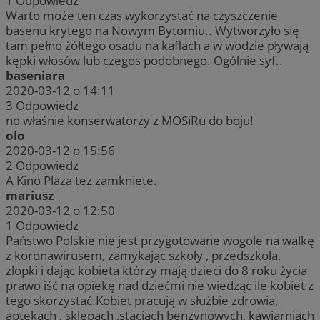
1
Odpowiedz
Warto może ten czas wykorzystać na czyszczenie
basenu krytego na Nowym Bytomiu.. Wytworzyło się
tam pełno żółtego osadu na kaflach a w wodzie pływają
kępki włosów lub czegos podobnego. Ogólnie syf..
baseniara
2020-03-12 o 14:11
3
Odpowiedz
no właśnie konserwatorzy z MOSiRu do boju!
olo
2020-03-12 o 15:56
2
Odpowiedz
A Kino Plaza tez zamkniete.
mariusz
2020-03-12 o 12:50
1
Odpowiedz
Państwo Polskie nie jest przygotowane wogole na walkę
z koronawirusem, zamykając szkoły , przedszkola,
zlopki i dając kobieta którzy mają dzieci do 8 roku życia
prawo iść na opiekę nad dziećmi nie wiedząc ile kobiet z
tego skorzystać.Kobiet pracują w służbie zdrowia,
aptekach , sklepach ,stacjach benzynowych, kawiarniach