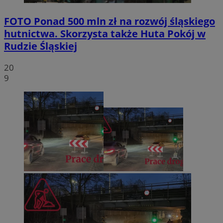
FOTO
Ponad 500 mln zł na rozwój śląskiego
hutnictwa. Skorzysta także Huta Pokój w
Rudzie Śląskiej
20
9