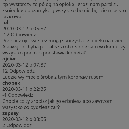
itp wystarczy że pójdą na opiekę i grozi nam paraliż ,
zsniedlugo pozamykają wszystko bo nie będzie miał kto
pracować
lol
2020-03-12 o 06:57
-12
Odpowiedz
Przecież ojcowie też mogą skorzystać z opieki na dzieci.
A kawę to chyba potrafisz zrobić sobie sam w domu czy
wszystko pod nos podstawia kobieta?
ojciec
2020-03-12 o 07:37
12
Odpowiedz
Ludzie wy mocie śroba z tym koronawirusem,
chopek
2020-03-11 o 22:35
-4
Odpowiedz
Chopie co ty zrobisz jak go erbniesz abo zawrzom
wszystko co bydziesz żar?
zapasy
2020-03-12 o 08:55
2
Odpowiedz