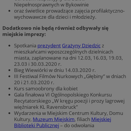
Niepełnosprawnych w Bykowinie
oraz świetlice prowadzące zajęcia profilaktyczno-
wychowawcze dla dzieci i młodzieży.
Dodatkowo nie będą również odbywały się
miejskie imprezy:
Spotkania
prezydent
Grażyny Dziedzic
z
mieszkańcami wposzczególnych dzielnicach
miasta, zaplanowane na dni 12.03, 16.03, 19.03,
23.03 i 30.03.2020 r.
Bieg Wiewiórki w dniu 14.03.2020 r.
III Festiwal Filmów Nurkowych „Głębiny” w dniach
20 i 21.03.2020 r.
Kurs samoobrony dla kobiet
Gala finałowa VI Ogólnopolskiego Konkursu
Recytatorskiego „W kręgu poezji i prozy lagrowej
więźniarek KL Ravensbruck”
Wydarzenia w Miejskim Centrum Kultury, Domu
Kultury,
Muzeum Miejskim
, filiach
Miejskiej
Biblioteki Publicznej
– do odwołania