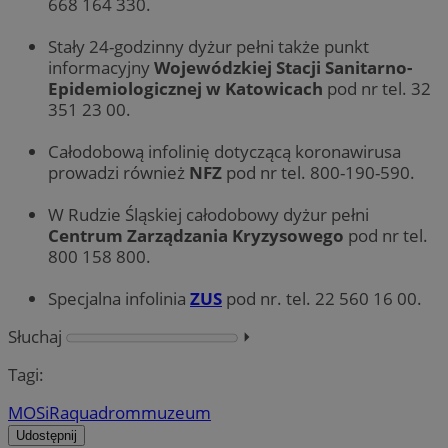
668 164 330.
Stały 24-godzinny dyżur pełni także punkt
informacyjny
Wojewódzkiej Stacji Sanitarno-
Epidemiologicznej w Katowicach
pod nr tel. 32
351 23 00.
Całodobową infolinię dotyczącą koronawirusa
prowadzi również
NFZ
pod nr tel. 800-190-590.
W Rudzie Śląskiej całodobowy dyżur pełni
Centrum Zarządzania Kryzysowego
pod nr tel.
800 158 800.
Specjalna infolinia
ZUS
pod nr. tel. 22 560 16 00.
Słuchaj
⏵︎
Tagi:
MOSiR
aquadrom
muzeum
Udostępnij