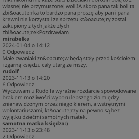
własnej nie przymuszonej woli!!A skoro pana tak boli ta
zbi&oacute;rka to bardzo pana proszę aby pan i pana
krewni nie korzystali ze sprzętu kt&oacute;ry został
zakupiony z tych jakże złych
zbi&oacute;rekPozdrawiam
mirabelka
2024-01-04 o 14:12
0
Odpowiedz
Małe cwaniaki zn&oacute;w będą stały przed kościołem
i zgarną księdzu cały utarg ze mszy.
rudolf
2023-11-13 o 14:20
6
Odpowiedz
Wyczuwam u Rudolfa wyraźne rozdarcie spowodowane
brakiem możliwości wyboru lepszego zła między
znienawidzonym przez niego klerem, a wstrętnymi
wolontariuszami, kt&oacute;rzy na pewno są bez
wyjątku dziećmi samotnych matek.
samotna matka księdza:)
2023-11-13 o 23:48
2
Odpowiedz