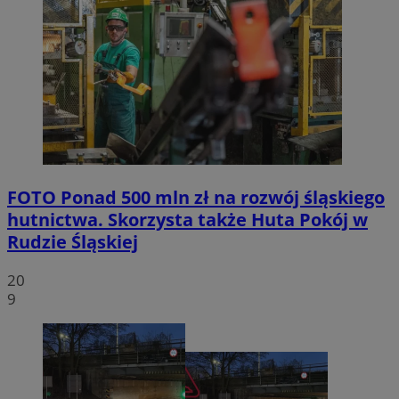
FOTO
Ponad 500 mln zł na rozwój śląskiego
hutnictwa. Skorzysta także Huta Pokój w
Rudzie Śląskiej
20
9