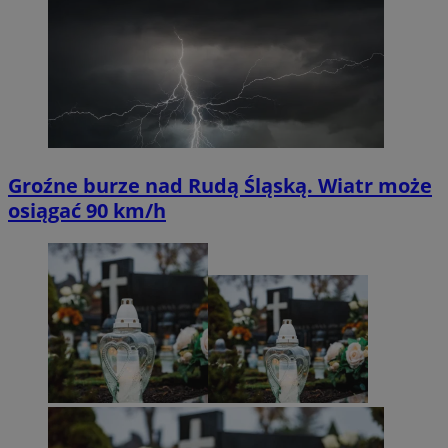
Groźne burze nad Rudą Śląską. Wiatr może
osiągać 90 km/h