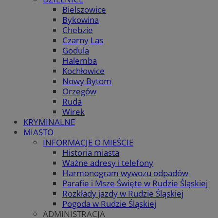
Bielszowice
Bykowina
Chebzie
Czarny Las
Godula
Halemba
Kochłowice
Nowy Bytom
Orzegów
Ruda
Wirek
KRYMINALNE
MIASTO
INFORMACJE O MIEŚCIE
Historia miasta
Ważne adresy i telefony
Harmonogram wywozu odpadów
Parafie i Msze Święte w Rudzie Śląskiej
Rozkłady jazdy w Rudzie Śląskiej
Pogoda w Rudzie Śląskiej
ADMINISTRACJA