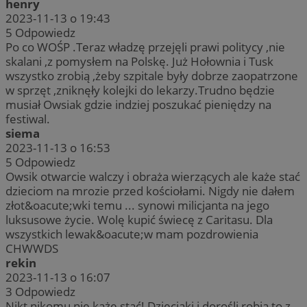
henry
2023-11-13 o 19:43
5
Odpowiedz
Po co WOŚP .Teraz władzę przejęli prawi politycy ,nie
skalani ,z pomysłem na Polskę. Już Hołownia i Tusk
wszystko zrobią ,żeby szpitale były dobrze zaopatrzone
w sprzęt ,zniknęły kolejki do lekarzy.Trudno będzie
musiał Owsiak gdzie indziej poszukać pieniędzy na
festiwal.
siema
2023-11-13 o 16:53
5
Odpowiedz
Owsik otwarcie walczy i obraża wierzących ale każe stać
dzieciom na mrozie przed kościołami. Nigdy nie dałem
złot&oacute;wki temu ... synowi milicjanta na jego
luksusowe życie. Wolę kupić świecę z Caritasu. Dla
wszystkich lewak&oacute;w mam pozdrowienia
CHWWDS
rekin
2023-11-13 o 16:07
3
Odpowiedz
Nikt nikomu nie każe stać! Dzieciaki i dorośli robią to z