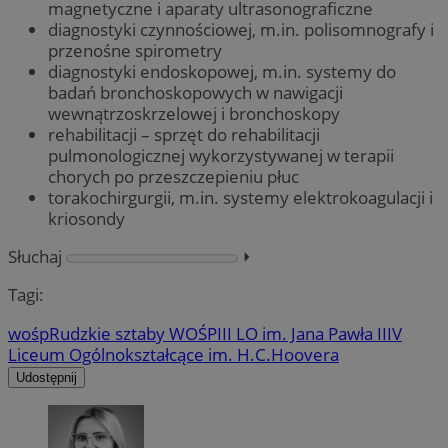
magnetyczne i aparaty ultrasonograficzne
diagnostyki czynnościowej, m.in. polisomnografy i
przenośne spirometry
diagnostyki endoskopowej, m.in. systemy do
badań bronchoskopowych w nawigacji
wewnątrzoskrzelowej i bronchoskopy
rehabilitacji – sprzęt do rehabilitacji
pulmonologicznej wykorzystywanej w terapii
chorych po przeszczepieniu płuc
torakochirgurgii, m.in. systemy elektrokoagulacji i
kriosondy
Słuchaj
⏵︎
Tagi:
wośp
Rudzkie sztaby WOŚP
III LO im. Jana Pawła II
IV
Liceum Ogólnokształcące im. H.C.Hoovera
Udostępnij