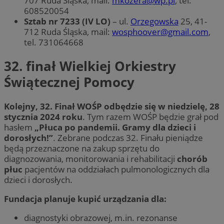
707 Ruda Śląska, mail:
mkozera@wp.pl
, tel.
608520054
Sztab nr 7233 (IV LO)
– ul.
Orzegowska
25, 41-
712 Ruda Śląska, mail:
wosphoover@gmail.com
,
tel. 731064668
32. finał Wielkiej Orkiestry
Świątecznej Pomocy
Kolejny, 32. Finał WOŚP odbędzie się w niedzielę, 28
stycznia 2024 roku
. Tym razem WOŚP będzie grał pod
hasłem
„Płuca po pandemii. Gramy dla dzieci i
dorosłych!”
. Zebrane podczas 32. Finału pieniądze
będą przeznaczone na zakup sprzętu do
diagnozowania, monitorowania i rehabilitacji
chorób
płuc
pacjentów na oddziałach pulmonologicznych dla
dzieci i dorosłych.
Fundacja planuje kupić urządzania dla:
diagnostyki obrazowej, m.in. rezonanse