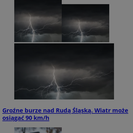
Groźne burze nad Rudą Śląską. Wiatr może
osiągać 90 km/h