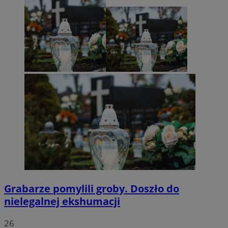
Grabarze pomylili groby. Doszło do
nielegalnej ekshumacji
26