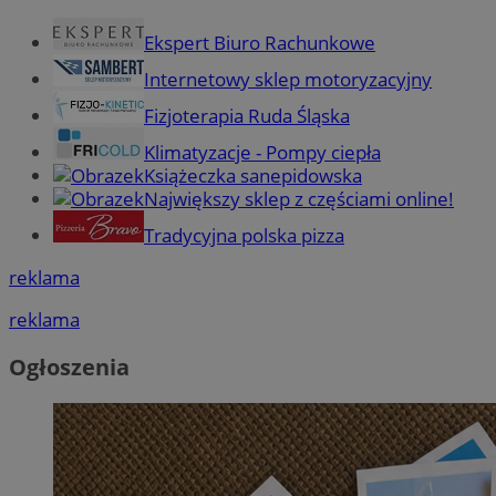
Ekspert Biuro Rachunkowe
Internetowy sklep motoryzacyjny
Fizjoterapia Ruda Śląska
Klimatyzacje - Pompy ciepła
Książeczka sanepidowska
Największy sklep z częściami online!
Tradycyjna polska pizza
reklama
reklama
Ogłoszenia