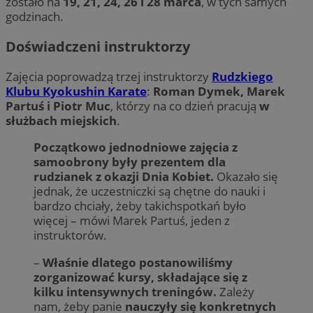
zostało na
19, 21, 24, 26 i 28 marca
, w tych samych
godzinach.
Doświadczeni instruktorzy
Zajęcia poprowadzą trzej instruktorzy
Rudzkiego
Klubu Kyokushin Karate
:
Roman Dymek, Marek
Partuś i Piotr Muc
, którzy na co dzień pracują
w
służbach miejskich
.
Początkowo jednodniowe zajęcia z
samoobrony były prezentem dla
rudzianek z okazji Dnia Kobiet.
Okazało się
jednak, że uczestniczki są chętne do nauki i
bardzo chciały, żeby takichspotkań było
więcej – mówi Marek Partuś, jeden z
instruktorów.
–
Właśnie dlatego postanowiliśmy
zorganizować kursy, składające się z
kilku intensywnych treningów.
Zależy
nam, żeby panie
nauczyły się konkretnych