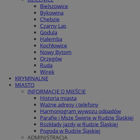
Bielszowice
Bykowina
Chebzie
Czarny Las
Godula
Halemba
Kochłowice
Nowy Bytom
Orzegów
Ruda
Wirek
KRYMINALNE
MIASTO
INFORMACJE O MIEŚCIE
Historia miasta
Ważne adresy i telefony
Harmonogram wywozu odpadów
Parafie i Msze Święte w Rudzie Śląskiej
Rozkłady jazdy w Rudzie Śląskiej
Pogoda w Rudzie Śląskiej
ADMINISTRACJA