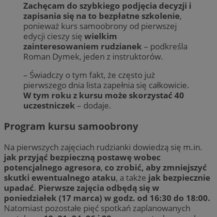
Zachęcam do szybkiego podjęcia decyzji i
zapisania się na to bezpłatne szkolenie
,
ponieważ kurs samoobrony od pierwszej
edycji cieszy się
wielkim
zainteresowaniem rudzianek
– podkreśla
Roman Dymek, jeden z instruktorów.
– Świadczy o tym fakt, że często już
pierwszego dnia lista zapełnia się całkowicie.
W tym roku z kursu może skorzystać 40
uczestniczek
– dodaje.
Program kursu samoobrony
Na pierwszych zajęciach rudzianki dowiedzą się m.in.
jak przyjąć bezpieczną postawę wobec
potencjalnego agresora
,
co zrobić, aby zmniejszyć
skutki ewentualnego ataku
, a także
jak bezpiecznie
upadać
.
Pierwsze zajęcia odbędą się w
poniedziałek (17 marca) w godz. od 16:30 do 18:00.
Natomiast pozostałe pięć spotkań zaplanowanych