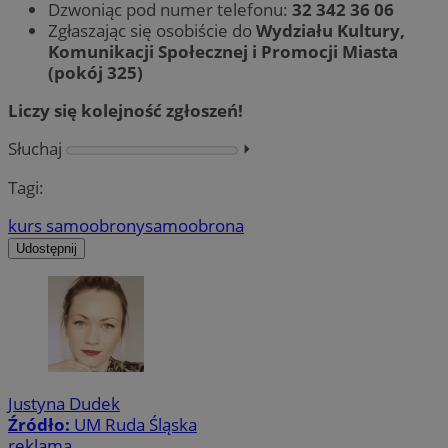
Dzwoniąc pod numer telefonu:
32 342 36 06
Zgłaszając się osobiście do
Wydziału Kultury,
Komunikacji Społecznej i Promocji Miasta
(pokój 325)
Liczy się kolejność zgłoszeń!
Słuchaj
⏵︎
Tagi:
kurs samoobrony
samoobrona
Udostępnij
Justyna Dudek
Źródło:
UM Ruda Śląska
reklama