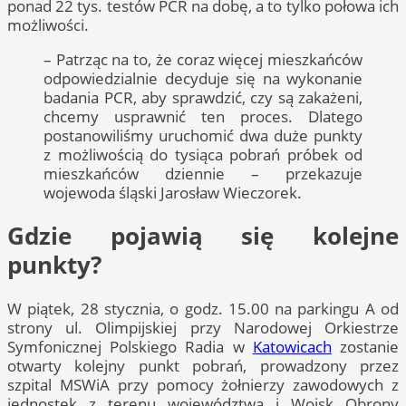
ponad 22 tys. testów PCR na dobę, a to tylko połowa ich
możliwości.
– Patrząc na to, że coraz więcej mieszkańców
odpowiedzialnie decyduje się na wykonanie
badania PCR, aby sprawdzić, czy są zakażeni,
chcemy usprawnić ten proces. Dlatego
postanowiliśmy uruchomić dwa duże punkty
z możliwością do tysiąca pobrań próbek od
mieszkańców dziennie – przekazuje
wojewoda śląski Jarosław Wieczorek.
Gdzie pojawią się kolejne
punkty?
W piątek, 28 stycznia, o godz. 15.00 na parkingu A od
strony ul. Olimpijskiej przy Narodowej Orkiestrze
Symfonicznej Polskiego Radia w
Katowicach
zostanie
otwarty kolejny punkt pobrań, prowadzony przez
szpital MSWiA przy pomocy żołnierzy zawodowych z
jednostek z terenu województwa i Wojsk Obrony