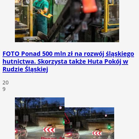
FOTO
Ponad 500 mln zł na rozwój śląskiego
hutnictwa. Skorzysta także Huta Pokój w
Rudzie Śląskiej
20
9