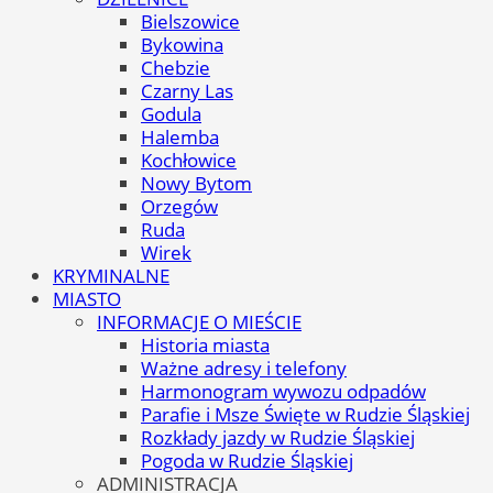
Bielszowice
Bykowina
Chebzie
Czarny Las
Godula
Halemba
Kochłowice
Nowy Bytom
Orzegów
Ruda
Wirek
KRYMINALNE
MIASTO
INFORMACJE O MIEŚCIE
Historia miasta
Ważne adresy i telefony
Harmonogram wywozu odpadów
Parafie i Msze Święte w Rudzie Śląskiej
Rozkłady jazdy w Rudzie Śląskiej
Pogoda w Rudzie Śląskiej
ADMINISTRACJA