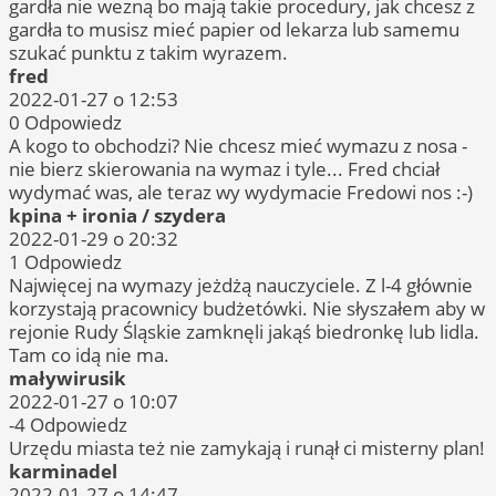
gardła nie wezną bo mają takie procedury, jak chcesz z
gardła to musisz mieć papier od lekarza lub samemu
szukać punktu z takim wyrazem.
fred
2022-01-27 o 12:53
0
Odpowiedz
A kogo to obchodzi? Nie chcesz mieć wymazu z nosa -
nie bierz skierowania na wymaz i tyle... Fred chciał
wydymać was, ale teraz wy wydymacie Fredowi nos :-)
kpina + ironia / szydera
2022-01-29 o 20:32
1
Odpowiedz
Najwięcej na wymazy jeżdżą nauczyciele. Z l-4 głównie
korzystają pracownicy budżetówki. Nie słyszałem aby w
rejonie Rudy Śląskie zamknęli jakąś biedronkę lub lidla.
Tam co idą nie ma.
maływirusik
2022-01-27 o 10:07
-4
Odpowiedz
Urzędu miasta też nie zamykają i runął ci misterny plan!
karminadel
2022-01-27 o 14:47