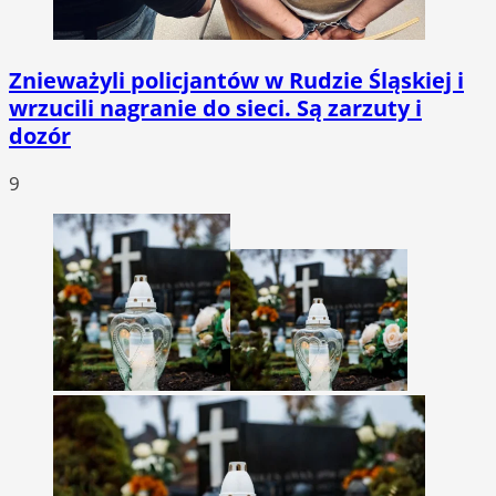
Znieważyli policjantów w Rudzie Śląskiej i
wrzucili nagranie do sieci. Są zarzuty i
dozór
9