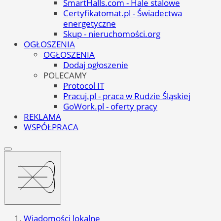
SmartHalls.com - Hale stalowe
Certyfikatomat.pl - Świadectwa
energetyczne
Skup - nieruchomości.org
OGŁOSZENIA
OGŁOSZENIA
Dodaj ogłoszenie
POLECAMY
Protocol IT
Pracuj.pl - praca w Rudzie Śląskiej
GoWork.pl - oferty pracy
REKLAMA
WSPÓŁPRACA
Wiadomości lokalne