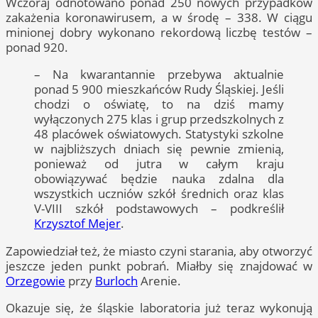
Wczoraj odnotowano ponad 250 nowych przypadków
zakażenia koronawirusem, a w środę – 338. W ciągu
minionej dobry wykonano rekordową liczbę testów –
ponad 920.
– Na kwarantannie przebywa aktualnie
ponad 5 900 mieszkańców Rudy Śląskiej. Jeśli
chodzi o oświatę, to na dziś mamy
wyłączonych 275 klas i grup przedszkolnych z
48 placówek oświatowych. Statystyki szkolne
w najbliższych dniach się pewnie zmienią,
ponieważ od jutra w całym kraju
obowiązywać będzie nauka zdalna dla
wszystkich uczniów szkół średnich oraz klas
V-VIII szkół podstawowych – podkreślił
Krzysztof Mejer
.
Zapowiedział też, że miasto czyni starania, aby otworzyć
jeszcze jeden punkt pobrań. Miałby się znajdować w
Orzegowie
przy
Burloch
Arenie.
Okazuje się, że śląskie laboratoria już teraz wykonują