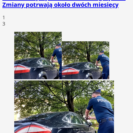
Zmiany potrwają około dwóch miesięcy
1
3