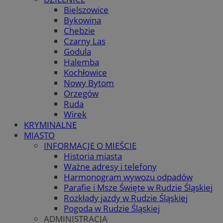
Bielszowice
Bykowina
Chebzie
Czarny Las
Godula
Halemba
Kochłowice
Nowy Bytom
Orzegów
Ruda
Wirek
KRYMINALNE
MIASTO
INFORMACJE O MIEŚCIE
Historia miasta
Ważne adresy i telefony
Harmonogram wywozu odpadów
Parafie i Msze Święte w Rudzie Śląskiej
Rozkłady jazdy w Rudzie Śląskiej
Pogoda w Rudzie Śląskiej
ADMINISTRACJA