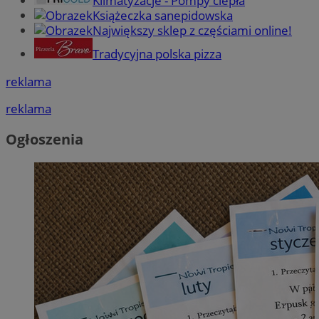
Klimatyzacje - Pompy ciepła
Książeczka sanepidowska
Największy sklep z częściami online!
Tradycyjna polska pizza
reklama
reklama
Ogłoszenia