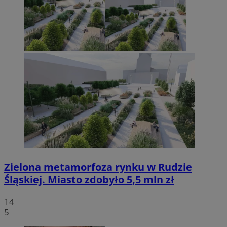
Zielona metamorfoza rynku w Rudzie
Śląskiej. Miasto zdobyło 5,5 mln zł
14
5