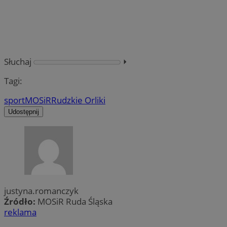
Słuchaj
⏵︎
Tagi:
sport
MOSiR
Rudzkie Orliki
Udostępnij
justyna.romanczyk
Źródło:
MOSiR Ruda Śląska
reklama