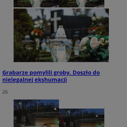
Grabarze pomylili groby. Doszło do
nielegalnej ekshumacji
26