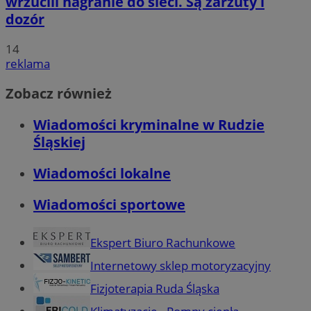
wrzucili nagranie do sieci. Są zarzuty i
dozór
14
reklama
Zobacz również
Wiadomości kryminalne w Rudzie
Śląskiej
Wiadomości lokalne
Wiadomości sportowe
Ekspert Biuro Rachunkowe
Internetowy sklep motoryzacyjny
Fizjoterapia Ruda Śląska