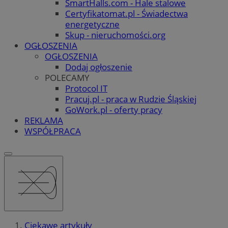
SmartHalls.com - Hale stalowe
Certyfikatomat.pl - Świadectwa
energetyczne
Skup - nieruchomości.org
OGŁOSZENIA
OGŁOSZENIA
Dodaj ogłoszenie
POLECAMY
Protocol IT
Pracuj.pl - praca w Rudzie Śląskiej
GoWork.pl - oferty pracy
REKLAMA
WSPÓŁPRACA
Ciekawe artykuły