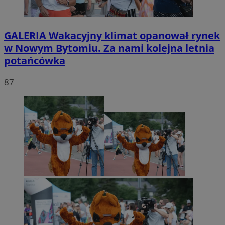
GALERIA
Wakacyjny klimat opanował rynek
w Nowym Bytomiu. Za nami kolejna letnia
potańcówka
87