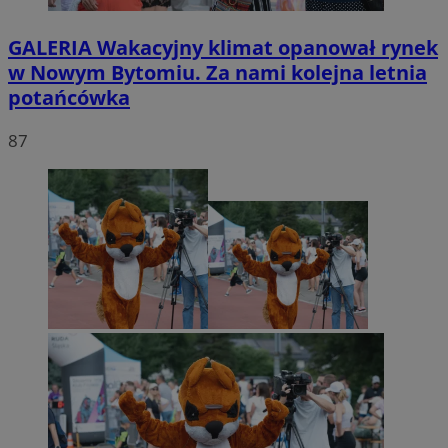
GALERIA
Wakacyjny klimat opanował rynek
w Nowym Bytomiu. Za nami kolejna letnia
potańcówka
87