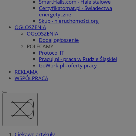
SmartHalls.com - Hale stalowe
Certyfikatomat.pl - Świadectwa
energetyczne
Skup - nieruchomości.org
OGŁOSZENIA
OGŁOSZENIA
Dodaj ogłoszenie
POLECAMY
Protocol IT
Pracuj.pl - praca w Rudzie Śląskiej
GoWork.pl - oferty pracy
REKLAMA
WSPÓŁPRACA
Ciekawe artykuły