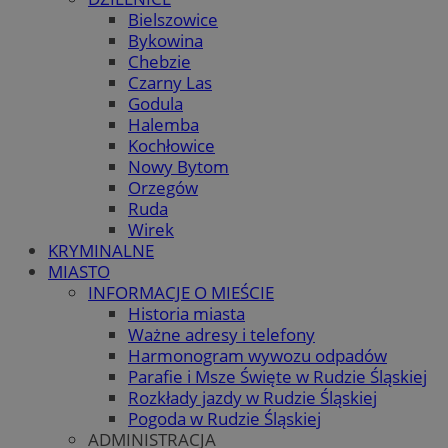
Bielszowice
Bykowina
Chebzie
Czarny Las
Godula
Halemba
Kochłowice
Nowy Bytom
Orzegów
Ruda
Wirek
KRYMINALNE
MIASTO
INFORMACJE O MIEŚCIE
Historia miasta
Ważne adresy i telefony
Harmonogram wywozu odpadów
Parafie i Msze Święte w Rudzie Śląskiej
Rozkłady jazdy w Rudzie Śląskiej
Pogoda w Rudzie Śląskiej
ADMINISTRACJA