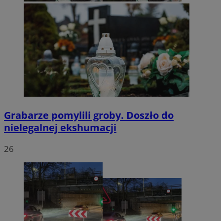
Grabarze pomylili groby. Doszło do
nielegalnej ekshumacji
26