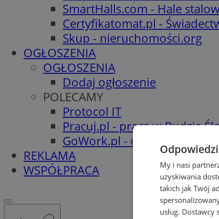
SmartHalls.com - Hale stalo
Certyfikatomat.pl - Świadec
Skup - nieruchomości.org
OGŁOSZENIA
OGŁOSZENIA
Dodaj ogłoszenie
POLECAMY
Protocol IT
Pracuj.pl - praca w Rudzie Ślą
GoWork.pl - oferty pracy
Odpowiedzia
REKLAMA
My i nasi partne
WSPÓŁPRACA
uzyskiwania dost
takich jak Twój a
spersonalizowanyc
usług.
Dostawcy s