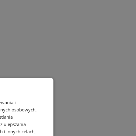
ywania i
danych osobowych,
etlania
az ulepszania
 i innych celach,