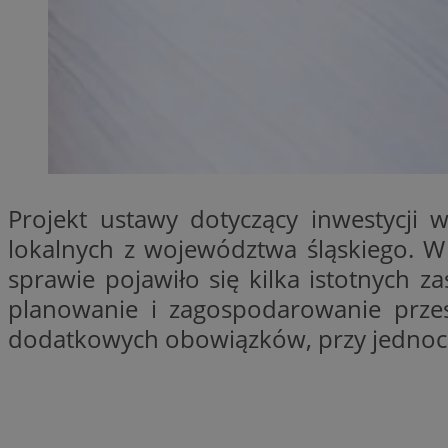
Provider
Nazwa
Domena
Nazwa
Nazwa
ttwid
.tiktok.c
_clsk
_fbp
Projekt ustawy dotyczący inwestycji 
lokalnych z województwa śląskiego. W
FCCDCF
MR
sprawie pojawiło się kilka istotnych 
_ga
planowanie i zagospodarowanie prze
MUID
dodatkowych obowiązków, przy jednocz
SM
_ga_ES69V3SCKQ