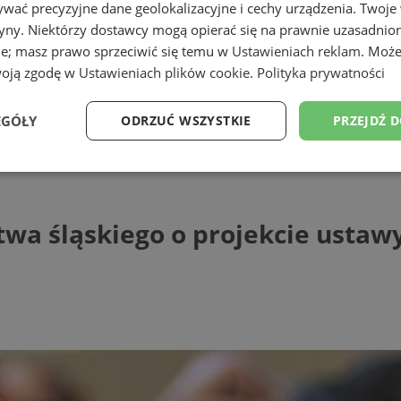
wać precyzyjne dane geolokalizacyjne i cechy urządzenia. Twoje
tryny. Niektórzy dostawcy mogą opierać się na prawnie uzasadnio
ie; masz prawo sprzeciwić się temu w
Ustawieniach reklam
. Może
woją zgodę w
Ustawieniach plików cookie
.
Polityka prywatności
EGÓŁY
ODRZUĆ WSZYSTKIE
PRZEJDŹ 
ląskiego o projekcie ustawy antysuszow
Wydajność
Targetowanie
Funkcjonalność
Ni
wa śląskiego o projekcie ustaw
ezbędne
Wydajność
Targetowanie
Funkcjonalność
Niesklasyfikow
ie umożliwiają korzystanie z podstawowych funkcji strony internetowej, takich jak log
Bez niezbędnych plików cookie nie można prawidłowo korzystać ze strony internetowe
Provider
/
Okres
Opis
Domena
przechowywania