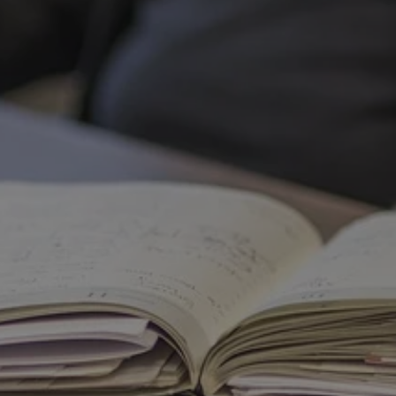
tyfikator sesji.
tyfikator sesji.
tyfikator sesji.
 celów
a, zapewniając, że
i, a ich dane są
przez witrynę
sług.
iania ludzi i botów.
ernetowej, ponieważ
aportów na temat
towej.
iania ludzi i botów.
ernetowej, ponieważ
aportów na temat
towej.
o przechowywania
watności dla ich
dane dotyczące
olityki i
ając, że ich
e w przyszłych
zez usługę Cookie-