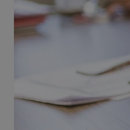
SessID
QeSessID
MvSessID
msToken
__cf_bm
__cf_bm
VISITOR_PRIVACY_
CookieScriptConse