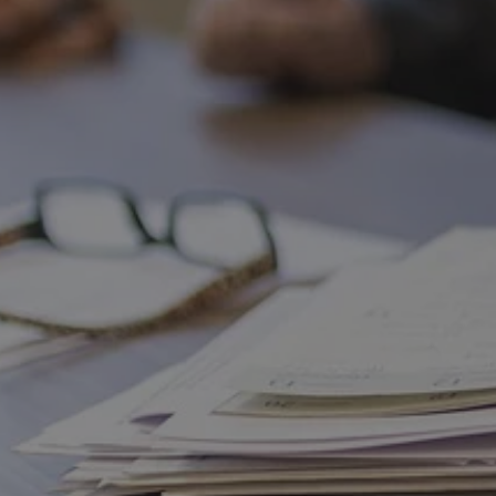
rudaslaska.com.pl
1 rok
Ten plik cookie przechowuje iden
rudaslaska.com.pl
1 rok
Ten plik cookie przechowuje iden
rudaslaska.com.pl
1 rok
Ten plik cookie przechowuje iden
.tiktok.com
1 tydzień 3 dni
Ten plik cookie jest używany do
uwierzytelniania i bezpieczeństw
użytkownicy pozostają zalogowan
zabezpieczone, jak poruszać się 
internetową lub interakcji z jej u
30 minut
Ten plik cookie służy do rozróżn
Cloudflare Inc.
Jest to korzystne dla strony int
.x.com
umożliwia tworzenie ważnych r
korzystania z jej witryny interne
29 minut 59
Ten plik cookie służy do rozróżn
Cloudflare Inc.
sekund
Jest to korzystne dla strony int
.twitter.com
umożliwia tworzenie ważnych r
korzystania z jej witryny interne
Polityce prywatności Google
METADATA
5 miesięcy 4
Ten plik cookie jest używany d
YouTube
tygodnie
zgody użytkownika i wyboru pry
.youtube.com
interakcji z witryną. Rejestruje 
zgody odwiedzającego na różne p
ustawienia prywatności, zapewni
preferencje zostaną uhonorowan
sesjach.
nt
4 tygodnie 2 dni
Ten plik cookie jest używany pr
CookieScript