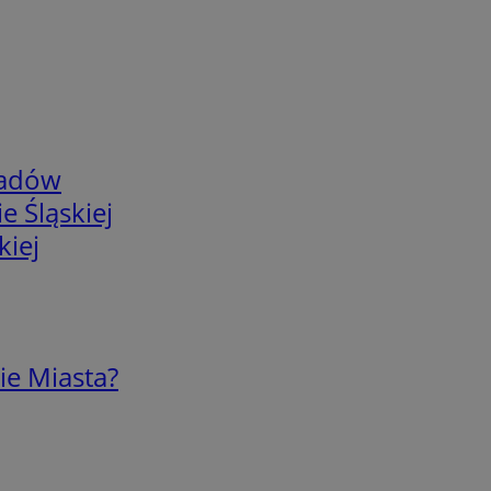
adów
e Śląskiej
kiej
ie Miasta?