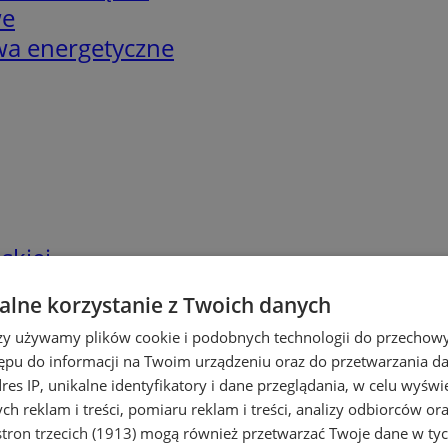
we
twa energetyczne
skiej
lne korzystanie z Twoich danych
rzy używamy plików cookie i podobnych technologii do przechow
ępu do informacji na Twoim urządzeniu oraz do przetwarzania 
dres IP, unikalne identyfikatory i dane przeglądania, w celu wyświ
h reklam i treści, pomiaru reklam i treści, analizy odbiorców or
tron trzecich (1913)
mogą również przetwarzać Twoje dane w tych