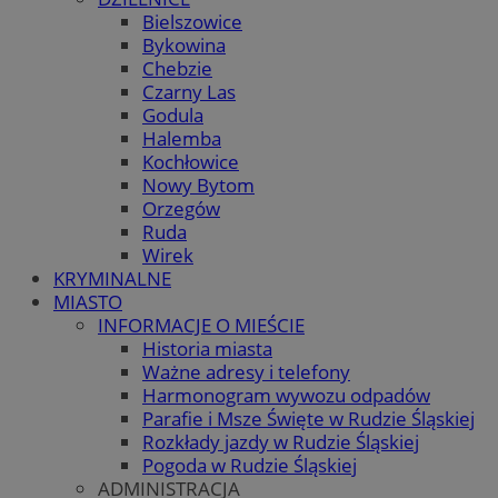
Bielszowice
Bykowina
Chebzie
Czarny Las
Godula
Halemba
Kochłowice
Nowy Bytom
Orzegów
Ruda
Wirek
KRYMINALNE
MIASTO
INFORMACJE O MIEŚCIE
Historia miasta
Ważne adresy i telefony
Harmonogram wywozu odpadów
Parafie i Msze Święte w Rudzie Śląskiej
Rozkłady jazdy w Rudzie Śląskiej
Pogoda w Rudzie Śląskiej
ADMINISTRACJA