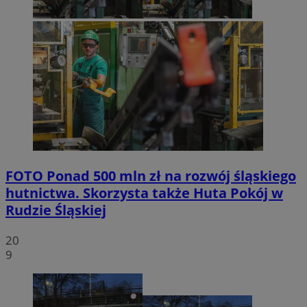
FOTO
Ponad 500 mln zł na rozwój śląskiego
hutnictwa. Skorzysta także Huta Pokój w
Rudzie Śląskiej
20
9