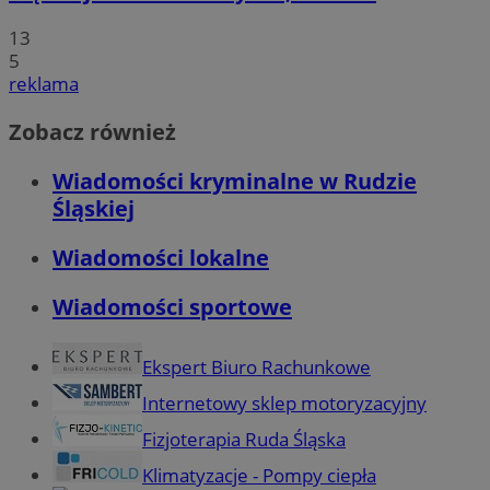
13
5
reklama
Zobacz również
Wiadomości kryminalne w Rudzie
Śląskiej
Wiadomości lokalne
Wiadomości sportowe
Ekspert Biuro Rachunkowe
Internetowy sklep motoryzacyjny
Fizjoterapia Ruda Śląska
Klimatyzacje - Pompy ciepła