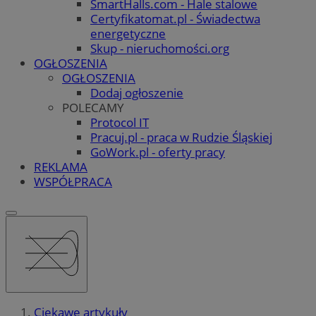
SmartHalls.com - Hale stalowe
Certyfikatomat.pl - Świadectwa
energetyczne
Skup - nieruchomości.org
OGŁOSZENIA
OGŁOSZENIA
Dodaj ogłoszenie
POLECAMY
Protocol IT
Pracuj.pl - praca w Rudzie Śląskiej
GoWork.pl - oferty pracy
REKLAMA
WSPÓŁPRACA
Ciekawe artykuły