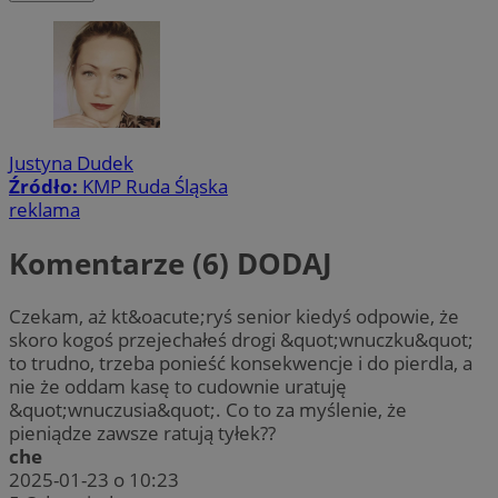
Justyna Dudek
Źródło:
KMP Ruda Śląska
reklama
Komentarze (6)
DODAJ
Czekam, aż kt&oacute;ryś senior kiedyś odpowie, że
skoro kogoś przejechałeś drogi &quot;wnuczku&quot;
to trudno, trzeba ponieść konsekwencje i do pierdla, a
nie że oddam kasę to cudownie uratuję
&quot;wnuczusia&quot;. Co to za myślenie, że
pieniądze zawsze ratują tyłek??
che
2025-01-23 o 10:23