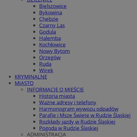
Bielszowice
Bykowina
Chebzie
Czarny Las
Godula
Halemba
Kochłowice
Nowy Bytom
Orzegów
Ruda
Wirek
KRYMINALNE
MIASTO
INFORMACJE O MIEŚCIE
Historia miasta
Ważne adresy i telefony
Harmonogram wywozu odpadów
Parafie i Msze Święte w Rudzie Śląskiej
Rozkłady jazdy w Rudzie Śląskiej
Pogoda w Rudzie Śląskiej
ADMINISTRACJA