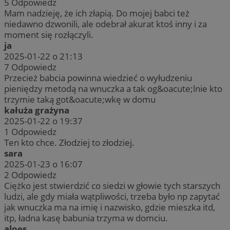
5
Odpowiedz
Mam nadzieję, że ich złapią. Do mojej babci też
niedawno dzwonili, ale odebrał akurat ktoś inny i za
moment się rozłączyli.
ja
2025-01-22 o 21:13
7
Odpowiedz
Przecież babcia powinna wiedzieć o wyłudzeniu
pieniędzy metodą na wnuczka a tak og&oacute;lnie kto
trzymie taką got&oacute;wkę w domu
kałuża grażyna
2025-01-22 o 19:37
1
Odpowiedz
Ten kto chce. Złodziej to złodziej.
sara
2025-01-23 o 16:07
2
Odpowiedz
Ciężko jest stwierdzić co siedzi w głowie tych starszych
ludzi, ale gdy miała wątpliwości, trzeba było np zapytać
jak wnuczka ma na imię i nazwisko, gdzie mieszka itd,
itp, ładna kasę babunia trzyma w domciu.
aloes