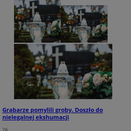
Grabarze pomylili groby. Doszło do
nielegalnej ekshumacji
26