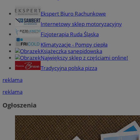
Ekspert Biuro Rachunkowe
Internetowy sklep motoryzacyjny
Fizjoterapia Ruda Śląska
Klimatyzacje - Pompy ciepła
Książeczka sanepidowska
Największy sklep z częściami online!
Tradycyjna polska pizza
reklama
reklama
Ogłoszenia