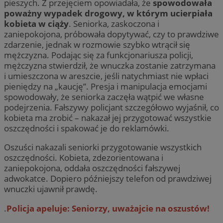
pieszych. Z przejęciem opowiadała, że
spowodowała
poważny wypadek drogowy, w którym ucierpiała
kobieta w ciąży
. Seniorka, zaskoczona i
zaniepokojona, próbowała dopytywać, czy to prawdziwe
zdarzenie, jednak w rozmowie szybko wtrącił się
mężczyzna. Podając się za funkcjonariusza policji,
mężczyzna stwierdził, że wnuczka zostanie zatrzymana
i umieszczona w areszcie, jeśli natychmiast nie wpłaci
pieniędzy na „kaucję”. Presja i manipulacja emocjami
spowodowały, że seniorka zaczęła wątpić we własne
podejrzenia. Fałszywy policjant szczegółowo wyjaśnił, co
kobieta ma zrobić – nakazał jej przygotować wszystkie
oszczędności i spakować je do reklamówki.
Oszuści nakazali seniorki przygotowanie wszystkich
oszczędności. Kobieta, zdezorientowana i
zaniepokojona, oddała oszczędności fałszywej
adwokatce. Dopiero późniejszy telefon od prawdziwej
wnuczki ujawnił prawdę.
.
Policja apeluje: Seniorzy, uważajcie na oszustów!