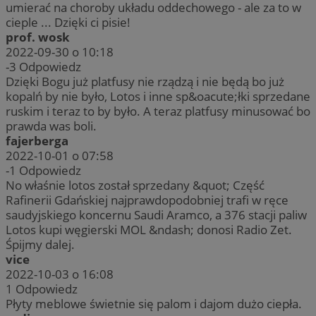
umierać na choroby układu oddechowego - ale za to w
cieple ... Dzięki ci pisie!
prof. wosk
2022-09-30 o 10:18
-3
Odpowiedz
Dzięki Bogu już platfusy nie rządzą i nie będą bo już
kopalń by nie było, Lotos i inne sp&oacute;łki sprzedane
ruskim i teraz to by było. A teraz platfusy minusować bo
prawda was boli.
fajerberga
2022-10-01 o 07:58
-1
Odpowiedz
No właśnie lotos został sprzedany &quot; Część
Rafinerii Gdańskiej najprawdopodobniej trafi w ręce
saudyjskiego koncernu Saudi Aramco, a 376 stacji paliw
Lotos kupi węgierski MOL &ndash; donosi Radio Zet.
Śpijmy dalej.
vice
2022-10-03 o 16:08
1
Odpowiedz
Płyty meblowe świetnie się palom i dajom dużo ciepła.