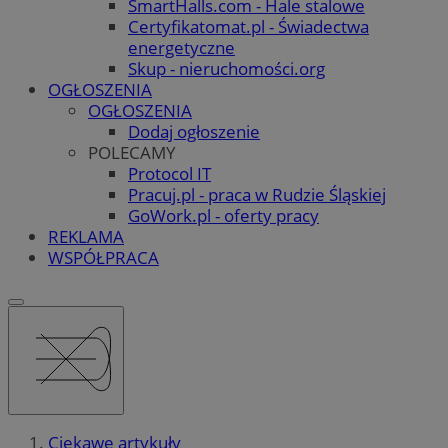
SmartHalls.com - Hale stalowe
Certyfikatomat.pl - Świadectwa
energetyczne
Skup - nieruchomości.org
OGŁOSZENIA
OGŁOSZENIA
Dodaj ogłoszenie
POLECAMY
Protocol IT
Pracuj.pl - praca w Rudzie Śląskiej
GoWork.pl - oferty pracy
REKLAMA
WSPÓŁPRACA
Ciekawe artykuły