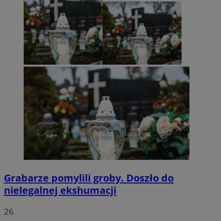
Grabarze pomylili groby. Doszło do
nielegalnej ekshumacji
26