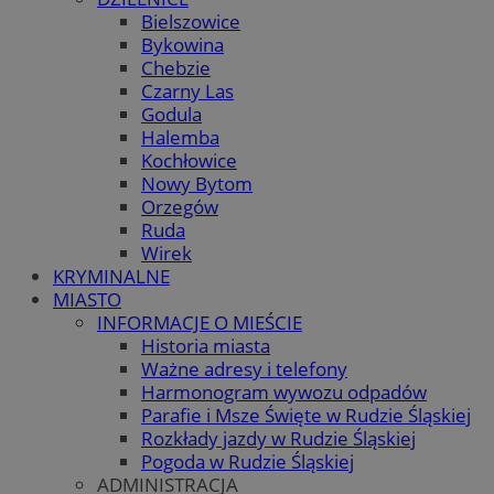
Bielszowice
Bykowina
Chebzie
Czarny Las
Godula
Halemba
Kochłowice
Nowy Bytom
Orzegów
Ruda
Wirek
KRYMINALNE
MIASTO
INFORMACJE O MIEŚCIE
Historia miasta
Ważne adresy i telefony
Harmonogram wywozu odpadów
Parafie i Msze Święte w Rudzie Śląskiej
Rozkłady jazdy w Rudzie Śląskiej
Pogoda w Rudzie Śląskiej
ADMINISTRACJA