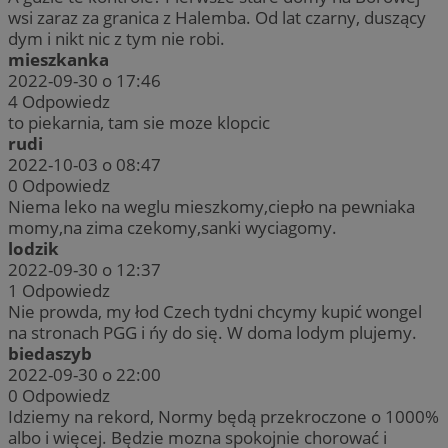
wsi zaraz za granica z Halemba. Od lat czarny, duszący
dym i nikt nic z tym nie robi.
mieszkanka
2022-09-30 o 17:46
4
Odpowiedz
to piekarnia, tam sie moze klopcic
rudi
2022-10-03 o 08:47
0
Odpowiedz
Niema leko na weglu mieszkomy,ciepło na pewniaka
momy,na zima czekomy,sanki wyciagomy.
lodzik
2022-09-30 o 12:37
1
Odpowiedz
Nie prowda, my łod Czech tydni chcymy kupić wongel
na stronach PGG i ńy do się. W doma lodym plujemy.
biedaszyb
2022-09-30 o 22:00
0
Odpowiedz
Idziemy na rekord, Normy będą przekroczone o 1000%
albo i więcej. Będzie mozna spokojnie chorować i