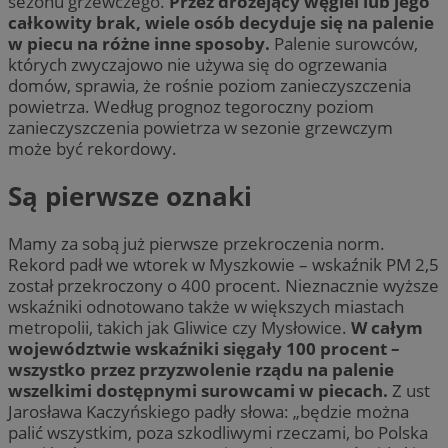
sezonu grzewczego.
Przez drożejący węgiel lub jego
całkowity brak, wiele osób decyduje się na palenie
w piecu na różne inne sposoby.
Palenie surowców,
których zwyczajowo nie używa się do ogrzewania
domów, sprawia, że rośnie poziom zanieczyszczenia
powietrza. Według prognoz tegoroczny poziom
zanieczyszczenia powietrza w sezonie grzewczym
może być rekordowy.
Są pierwsze oznaki
Mamy za sobą już pierwsze przekroczenia norm.
Rekord padł we wtorek w Myszkowie – wskaźnik PM 2,5
został przekroczony o 400 procent. Nieznacznie wyższe
wskaźniki odnotowano także w większych miastach
metropolii, takich jak Gliwice czy Mysłowice.
W całym
województwie wskaźniki sięgały 100 procent –
wszystko przez przyzwolenie rządu na palenie
wszelkimi dostępnymi surowcami w piecach.
Z ust
Jarosława Kaczyńskiego padły słowa: „będzie można
palić wszystkim, poza szkodliwymi rzeczami, bo Polska