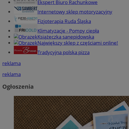
Ekspert Biuro Rachunkowe
Internetowy sklep motoryzacyjny
Fizjoterapia Ruda Śląska
Klimatyzacje - Pompy ciepła
Książeczka sanepidowska
Największy sklep z częściami online!
Tradycyjna polska pizza
reklama
reklama
Ogłoszenia