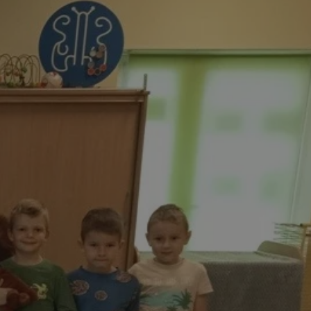
tyfikator sesji.
tyfikator sesji.
tyfikator sesji.
 celów
a, zapewniając, że
i, a ich dane są
przez witrynę
sług.
iania ludzi i botów.
ernetowej, ponieważ
aportów na temat
towej.
iania ludzi i botów.
ernetowej, ponieważ
aportów na temat
towej.
o przechowywania
watności dla ich
dane dotyczące
olityki i
ając, że ich
e w przyszłych
zez usługę Cookie-