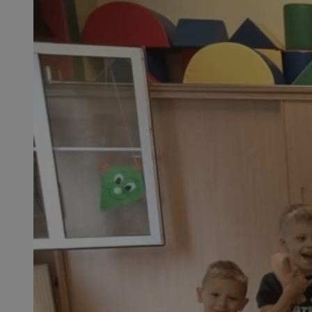
SessID
QeSessID
MvSessID
msToken
__cf_bm
__cf_bm
VISITOR_PRIVACY_
CookieScriptConse