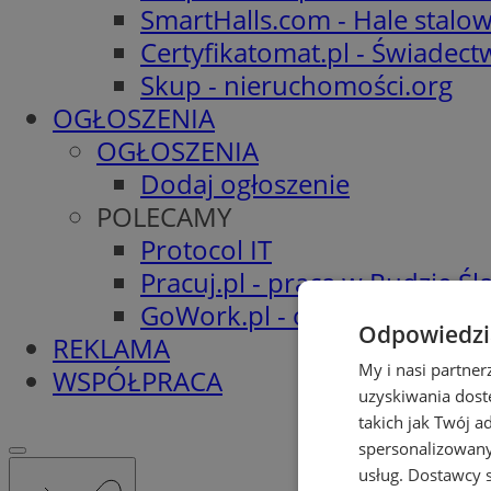
SmartHalls.com - Hale stalo
Certyfikatomat.pl - Świadec
Skup - nieruchomości.org
OGŁOSZENIA
OGŁOSZENIA
Dodaj ogłoszenie
POLECAMY
Protocol IT
Pracuj.pl - praca w Rudzie Ślą
GoWork.pl - oferty pracy
Odpowiedzia
REKLAMA
My i nasi partne
WSPÓŁPRACA
uzyskiwania dost
takich jak Twój a
spersonalizowanyc
usług.
Dostawcy s