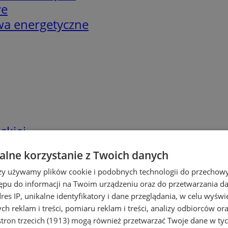
we
twa energetyczne
skiej
lne korzystanie z Twoich danych
rzy używamy plików cookie i podobnych technologii do przechow
ępu do informacji na Twoim urządzeniu oraz do przetwarzania 
dres IP, unikalne identyfikatory i dane przeglądania, w celu wyświ
h reklam i treści, pomiaru reklam i treści, analizy odbiorców or
tron trzecich (1913)
mogą również przetwarzać Twoje dane w tych