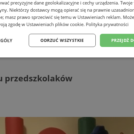
wać precyzyjne dane geolokalizacyjne i cechy urządzenia. Twoje
tryny. Niektórzy dostawcy mogą opierać się na prawnie uzasadnio
ie; masz prawo sprzeciwić się temu w
Ustawieniach reklam
. Może
woją zgodę w
Ustawieniach plików cookie
.
Polityka prywatności
EGÓŁY
ODRZUĆ WSZYSTKIE
PRZEJDŹ 
rzedszkolaków
Wydajność
Targetowanie
Funkcjonalność
Ni
 u przedszkolaków
ezbędne
Wydajność
Targetowanie
Funkcjonalność
Niesklasyfikow
ie umożliwiają korzystanie z podstawowych funkcji strony internetowej, takich jak log
Bez niezbędnych plików cookie nie można prawidłowo korzystać ze strony internetowe
Provider
/
Okres
Opis
Domena
przechowywania