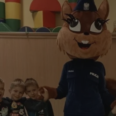
rudaslaska.com.pl
1 rok
Ten plik cookie przechowuje iden
rudaslaska.com.pl
1 rok
Ten plik cookie przechowuje iden
rudaslaska.com.pl
1 rok
Ten plik cookie przechowuje iden
.tiktok.com
1 tydzień 3 dni
Ten plik cookie jest używany do
uwierzytelniania i bezpieczeństw
użytkownicy pozostają zalogowan
zabezpieczone, jak poruszać się 
internetową lub interakcji z jej u
30 minut
Ten plik cookie służy do rozróżn
Cloudflare Inc.
Jest to korzystne dla strony int
.x.com
umożliwia tworzenie ważnych r
korzystania z jej witryny interne
29 minut 59
Ten plik cookie służy do rozróżn
Cloudflare Inc.
sekund
Jest to korzystne dla strony int
.twitter.com
umożliwia tworzenie ważnych r
korzystania z jej witryny interne
Polityce prywatności Google
METADATA
5 miesięcy 4
Ten plik cookie jest używany d
YouTube
tygodnie
zgody użytkownika i wyboru pry
.youtube.com
interakcji z witryną. Rejestruje 
zgody odwiedzającego na różne p
ustawienia prywatności, zapewni
preferencje zostaną uhonorowan
sesjach.
nt
4 tygodnie 2 dni
Ten plik cookie jest używany pr
CookieScript