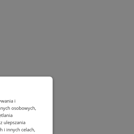
ywania i
danych osobowych,
etlania
az ulepszania
 i innych celach,