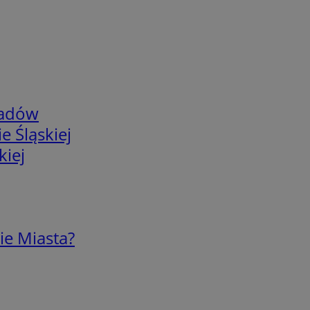
adów
e Śląskiej
kiej
ie Miasta?