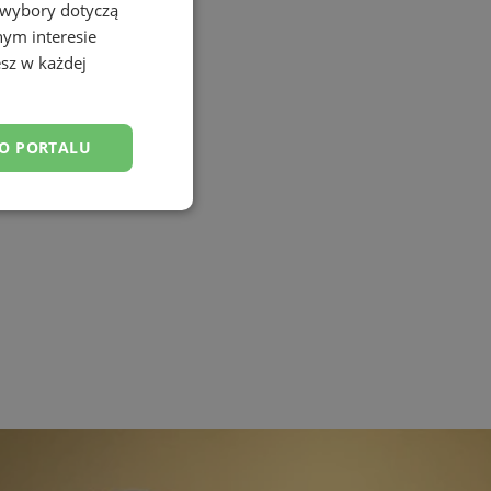
 wybory dotyczą
nym interesie
sz w każdej
DO PORTALU
esklasyfikowane
ane
owanie użytkownika i
j.