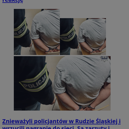
Znieważyli policjantów w Rudzie Śląskiej i
wrzucili nagranie do sieci. Są zarzuty i