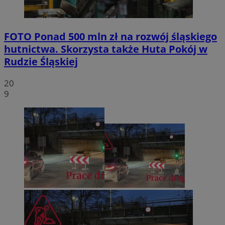
FOTO
Ponad 500 mln zł na rozwój śląskiego
hutnictwa. Skorzysta także Huta Pokój w
Rudzie Śląskiej
20
9