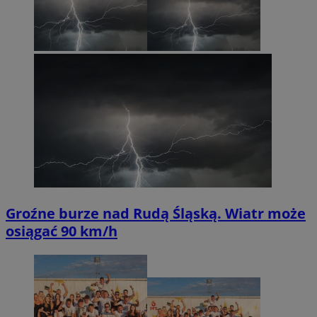
Groźne burze nad Rudą Śląską. Wiatr może
osiągać 90 km/h