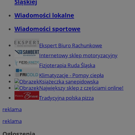
Śląskiej
Wiadomości lokalne
Wiadomości sportowe
Ekspert Biuro Rachunkowe
Internetowy sklep motoryzacyjny
Fizjoterapia Ruda Śląska
Klimatyzacje - Pompy ciepła
Książeczka sanepidowska
Największy sklep z częściami online!
Tradycyjna polska pizza
reklama
reklama
Ogłoszenia