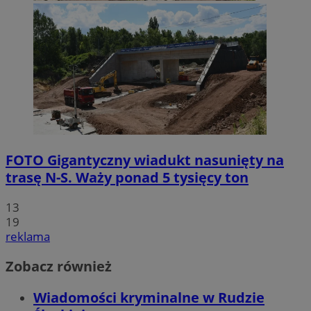
FOTO
Gigantyczny wiadukt nasunięty na
trasę N-S. Waży ponad 5 tysięcy ton
13
19
reklama
Zobacz również
Wiadomości kryminalne w Rudzie