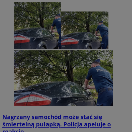
Nagrzany samochód może stać się
śmiertelną pułapką. Policja apeluje o
reakcję