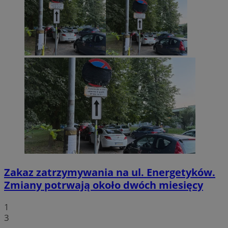
Zakaz zatrzymywania na ul. Energetyków.
Zmiany potrwają około dwóch miesięcy
1
3