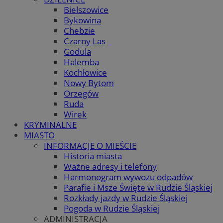
Bielszowice
Bykowina
Chebzie
Czarny Las
Godula
Halemba
Kochłowice
Nowy Bytom
Orzegów
Ruda
Wirek
KRYMINALNE
MIASTO
INFORMACJE O MIEŚCIE
Historia miasta
Ważne adresy i telefony
Harmonogram wywozu odpadów
Parafie i Msze Święte w Rudzie Śląskiej
Rozkłady jazdy w Rudzie Śląskiej
Pogoda w Rudzie Śląskiej
ADMINISTRACJA