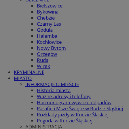
Bielszowice
Bykowina
Chebzie
Czarny Las
Godula
Halemba
Kochłowice
Nowy Bytom
Orzegów
Ruda
Wirek
KRYMINALNE
MIASTO
INFORMACJE O MIEŚCIE
Historia miasta
Ważne adresy i telefony
Harmonogram wywozu odpadów
Parafie i Msze Święte w Rudzie Śląskiej
Rozkłady jazdy w Rudzie Śląskiej
Pogoda w Rudzie Śląskiej
ADMINISTRACJA