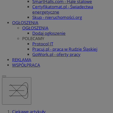
SmartHalls.com - Hale stalowe
Certyfikatomat.pl - Świadectwa
energetyczne
Skup - nieruchomości.org
OGŁOSZENIA
OGŁOSZENIA
Dodaj ogłoszenie
POLECAMY
Protocol IT
Pracuj.pl - praca w Rudzie Śląskiej
GoWork.pl - oferty pracy
REKLAMA
WSPÓŁPRACA
Ciekawe artykuły