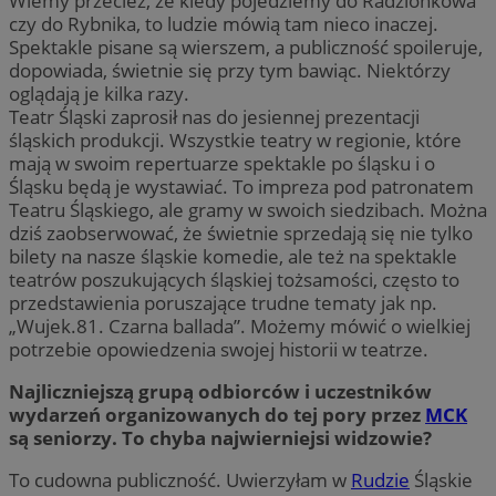
Wiemy przecież, że kiedy pojedziemy do Radzionkowa
czy do Rybnika, to ludzie mówią tam nieco inaczej.
Spektakle pisane są wierszem, a publiczność spoileruje,
dopowiada, świetnie się przy tym bawiąc. Niektórzy
oglądają je kilka razy.
Teatr Śląski zaprosił nas do jesiennej prezentacji
śląskich produkcji. Wszystkie teatry w regionie, które
mają w swoim repertuarze spektakle po śląsku i o
Śląsku będą je wystawiać. To impreza pod patronatem
Teatru Śląskiego, ale gramy w swoich siedzibach. Można
dziś zaobserwować, że świetnie sprzedają się nie tylko
bilety na nasze śląskie komedie, ale też na spektakle
teatrów poszukujących śląskiej tożsamości, często to
przedstawienia poruszające trudne tematy jak np.
„Wujek.81. Czarna ballada”. Możemy mówić o wielkiej
potrzebie opowiedzenia swojej historii w teatrze.
Najliczniejszą grupą odbiorców i uczestników
wydarzeń organizowanych do tej pory przez
MCK
są seniorzy. To chyba najwierniejsi widzowie?
To cudowna publiczność. Uwierzyłam w
Rudzie
Śląskie