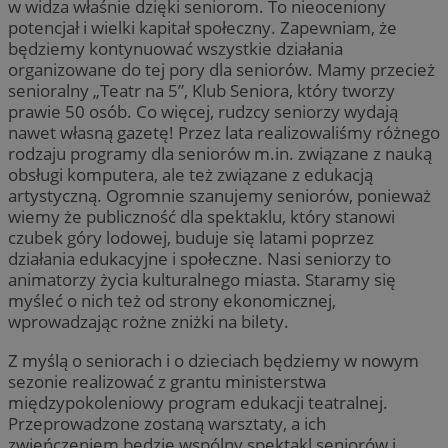
w widza właśnie dzięki seniorom. To nieoceniony
potencjał i wielki kapitał społeczny. Zapewniam, że
będziemy kontynuować wszystkie działania
organizowane do tej pory dla seniorów. Mamy przecież
senioralny „Teatr na 5”, Klub Seniora, który tworzy
prawie 50 osób. Co więcej, rudzcy seniorzy wydają
nawet własną gazetę! Przez lata realizowaliśmy różnego
rodzaju programy dla seniorów m.in. związane z nauką
obsługi komputera, ale też związane z edukacją
artystyczną. Ogromnie szanujemy seniorów, ponieważ
wiemy że publiczność dla spektaklu, który stanowi
czubek góry lodowej, buduje się latami poprzez
działania edukacyjne i społeczne. Nasi seniorzy to
animatorzy życia kulturalnego miasta. Staramy się
myśleć o nich też od strony ekonomicznej,
wprowadzając rożne zniżki na bilety.
Z myślą o seniorach i o dzieciach będziemy w nowym
sezonie realizować z grantu ministerstwa
międzypokoleniowy program edukacji teatralnej.
Przeprowadzone zostaną warsztaty, a ich
zwieńczeniem będzie wspólny spektakl seniorów i