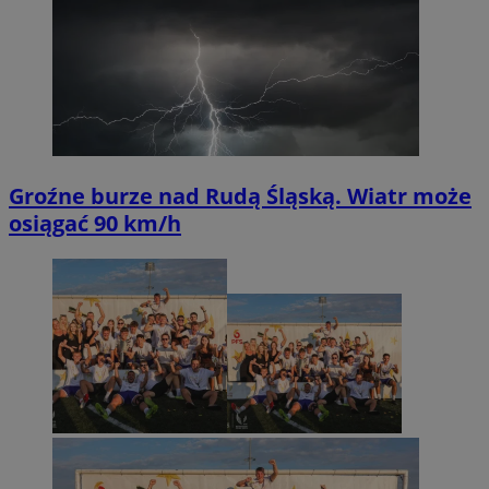
Groźne burze nad Rudą Śląską. Wiatr może
osiągać 90 km/h