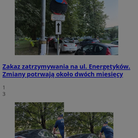
Zakaz zatrzymywania na ul. Energetyków.
Zmiany potrwają około dwóch miesięcy
1
3