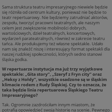
Sama struktura teatru impresaryjnego niewiele będzie
się różniła od centrum kultury, ponieważ nie będzie to
teatr repertuarowy. Nie będziemy zatrudniać aktorów,
zespołu, tworzyć pracowni teatralnych, ale naszym
celem jest zwiększenie mobilności dobrych,
wartościowych, dzieł teatralnych, koncertowych,
wydarzeń parateatralnych, również w zakresie teatru
tańca. Ale produkujemy też własne spektakle. Udało
nam się znaleźć niszę i interesujący format spektakli dla
naszej rudzkiej społeczności, których sedno stanowi
śląska godka.
W repertuarze instytucja ma już trzy wyjątkowe
spektakle: „Gita story”, „Szeryf z Fryn city” oraz
„Heksy z Hołdy”, wszystkie osadzone są w śląskim
klimacie rodem z Rudy Śląskiej. Czy to oznacza, że
taka będzie linia repertuarowa Śląskiego Teatru
Impresaryjnego?
Tak. Ogromnie zazdrościłam innym miastom, że
potrafią opowiedzieć swoją historię na scenie. Pewnego