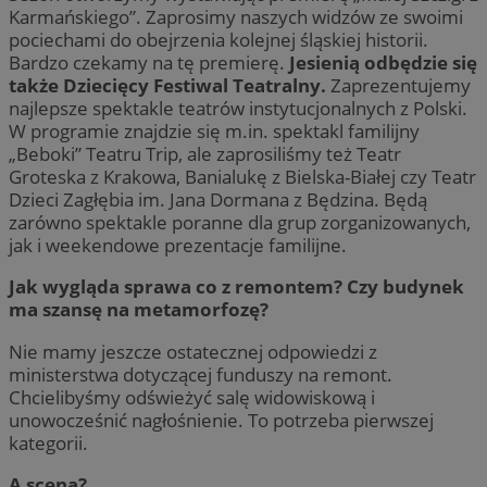
Karmańskiego”. Zaprosimy naszych widzów ze swoimi
pociechami do obejrzenia kolejnej śląskiej historii.
Bardzo czekamy na tę premierę.
Jesienią odbędzie się
także Dziecięcy Festiwal Teatralny.
Zaprezentujemy
najlepsze spektakle teatrów instytucjonalnych z Polski.
W programie znajdzie się m.in. spektakl familijny
„Beboki” Teatru Trip, ale zaprosiliśmy też Teatr
Groteska z Krakowa, Banialukę z Bielska-Białej czy Teatr
Dzieci Zagłębia im. Jana Dormana z Będzina. Będą
zarówno spektakle poranne dla grup zorganizowanych,
jak i weekendowe prezentacje familijne.
Jak wygląda sprawa co z remontem? Czy budynek
ma szansę na metamorfozę?
Nie mamy jeszcze ostatecznej odpowiedzi z
ministerstwa dotyczącej funduszy na remont.
Chcielibyśmy odświeżyć salę widowiskową i
unowocześnić nagłośnienie. To potrzeba pierwszej
kategorii.
A scena?