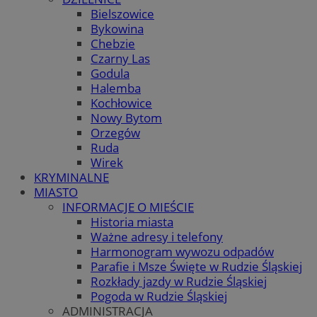
Bielszowice
Bykowina
Chebzie
Czarny Las
Godula
Halemba
Kochłowice
Nowy Bytom
Orzegów
Ruda
Wirek
KRYMINALNE
MIASTO
INFORMACJE O MIEŚCIE
Historia miasta
Ważne adresy i telefony
Harmonogram wywozu odpadów
Parafie i Msze Święte w Rudzie Śląskiej
Rozkłady jazdy w Rudzie Śląskiej
Pogoda w Rudzie Śląskiej
ADMINISTRACJA