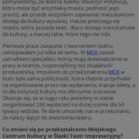
pomyśleliśmy, że dobrze byłoby stworzyć instytucję,
która może być wizytówką miasta, podnosić jego
prestiż, ale przede wszystkim zapewniać mieszkańcom
dostęp do kultury wysokiej. Inaczej postrzega się
miasto, które posiada teatr, dba o dostęp mieszkańców
do kultury, a inaczej takie, które tego nie robi.
Pierwsze prace związane z tworzeniem teatru
zainicjowałam już kilka lat temu. W
MCK
zostali
zatrudnieni specjaliści, którzy mają doświadczenie w
pracy w teatrze, rozpoczęliśmy też działalność
producencką. Impulsem do przekształcenia
MCK
w
teatr była sama publiczność, która chętnie przychodzi
na organizowane przez nas wydarzenia, kupuje bilety, a
to dla instytucji kultury ma olbrzymie znaczenie.
Okazuje się, że w ciągu roku jesteśmy w stanie
zorganizować 250 wydarzeń na dużej scenie dla 50
tysięcy widzów. Te dane umocniły nas w przekonaniu,
że należy dążyć do stworzenia teatru.
Co zmieni się po przekształceniu Miejskiego
Centrum Kultury w Śląski Teatr Impresaryjny?