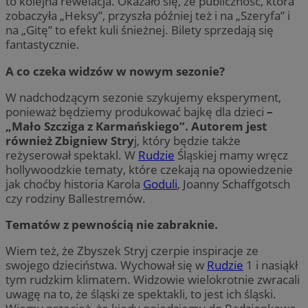
to kolejna rewelacja. Okazało się, że publiczność, która
zobaczyła „Heksy”, przyszła później też i na „Szeryfa” i
na „Gitę” to efekt kuli śnieżnej. Bilety sprzedają się
fantastycznie.
A co czeka widzów w nowym sezonie?
W nadchodzącym sezonie szykujemy eksperyment,
ponieważ będziemy produkować bajkę dla dzieci
–
„Mało Szcziga z Karmańskiego”. Autorem jest
również Zbigniew Stry
j, który będzie także
reżyserował spektakl. W
Rudzie
Śląskiej mamy wręcz
hollywoodzkie tematy, które czekają na opowiedzenie
jak choćby historia Karola
Goduli
, Joanny Schaffgotsch
czy rodziny Ballestremów.
Tematów z pewnością nie zabraknie.
Wiem też, że Zbyszek Stryj czerpie inspiracje ze
swojego dzieciństwa. Wychował się w
Rudzie
1 i nasiąkł
tym rudzkim klimatem. Widzowie wielokrotnie zwracali
uwagę na to, że śląski ze spektakli, to jest ich śląski.