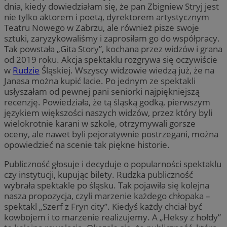
dnia, kiedy dowiedziałam się, że pan Zbigniew Stryj jest
nie tylko aktorem i poetą, dyrektorem artystycznym
Teatru Nowego w Zabrzu, ale również pisze swoje
sztuki, zaryzykowaliśmy i zaprosiłam go do współpracy.
Tak powstała „Gita Story”, kochana przez widzów i grana
od 2019 roku. Akcja spektaklu rozgrywa się oczywiście
w
Rudzie
Śląskiej. Wszyscy widzowie wiedzą już, że na
Janasa można kupić lacie. Po jednym ze spektakli
usłyszałam od pewnej pani seniorki najpiękniejszą
recenzję. Powiedziała, że tą śląską godką, pierwszym
językiem większości naszych widzów, przez który byli
wielokrotnie karani w szkole, otrzymywali gorsze
oceny, ale nawet byli pejoratywnie postrzegani, można
opowiedzieć na scenie tak piękne historie.
Publiczność głosuje i decyduje o popularności spektaklu
czy instytucji, kupując bilety. Rudzka publiczność
wybrała spektakle po śląsku. Tak pojawiła się kolejna
nasza propozycja, czyli marzenie każdego chłopaka –
spektakl „Szerf z Fryn city”. Kiedyś każdy chciał być
kowbojem i to marzenie realizujemy. A „Heksy z hołdy”