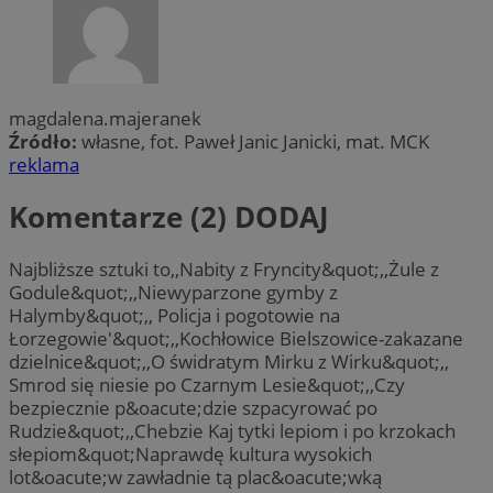
magdalena.majeranek
Źródło:
własne, fot. Paweł Janic Janicki, mat. MCK
reklama
Komentarze (2)
DODAJ
Najbliższe sztuki to,,Nabity z Fryncity&quot;,,Żule z
Godule&quot;,,Niewyparzone gymby z
Halymby&quot;,, Policja i pogotowie na
Łorzegowie'&quot;,,Kochłowice Bielszowice-zakazane
dzielnice&quot;,,O świdratym Mirku z Wirku&quot;,,
Smrod się niesie po Czarnym Lesie&quot;,,Czy
bezpiecznie p&oacute;dzie szpacyrować po
Rudzie&quot;,,Chebzie Kaj tytki lepiom i po krzokach
słepiom&quot;Naprawdę kultura wysokich
lot&oacute;w zawładnie tą plac&oacute;wką