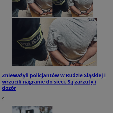
Znieważyli policjantów w Rudzie Śląskiej i
wrzucili nagranie do sieci. Są zarzuty i
dozór
9