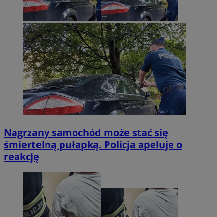
Nagrzany samochód może stać się
śmiertelną pułapką. Policja apeluje o
reakcję