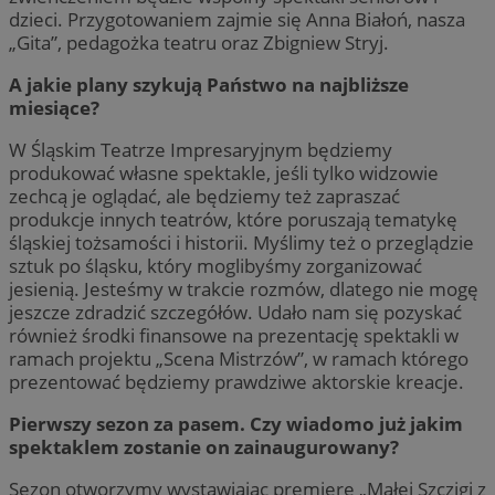
dzieci. Przygotowaniem zajmie się Anna Białoń, nasza
„Gita”, pedagożka teatru oraz Zbigniew Stryj.
A jakie plany szykują Państwo na najbliższe
miesiące?
W Śląskim Teatrze Impresaryjnym będziemy
produkować własne spektakle, jeśli tylko widzowie
zechcą je oglądać, ale będziemy też zapraszać
produkcje innych teatrów, które poruszają tematykę
śląskiej tożsamości i historii. Myślimy też o przeglądzie
sztuk po śląsku, który moglibyśmy zorganizować
jesienią. Jesteśmy w trakcie rozmów, dlatego nie mogę
jeszcze zdradzić szczegółów. Udało nam się pozyskać
również środki finansowe na prezentację spektakli w
ramach projektu „Scena Mistrzów”, w ramach którego
prezentować będziemy prawdziwe aktorskie kreacje.
Pierwszy sezon za pasem. Czy wiadomo już jakim
spektaklem zostanie on zainaugurowany?
Sezon otworzymy wystawiając premierę „Małej Szczigi z