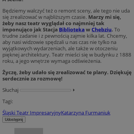
Będziemy walczyć też o remont sceny, ale tego nie uda
się zrealizować w najbliższym czasie.
Marzy mi się,
żeby nasz teatr wyglądał co najmniej tak
imponująco jak Stacja
Biblioteka
w
Chebziu
.
To
trudne zadanie i z pewnością zajmie kilka lat. Chcemy,
aby nasi widzowie spędzali u nas czas nie tylko na
wyjątkowych wydarzeniach, ale także w otoczeniu
pięknej architektury. Teatr mieści się w budynku z 1888
roku, a jego wnętrze wymaga odświeżenia.
Życzę, żeby udało się zrealizować te plany. Dziękuję
serdecznie za rozmowę!
Słuchaj
⏵︎
Tagi:
Śląski Teatr Impresaryjny
Katarzyna Furmaniuk
Udostępnij