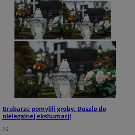
Grabarze pomylili groby. Doszło do
nielegalnej ekshumacji
26