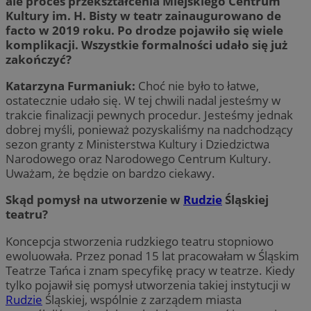
ale proces przekształcenia Miejskiego Centrum
Kultury im. H. Bisty w teatr zainaugurowano de
facto w 2019 roku. Po drodze pojawiło się wiele
komplikacji. Wszystkie formalności udało się już
zakończyć?
Katarzyna Furmaniuk:
Choć nie było to łatwe,
ostatecznie udało się. W tej chwili nadal jesteśmy w
trakcie finalizacji pewnych procedur. Jesteśmy jednak
dobrej myśli, ponieważ pozyskaliśmy na nadchodzący
sezon granty z Ministerstwa Kultury i Dziedzictwa
Narodowego oraz Narodowego Centrum Kultury.
Uważam, że będzie on bardzo ciekawy.
Skąd pomysł na utworzenie w
Rudzie
Śląskiej
teatru?
Koncepcja stworzenia rudzkiego teatru stopniowo
ewoluowała. Przez ponad 15 lat pracowałam w Śląskim
Teatrze Tańca i znam specyfikę pracy w teatrze. Kiedy
tylko pojawił się pomysł utworzenia takiej instytucji w
Rudzie
Śląskiej, wspólnie z zarządem miasta