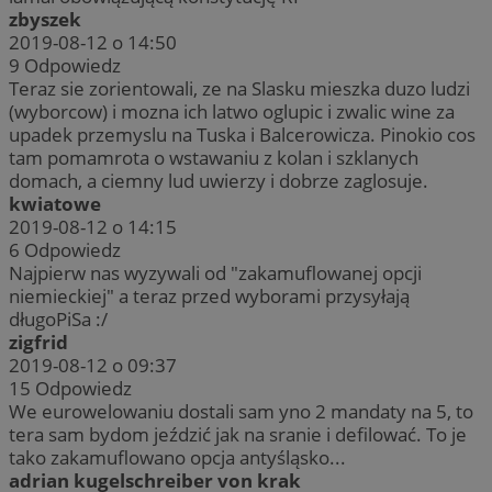
zbyszek
2019-08-12 o 14:50
9
Odpowiedz
Teraz sie zorientowali, ze na Slasku mieszka duzo ludzi
(wyborcow) i mozna ich latwo oglupic i zwalic wine za
upadek przemyslu na Tuska i Balcerowicza. Pinokio cos
tam pomamrota o wstawaniu z kolan i szklanych
domach, a ciemny lud uwierzy i dobrze zaglosuje.
kwiatowe
2019-08-12 o 14:15
6
Odpowiedz
Najpierw nas wyzywali od "zakamuflowanej opcji
niemieckiej" a teraz przed wyborami przysyłają
długoPiSa :/
zigfrid
2019-08-12 o 09:37
15
Odpowiedz
We eurowelowaniu dostali sam yno 2 mandaty na 5, to
tera sam bydom jeździć jak na sranie i defilować. To je
tako zakamuflowano opcja antyśląsko...
adrian kugelschreiber von krak