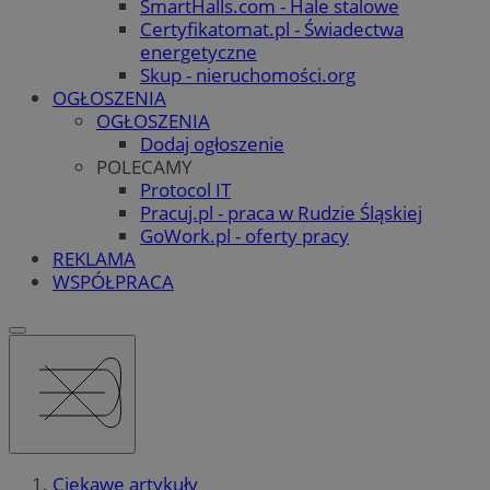
SmartHalls.com - Hale stalowe
Certyfikatomat.pl - Świadectwa
energetyczne
Skup - nieruchomości.org
OGŁOSZENIA
OGŁOSZENIA
Dodaj ogłoszenie
POLECAMY
Protocol IT
Pracuj.pl - praca w Rudzie Śląskiej
GoWork.pl - oferty pracy
REKLAMA
WSPÓŁPRACA
Ciekawe artykuły