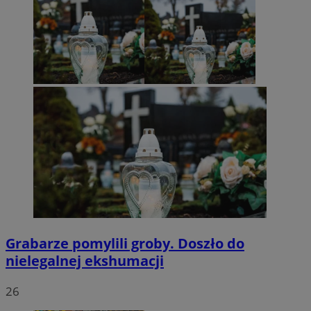
Grabarze pomylili groby. Doszło do
nielegalnej ekshumacji
26