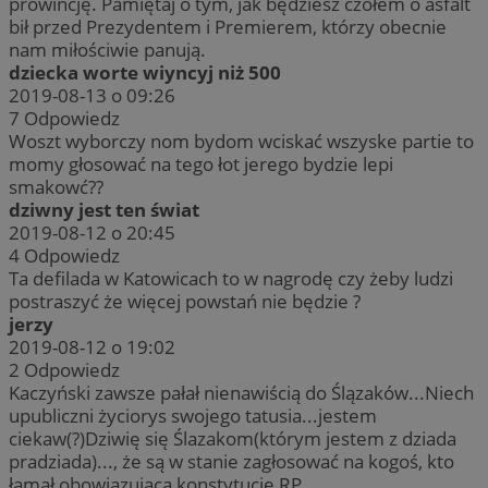
prowincję. Pamiętaj o tym, jak będziesz czołem o asfalt
bił przed Prezydentem i Premierem, którzy obecnie
nam miłościwie panują.
dziecka worte wiyncyj niż 500
2019-08-13 o 09:26
7
Odpowiedz
Woszt wyborczy nom bydom wciskać wszyske partie to
momy głosować na tego łot jerego bydzie lepi
smakowć??
dziwny jest ten świat
2019-08-12 o 20:45
4
Odpowiedz
Ta defilada w Katowicach to w nagrodę czy żeby ludzi
postraszyć że więcej powstań nie będzie ?
jerzy
2019-08-12 o 19:02
2
Odpowiedz
Kaczyński zawsze pałał nienawiścią do Ślązaków...Niech
upubliczni życiorys swojego tatusia...jestem
ciekaw(?)Dziwię się Ślazakom(którym jestem z dziada
pradziada)..., że są w stanie zagłosować na kogoś, kto
łamał obowiązującą konstytucję RP