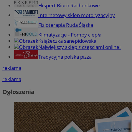
Ekspert Biuro Rachunkowe
Internetowy sklep motoryzacyjny
Fizjoterapia Ruda Śląska
Klimatyzacje - Pompy ciepła
Książeczka sanepidowska
Największy sklep z częściami online!
Tradycyjna polska pizza
reklama
reklama
Ogłoszenia