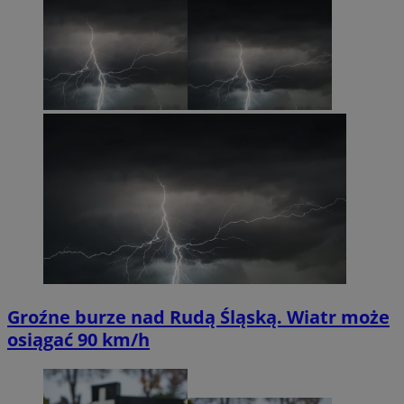
Groźne burze nad Rudą Śląską. Wiatr może
osiągać 90 km/h