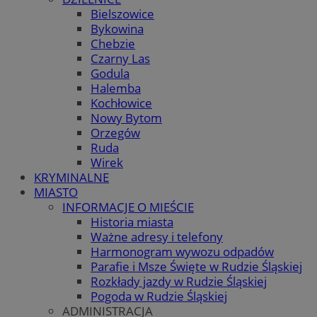
Bielszowice
Bykowina
Chebzie
Czarny Las
Godula
Halemba
Kochłowice
Nowy Bytom
Orzegów
Ruda
Wirek
KRYMINALNE
MIASTO
INFORMACJE O MIEŚCIE
Historia miasta
Ważne adresy i telefony
Harmonogram wywozu odpadów
Parafie i Msze Święte w Rudzie Śląskiej
Rozkłady jazdy w Rudzie Śląskiej
Pogoda w Rudzie Śląskiej
ADMINISTRACJA