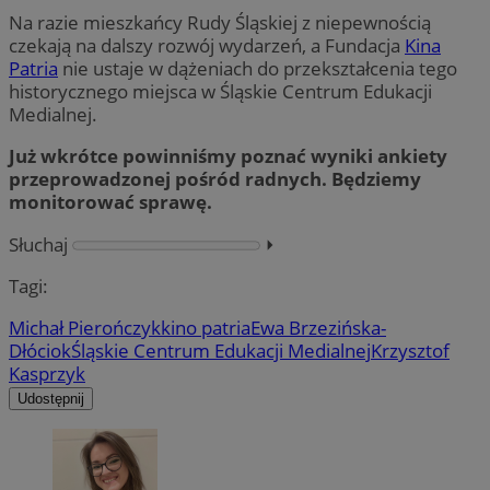
Na razie mieszkańcy Rudy Śląskiej z niepewnością
czekają na dalszy rozwój wydarzeń, a Fundacja
Kina
Patria
nie ustaje w dążeniach do przekształcenia tego
historycznego miejsca w Śląskie Centrum Edukacji
Medialnej.
Już wkrótce powinniśmy poznać wyniki ankiety
przeprowadzonej pośród radnych. Będziemy
monitorować sprawę.
Słuchaj
⏵︎
Tagi:
Michał Pierończyk
kino patria
Ewa Brzezińska-
Dłóciok
Śląskie Centrum Edukacji Medialnej
Krzysztof
Kasprzyk
Udostępnij