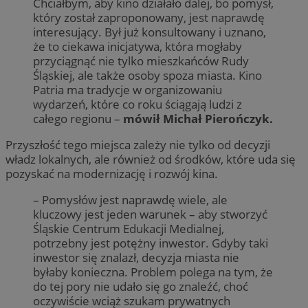
Chciałbym, aby kino działało dalej, bo pomysł,
który został zaproponowany, jest naprawdę
interesujący. Był już konsultowany i uznano,
że to ciekawa inicjatywa, która mogłaby
przyciągnąć nie tylko mieszkańców Rudy
Śląskiej, ale także osoby spoza miasta. Kino
Patria ma tradycje w organizowaniu
wydarzeń, które co roku ściągają ludzi z
całego regionu –
mówił Michał Pierończyk.
Przyszłość tego miejsca zależy nie tylko od decyzji
władz lokalnych, ale również od środków, które uda się
pozyskać na modernizację i rozwój kina.
– Pomysłów jest naprawdę wiele, ale
kluczowy jest jeden warunek – aby stworzyć
Śląskie Centrum Edukacji Medialnej,
potrzebny jest potężny inwestor. Gdyby taki
inwestor się znalazł, decyzja miasta nie
byłaby konieczna. Problem polega na tym, że
do tej pory nie udało się go znaleźć, choć
oczywiście wciąż szukam prywatnych