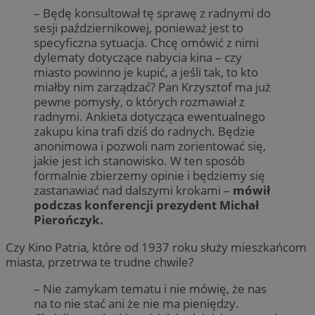
– Będę konsultował tę sprawę z radnymi do
sesji październikowej, ponieważ jest to
specyficzna sytuacja. Chcę omówić z nimi
dylematy dotyczące nabycia kina – czy
miasto powinno je kupić, a jeśli tak, to kto
miałby nim zarządzać? Pan Krzysztof ma już
pewne pomysły, o których rozmawiał z
radnymi. Ankieta dotycząca ewentualnego
zakupu kina trafi dziś do radnych. Będzie
anonimowa i pozwoli nam zorientować się,
jakie jest ich stanowisko. W ten sposób
formalnie zbierzemy opinie i będziemy się
zastanawiać nad dalszymi krokami –
mówił
podczas konferencji prezydent Michał
Pierończyk.
Czy Kino Patria, które od 1937 roku służy mieszkańcom
miasta, przetrwa te trudne chwile?
– Nie zamykam tematu i nie mówię, że nas
na to nie stać ani że nie ma pieniędzy.