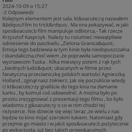
2024-10-09 o 15:27
-2
Odpowiedz
Kolejnym elementem jest sala, kt&oacute;rą nazwałem
&bdquo;Film to trick&rdquo;. Ma ona pokazywać, w jaki
spos&oacute;b film manipuluje odbiorcą.- Tak rzecze
Krzysztof Kasprzyk. Należy tu rozumieć niewątpliwie
odniesienie do paszkwilu ,,Zielona Granica&quot;.
Emisja tego badziewia w tym kinie była niedopuszczalna
i skandaliczna,choć wiem ,że poprawiła samopoczucie
wyznawcom Tuska . Kilka miesięcy potem z rąk tych
,,biednych ludzi&quot; ukazanych w filmie przez
fanatyczną przeciwniczkę polskich wartości Agnieszką
Holland , zginął nasz żołnierz. Jak się poczuliście wtedy
ci kt&oacute;rzy gnaliście do tego kina na złamanie
karku , by komuś coś udowodnić. A można było po
prostu zrezygnować z prezentacji tego filmu , bo było
wiadomo z g&oacute;ry o co w nim chodzi tej
reżyserce. Nie dziwcie się więc teraz ,że wielu z nas
będzie to kino mijać szerokim łukiem. Natomiast gdy
przejmie go miasto i w jakiś spos&oacute;b pożytecznie
go wykorzysta, już bez takich prowokacyjnych