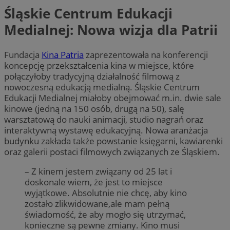
Śląskie Centrum Edukacji
Medialnej: Nowa wizja dla Patrii
Fundacja
Kina Patria
zaprezentowała na konferencji
koncepcję przekształcenia kina w miejsce, które
połączyłoby tradycyjną działalność filmową z
nowoczesną edukacją medialną. Śląskie Centrum
Edukacji Medialnej miałoby obejmować m.in. dwie sale
kinowe (jedną na 150 osób, drugą na 50), salę
warsztatową do nauki animacji, studio nagrań oraz
interaktywną wystawę edukacyjną. Nowa aranżacja
budynku zakłada także powstanie księgarni, kawiarenki
oraz galerii postaci filmowych związanych ze Śląskiem.
– Z kinem jestem związany od 25 lat i
doskonale wiem, że jest to miejsce
wyjątkowe. Absolutnie nie chcę, aby kino
zostało zlikwidowane,ale mam pełną
świadomość, że aby mogło się utrzymać,
konieczne są pewne zmiany. Kino musi