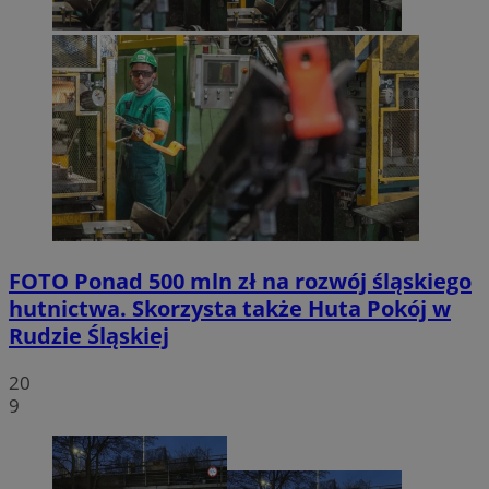
FOTO
Ponad 500 mln zł na rozwój śląskiego
hutnictwa. Skorzysta także Huta Pokój w
Rudzie Śląskiej
20
9