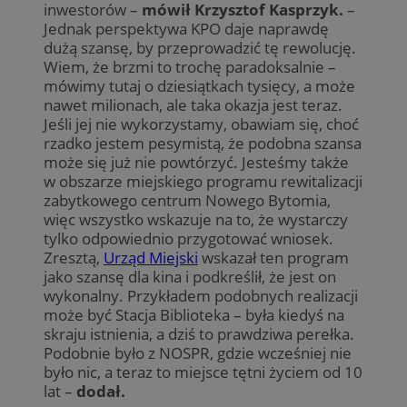
inwestorów –
mówił Krzysztof Kasprzyk.
–
Jednak perspektywa KPO daje naprawdę
dużą szansę, by przeprowadzić tę rewolucję.
Wiem, że brzmi to trochę paradoksalnie –
mówimy tutaj o dziesiątkach tysięcy, a może
nawet milionach, ale taka okazja jest teraz.
Jeśli jej nie wykorzystamy, obawiam się, choć
rzadko jestem pesymistą, że podobna szansa
może się już nie powtórzyć. Jesteśmy także
w obszarze miejskiego programu rewitalizacji
zabytkowego centrum Nowego Bytomia,
więc wszystko wskazuje na to, że wystarczy
tylko odpowiednio przygotować wniosek.
Zresztą,
Urząd Miejski
wskazał ten program
jako szansę dla kina i podkreślił, że jest on
wykonalny. Przykładem podobnych realizacji
może być Stacja Biblioteka – była kiedyś na
skraju istnienia, a dziś to prawdziwa perełka.
Podobnie było z NOSPR, gdzie wcześniej nie
było nic, a teraz to miejsce tętni życiem od 10
lat –
dodał.