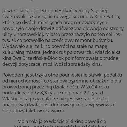
Jeszcze kilka dni temu mieszkańcy Rudy Śląskiej
świętowali rozpoczęcie nowego sezonu w Kinie Patria,
które po dwóch miesiącach prac renowacyjnych
otworzyło swoje drzwi z odświeżoną elewacją od strony
ulicy Chorzowskiej. Miasto przeznaczyło na ten cel 195
tys. zł, co pozwoliło na częściowy remont budynku.
Wydawało się, że kino powróci na stałe na mapę
kulturalną miasta. Jednak tuż po otwarciu, właścicielka
kina Ewa Brzezińska-Dłóciok poinformowała o trudnej
decyzji dotyczącej możliwości sprzedaży kina.
Powodem jest trzykrotne podniesienie stawki podatku
od nieruchomości, co stanowi ogromne obciążenie dla
prowadzonej przez nią działalności. W 2024 roku
podatek wzrósł z 8,3 tys. zł do ponad 27 tys. zł.
Właścicielka przyznała, że nie jest w stanie dłużej
finansowaćdziałalności kina wyłącznie z wpływów ze
sprzedaży biletów i kawiarni.
– Moja rola jako właścicielki kina powoli się