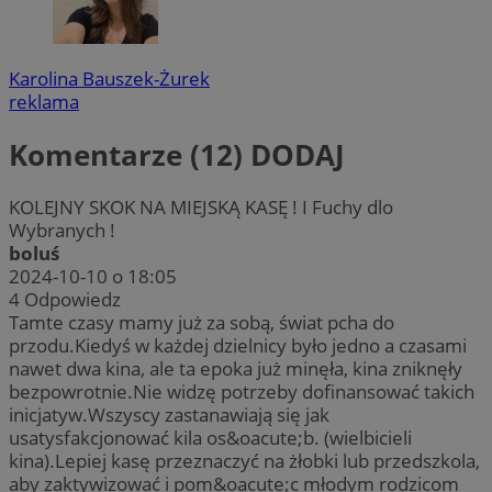
Karolina Bauszek-Żurek
reklama
Komentarze (12)
DODAJ
KOLEJNY SKOK NA MIEJSKĄ KASĘ ! I Fuchy dlo
Wybranych !
boluś
2024-10-10 o 18:05
4
Odpowiedz
Tamte czasy mamy już za sobą, świat pcha do
przodu.Kiedyś w każdej dzielnicy było jedno a czasami
nawet dwa kina, ale ta epoka już minęła, kina zniknęły
bezpowrotnie.Nie widzę potrzeby dofinansować takich
inicjatyw.Wszyscy zastanawiają się jak
usatysfakcjonować kila os&oacute;b. (wielbicieli
kina).Lepiej kasę przeznaczyć na żłobki lub przedszkola,
aby zaktywizować i pom&oacute;c młodym rodzicom