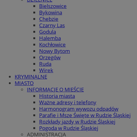
Bielszowice
Bykowina
Chebzie
Czarny Las
Godula
Halemba
Kochłowice
Nowy Bytom
Orzegów
Ruda
Wirek
KRYMINALNE
MIASTO
INFORMACJE O MIEŚCIE
Historia miasta
Ważne adresy i telefony
Harmonogram wywozu odpadów
Parafie i Msze Święte w Rudzie Śląskiej
Rozkłady jazdy w Rudzie Śląskiej
Pogoda w Rudzie Śląskiej
ADMINISTRACJA