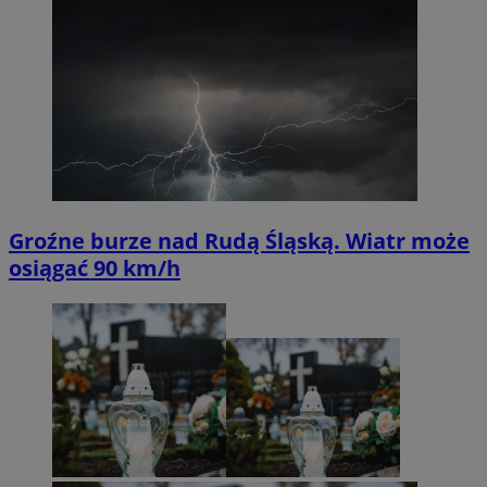
Groźne burze nad Rudą Śląską. Wiatr może
osiągać 90 km/h