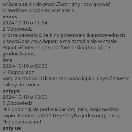
wr&oacute;cić do pracy.Zacznijmy rozwiązywać
prawdziwe problemy w mieście.
venus
2024-10-10 o 11:54
2
Odpowiedz
proszę zauważyć, że kino przetrwało &quot;wrednych
pisowc&oacute;w&quot; a ma zamyka się w czasie
&quot;uśmiechniętej platformerskiej koalicji 13
grudnia&quot;
lora
2024-10-10 o 05:20
-4
Odpowiedz
Sory, za szybko ci dałem czerwoną łapkę .Czytać zawsze
należy do końca.
antypo
2024-10-10 o 13:56
2
Odpowiedz
Nie podpinaj się pod m&oacute;j nick, moja nędzna
kopio. Pamiętaj ANTY UE jest tylko jeden oryginalny.
Nie pozdrawiam!
anty ue