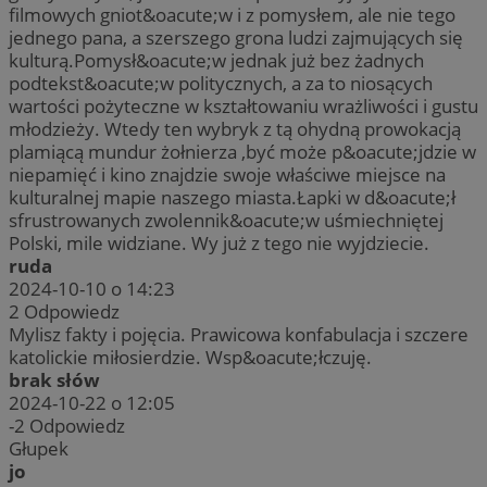
filmowych gniot&oacute;w i z pomysłem, ale nie tego
jednego pana, a szerszego grona ludzi zajmujących się
kulturą.Pomysł&oacute;w jednak już bez żadnych
podtekst&oacute;w politycznych, a za to niosących
wartości pożyteczne w kształtowaniu wrażliwości i gustu
młodzieży. Wtedy ten wybryk z tą ohydną prowokacją
plamiącą mundur żołnierza ,być może p&oacute;jdzie w
niepamięć i kino znajdzie swoje właściwe miejsce na
kulturalnej mapie naszego miasta.Łapki w d&oacute;ł
sfrustrowanych zwolennik&oacute;w uśmiechniętej
Polski, mile widziane. Wy już z tego nie wyjdziecie.
ruda
2024-10-10 o 14:23
2
Odpowiedz
Mylisz fakty i pojęcia. Prawicowa konfabulacja i szczere
katolickie miłosierdzie. Wsp&oacute;łczuję.
brak słów
2024-10-22 o 12:05
-2
Odpowiedz
Głupek
jo