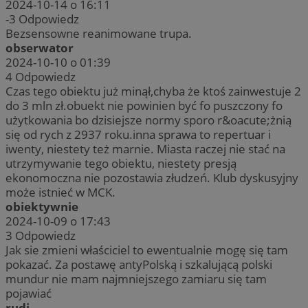
2024-10-14 o 16:11
-3
Odpowiedz
Bezsensowne reanimowane trupa.
obserwator
2024-10-10 o 01:39
4
Odpowiedz
Czas tego obiektu już minął,chyba że ktoś zainwestuje 2
do 3 mln zł.obuekt nie powinien być fo puszczony fo
użytkowania bo dzisiejsze normy sporo r&oacute;żnią
się od rych z 2937 roku.inna sprawa to repertuar i
iwenty, niestety też marnie. Miasta raczej nie stać na
utrzymywanie tego obiektu, niestety presją
ekonomoczna nie pozostawia złudzeń. Klub dyskusyjny
może istnieć w MCK.
obiektywnie
2024-10-09 o 17:43
3
Odpowiedz
Jak sie zmieni właściciel to ewentualnie mogę się tam
pokazać. Za postawę antyPolską i szkalującą polski
mundur nie mam najmniejszego zamiaru się tam
pojawiać
rudi