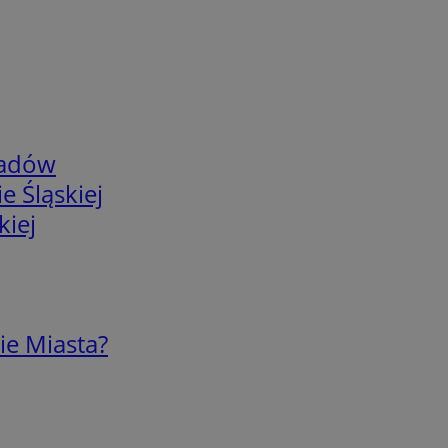
adów
e Śląskiej
kiej
ie Miasta?