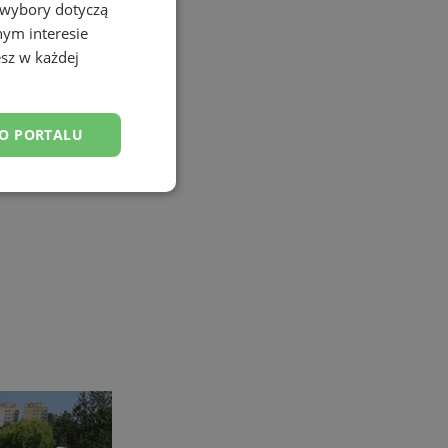
 wybory dotyczą
nym interesie
sz w każdej
DO PORTALU
esklasyfikowane
ane
owanie użytkownika i
j.