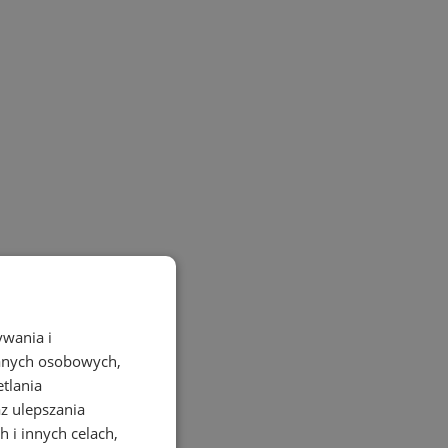
ywania i
danych osobowych,
etlania
az ulepszania
 i innych celach,