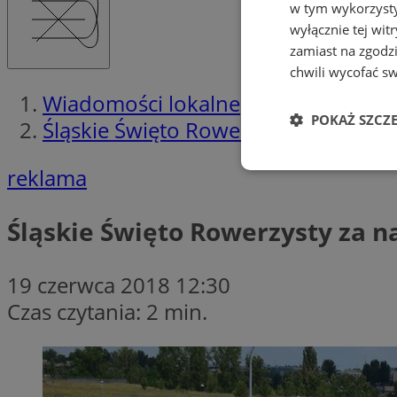
w tym wykorzysty
wyłącznie tej wi
zamiast na zgodz
chwili wycofać s
Wiadomości lokalne
POKAŻ SZCZ
Śląskie Święto Rowerzysty za nami!
reklama
Niezbędne
Śląskie Święto Rowerzysty za n
19 czerwca 2018 12:30
Ni
Czas czytania: 2 min.
Niezbędne pliki cook
zarządzanie kontem. 
Nazwa