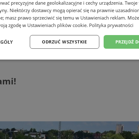
wać precyzyjne dane geolokalizacyjne i cechy urządzenia. Twoje
tryny. Niektórzy dostawcy mogą opierać się na prawnie uzasadnio
ie; masz prawo sprzeciwić się temu w
Ustawieniach reklam
. Może
woją zgodę w
Ustawieniach plików cookie
.
Polityka prywatności
EGÓŁY
ODRZUĆ WSZYSTKIE
PRZEJDŹ 
Wydajność
Targetowanie
Funkcjonalność
Ni
ami!
ezbędne
Wydajność
Targetowanie
Funkcjonalność
Niesklasyfikow
ie umożliwiają korzystanie z podstawowych funkcji strony internetowej, takich jak log
Bez niezbędnych plików cookie nie można prawidłowo korzystać ze strony internetowe
Provider
/
Okres
Opis
Domena
przechowywania