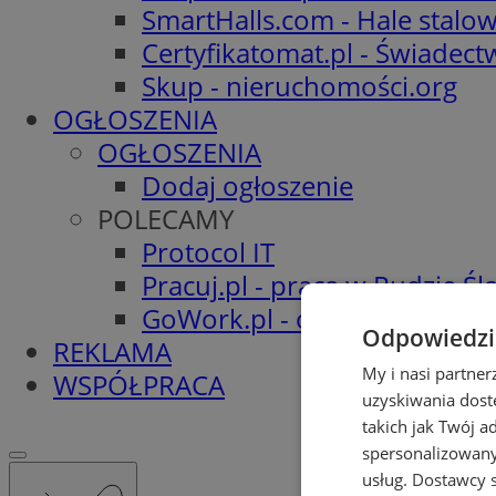
SmartHalls.com - Hale stalo
Certyfikatomat.pl - Świadec
Skup - nieruchomości.org
OGŁOSZENIA
OGŁOSZENIA
Dodaj ogłoszenie
POLECAMY
Protocol IT
Pracuj.pl - praca w Rudzie Ślą
GoWork.pl - oferty pracy
Odpowiedzia
REKLAMA
My i nasi partne
WSPÓŁPRACA
uzyskiwania dost
takich jak Twój a
spersonalizowanyc
usług.
Dostawcy s