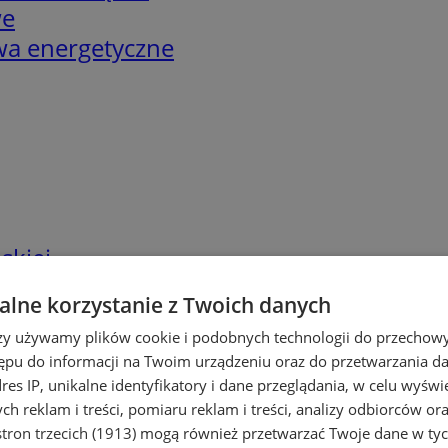
we
twa energetyczne
skiej
lne korzystanie z Twoich danych
rzy używamy plików cookie i podobnych technologii do przechow
ępu do informacji na Twoim urządzeniu oraz do przetwarzania 
dres IP, unikalne identyfikatory i dane przeglądania, w celu wyświ
h reklam i treści, pomiaru reklam i treści, analizy odbiorców or
tron trzecich (1913)
mogą również przetwarzać Twoje dane w tych