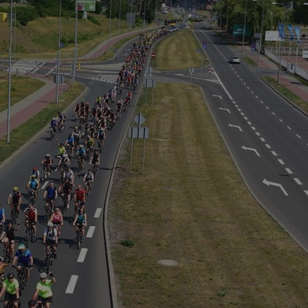
rudaslaska.com.pl
1 rok
Ten plik cookie przechowuje iden
rudaslaska.com.pl
1 rok
Ten plik cookie przechowuje iden
rudaslaska.com.pl
1 rok
Ten plik cookie przechowuje iden
.tiktok.com
1 tydzień 3 dni
Ten plik cookie jest używany do
uwierzytelniania i bezpieczeństw
użytkownicy pozostają zalogowan
zabezpieczone, jak poruszać się 
internetową lub interakcji z jej u
30 minut
Ten plik cookie służy do rozróżn
Cloudflare Inc.
Jest to korzystne dla strony int
.x.com
umożliwia tworzenie ważnych r
korzystania z jej witryny interne
29 minut 59
Ten plik cookie służy do rozróżn
Cloudflare Inc.
sekund
Jest to korzystne dla strony int
.twitter.com
umożliwia tworzenie ważnych r
korzystania z jej witryny interne
Polityce prywatności Google
METADATA
5 miesięcy 4
Ten plik cookie jest używany d
YouTube
tygodnie
zgody użytkownika i wyboru pry
.youtube.com
interakcji z witryną. Rejestruje 
zgody odwiedzającego na różne p
ustawienia prywatności, zapewni
preferencje zostaną uhonorowan
sesjach.
nt
4 tygodnie 2 dni
Ten plik cookie jest używany pr
CookieScript