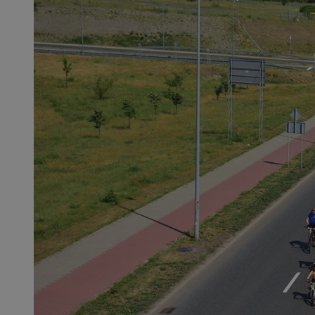
SessID
QeSessID
MvSessID
msToken
__cf_bm
__cf_bm
VISITOR_PRIVACY_
CookieScriptConse