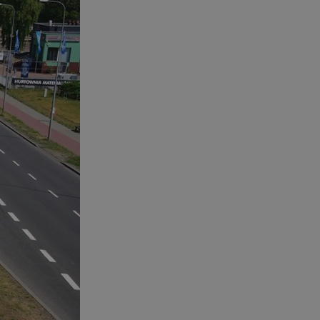
tyfikator sesji.
tyfikator sesji.
tyfikator sesji.
 celów
a, zapewniając, że
i, a ich dane są
przez witrynę
sług.
iania ludzi i botów.
ernetowej, ponieważ
aportów na temat
towej.
iania ludzi i botów.
ernetowej, ponieważ
aportów na temat
towej.
o przechowywania
watności dla ich
dane dotyczące
olityki i
ając, że ich
e w przyszłych
zez usługę Cookie-