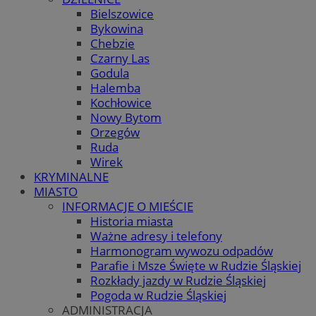
Bielszowice
Bykowina
Chebzie
Czarny Las
Godula
Halemba
Kochłowice
Nowy Bytom
Orzegów
Ruda
Wirek
KRYMINALNE
MIASTO
INFORMACJE O MIEŚCIE
Historia miasta
Ważne adresy i telefony
Harmonogram wywozu odpadów
Parafie i Msze Święte w Rudzie Śląskiej
Rozkłady jazdy w Rudzie Śląskiej
Pogoda w Rudzie Śląskiej
ADMINISTRACJA