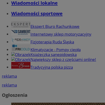
Wiadomości lokalne
Wiadomości sportowe
Ekspert Biuro Rachunkowe
Internetowy sklep motoryzacyjny
Fizjoterapia Ruda Śląska
Klimatyzacje - Pompy ciepła
Książeczka sanepidowska
Największy sklep z częściami online!
Tradycyjna polska pizza
reklama
reklama
Ogłoszenia