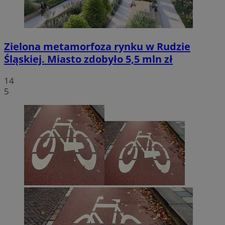
Zielona metamorfoza rynku w Rudzie
Śląskiej. Miasto zdobyło 5,5 mln zł
14
5