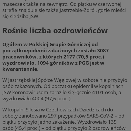
maseczek także na zewnątrz. Od piątku w czerwonej
strefie znajduje się także Jastrzębie-Zdrój, gdzie mieści
się siedziba JSW.
Rośnie liczba ozdrowieńców
Ogółem w Polskiej Grupie Górniczej od
początkuepidemii zakażonych zostało 3087
pracowników, z których 2177 (70,5 proc.)
wyzdrowiało. 1094 górników z PGG jest w
kwarantannie.
W Jastrzębskiej Spółce Węglowej w sobotę nie przybyło
osób zakażonych. Od początku epidemii w kopalniach
JSW koronawirusem zaraziło się łącznie 4101 osób, a
wyzdrowiało 4004 (97,6 proc.).
W kopalni Silesia w Czechowicach-Dziedzicach do
soboty zanotowano 297 przypadków SARS-CoV-2 – od
piątku przybyło jedno zakażenie. Wyzdrowiało 135
osób (45,4 proc.) – od piątku przybyło 2 ozdrowieńców,