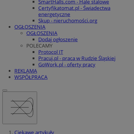
SmartHalls.com - Hale stalowe
Certyfikatomat.pl - Świadectwa
energetyczne
Skup - nieruchomości.org
OGŁOSZENIA
OGŁOSZENIA
Dodaj ogłoszenie
POLECAMY
Protocol IT
Pracuj.pl - praca w Rudzie Śląskiej
GoWork.pl - oferty pracy
REKLAMA
WSPÓŁPRACA
Ciekawe artykuły