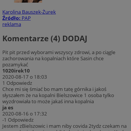
Karolina Bauszek-Żurek
Źródło:
PAP
reklama
Komentarze (4)
DODAJ
Pit pit przed wyborami wszyscy zdrowi, a po ciągle
zachorowania na kopalniach które Sasin chce
pozamykać
1020irek10
2020-08-17 o 18:03
1
Odpowiedz
Chce mi się śmiać bo mam tatę górnika i jakoś
słyszałem że na kopalni Bielszowice 1 osoba tylko
wyzdrowiała to może jakaś inna kopalnia
ja es
2020-08-16 o 17:32
-1
Odpowiedz
Jestem zBielszowic i mam niby covida 2tydz czekam na