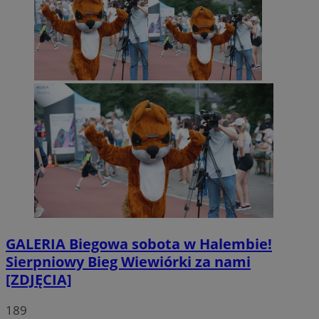
GALERIA
Biegowa sobota w Halembie!
Sierpniowy Bieg Wiewiórki za nami
[ZDJĘCIA]
189