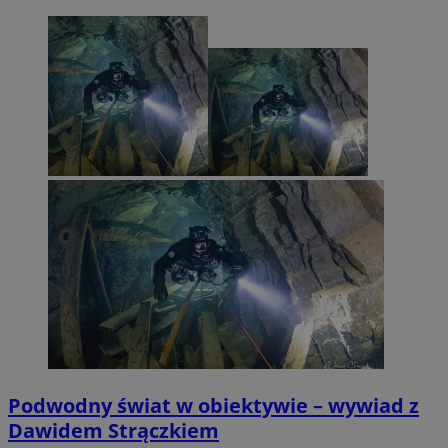
Podwodny świat w obiektywie – wywiad z
Dawidem Strączkiem