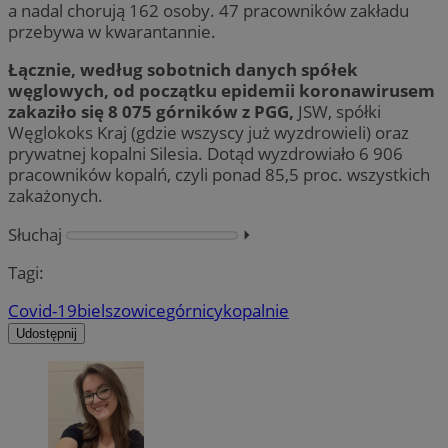
a nadal chorują 162 osoby. 47 pracowników zakładu
przebywa w kwarantannie.
Łącznie, według sobotnich danych spółek
węglowych, od początku epidemii koronawirusem
zakaziło się 8 075 górników z PGG,
JSW, spółki
Węglokoks Kraj (gdzie wszyscy już wyzdrowieli) oraz
prywatnej kopalni Silesia. Dotąd wyzdrowiało 6 906
pracowników kopalń, czyli ponad 85,5 proc. wszystkich
zakażonych.
Słuchaj
⏵︎
Tagi:
Covid-19
bielszowice
górnicy
kopalnie
Udostępnij