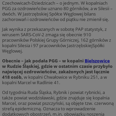
Czechowicach-Dziedzicach – o jednym. W kopalniach
PGG za ozdrowieńców uznano 80 górników, a w Silesii –
dwóch. W Jastrzębskiej Spółce Węglowej bilans
zachorowań i ozdrowieńców od piątku nie zmienił się.
Jak wynika z przekazanych w sobotę PAP statystyk, z
wirusem SARS-CoV-2 zmaga się obecnie 910
pracowników Polskiej Grupy Górniczej, 162 górników z
kopalni Silesia i 97 pracowników JastrzębskiejSpółki
Węglowej.
Obecnie – jak podała PGG – w kopalni
Bielszowice
w Rudzie Śląskiej, gdzie w ostatnim czasie przybyło
najwięcej ozdrowieńców, zakażonych jest łącznie
418 osób,
w kopalni Chwałowice w Rybniku 251, a w
kopalni Marcel w Radlinie 41.
Od tygodnia Ruda Śląska, Rybnik i powiat rybnicki, a
także powiat wodzisławski, gdzie znajduje się kopalnia
Marcel, oraz powiat pszczyński, są objęte tzw. czerwoną
strefą epidemiczną. Oznacza to wprowadzenie
dodatkowych obostrzeń, m.in. obowiązku noszenia