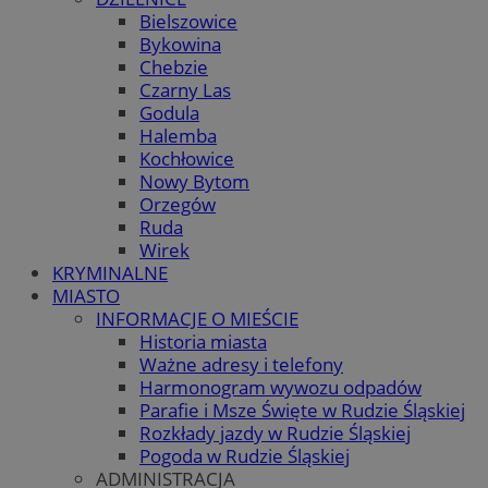
Bielszowice
Bykowina
Chebzie
Czarny Las
Godula
Halemba
Kochłowice
Nowy Bytom
Orzegów
Ruda
Wirek
KRYMINALNE
MIASTO
INFORMACJE O MIEŚCIE
Historia miasta
Ważne adresy i telefony
Harmonogram wywozu odpadów
Parafie i Msze Święte w Rudzie Śląskiej
Rozkłady jazdy w Rudzie Śląskiej
Pogoda w Rudzie Śląskiej
ADMINISTRACJA