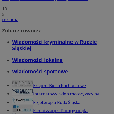
13
5
reklama
Zobacz również
Wiadomości kryminalne w Rudzie
Śląskiej
Wiadomości lokalne
Wiadomości sportowe
Ekspert Biuro Rachunkowe
Internetowy sklep motoryzacyjny
Fizjoterapia Ruda Śląska
Klimatyzacje - Pompy ciepła