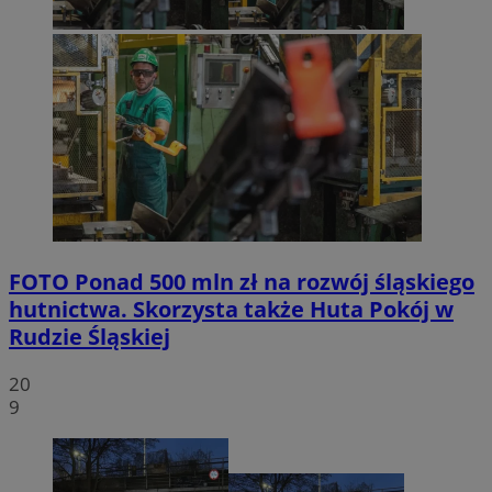
FOTO
Ponad 500 mln zł na rozwój śląskiego
hutnictwa. Skorzysta także Huta Pokój w
Rudzie Śląskiej
20
9