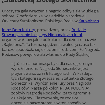
Uroczysta gala wręczenia nagród odbyła się w ubiegłą
sobotę, 7 października, w siedzibie Narodowej
Orkiestry Symfonicznej Polskiego Radia w
Katowicach
.
In-nY Dom Kultury
, prowadzony przez
Rudzkie
Stowarzyszenie Inicjatyw Niebanalnych In-nI
,
organizował specjalne półkolonie dla dzieci o nazwie
„Bajkolonia”. Ta forma spędzenia wolnego czasu tak
bardzo spodobała się dzieciom i rodzicom, że Nagroda
Rodziców powędrowała właśnie do Rudy Śląskiej.
– Już sama nominacja była dla nas ogromnym
wyróżnieniem. Nagroda Słoneczników jest
przyznawana, aż w 6 kategoriach. W każdej z
tych kategorii są wręczane: Statuetka Złotego
Słonecznika, Wyróżnienie Jury oraz Nagroda
Rodziców. Nasze półkolonie „BAJKOLONIA”
zdobyły Nagrodę Rodziców i za to ogromnie
dziękujemy. Cieszymy się, że rodzice
doceniają nasze starania w ten sposób, w