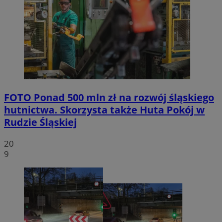
FOTO
Ponad 500 mln zł na rozwój śląskiego
hutnictwa. Skorzysta także Huta Pokój w
Rudzie Śląskiej
20
9