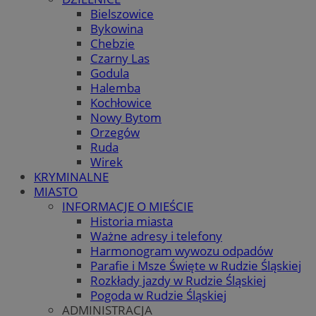
Bielszowice
Bykowina
Chebzie
Czarny Las
Godula
Halemba
Kochłowice
Nowy Bytom
Orzegów
Ruda
Wirek
KRYMINALNE
MIASTO
INFORMACJE O MIEŚCIE
Historia miasta
Ważne adresy i telefony
Harmonogram wywozu odpadów
Parafie i Msze Święte w Rudzie Śląskiej
Rozkłady jazdy w Rudzie Śląskiej
Pogoda w Rudzie Śląskiej
ADMINISTRACJA