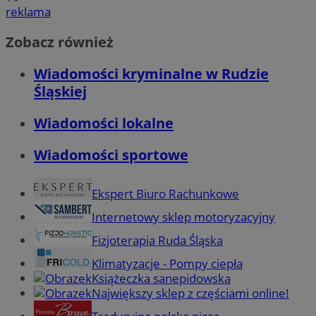
reklama
Zobacz również
Wiadomości kryminalne w Rudzie
Śląskiej
Wiadomości lokalne
Wiadomości sportowe
Ekspert Biuro Rachunkowe
Internetowy sklep motoryzacyjny
Fizjoterapia Ruda Śląska
Klimatyzacje - Pompy ciepła
Książeczka sanepidowska
Największy sklep z częściami online!