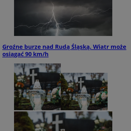
Groźne burze nad Rudą Śląską. Wiatr może
osiągać 90 km/h