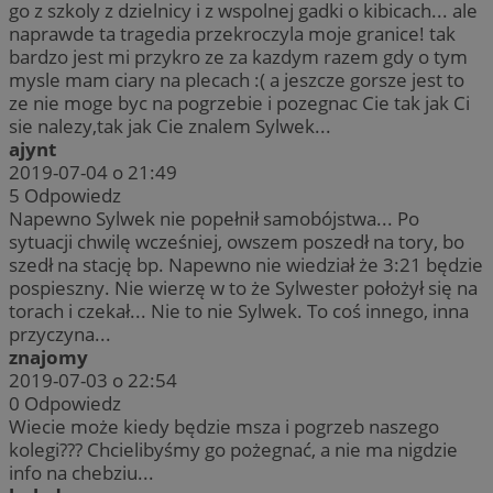
go z szkoly z dzielnicy i z wspolnej gadki o kibicach... ale
naprawde ta tragedia przekroczyla moje granice! tak
bardzo jest mi przykro ze za kazdym razem gdy o tym
mysle mam ciary na plecach :( a jeszcze gorsze jest to
ze nie moge byc na pogrzebie i pozegnac Cie tak jak Ci
sie nalezy,tak jak Cie znalem Sylwek...
ajynt
2019-07-04 o 21:49
5
Odpowiedz
Napewno Sylwek nie popełnił samobójstwa... Po
sytuacji chwilę wcześniej, owszem poszedł na tory, bo
szedł na stację bp. Napewno nie wiedział że 3:21 będzie
pospieszny. Nie wierzę w to że Sylwester położył się na
torach i czekał... Nie to nie Sylwek. To coś innego, inna
przyczyna...
znajomy
2019-07-03 o 22:54
0
Odpowiedz
Wiecie może kiedy będzie msza i pogrzeb naszego
kolegi??? Chcielibyśmy go pożegnać, a nie ma nigdzie
info na chebziu...