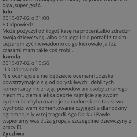
ojca ,super gość.
lolo
2019-07-02 o 21:00
6
Odpowiedz
Może pożyczył od kogoś kasę na procent,albo zdradził
swoją dziewczynę, albo ona jego i nie potrafił z takim
ciężarem żyć niewiadomo co go kierowało ja też
czasami mam takie coś zrobi .
kamila
2019-07-02 o 19:56
-13
Odpowiedz
Nie oceniajcie a nie będziecie oceniani ludziska
powstrzymajcie się od opryskliwych i debilnych
komentarzy nie znając powodów ani osoby zmarłego
niech mu ziemia lekka bedzie zajmijcie się swoim
życiem bo chyba macie je za nudne skoro tak łatwo
wychodzi wam komentowanie czyjegoś a dla rodziny
ogromnej siły w tej tragedii Ago Darku i Pawle
wspieramy was dużą grupą a szczególnie dziewczyny z
pracy EL
Życzliwa