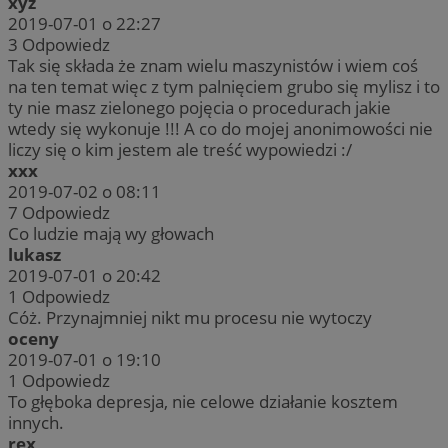
xyz
2019-07-01 o 22:27
3
Odpowiedz
Tak się składa że znam wielu maszynistów i wiem coś
na ten temat więc z tym palnięciem grubo się mylisz i to
ty nie masz zielonego pojęcia o procedurach jakie
wtedy się wykonuje !!! A co do mojej anonimowości nie
liczy się o kim jestem ale treść wypowiedzi :/
xxx
2019-07-02 o 08:11
7
Odpowiedz
Co ludzie mają wy głowach
lukasz
2019-07-01 o 20:42
1
Odpowiedz
Cóż. Przynajmniej nikt mu procesu nie wytoczy
oceny
2019-07-01 o 19:10
1
Odpowiedz
To głęboka depresja, nie celowe działanie kosztem
innych.
rex