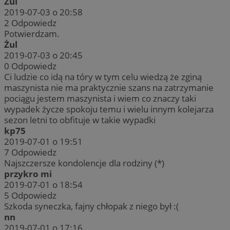
Żul
2019-07-03 o 20:58
2
Odpowiedz
Potwierdzam.
Żul
2019-07-03 o 20:45
0
Odpowiedz
Ci ludzie co idą na tóry w tym celu wiedzą że zginą
maszynista nie ma praktycznie szans na zatrzymanie
pociągu jestem maszynista i wiem co znaczy taki
wypadek życze spokoju temu i wielu innym kolejarza
sezon letni to obfituje w takie wypadki
kp75
2019-07-01 o 19:51
7
Odpowiedz
Najszczersze kondolencje dla rodziny (*)
przykro mi
2019-07-01 o 18:54
5
Odpowiedz
Szkoda syneczka, fajny chłopak z niego był :(
nn
2019-07-01 o 17:16