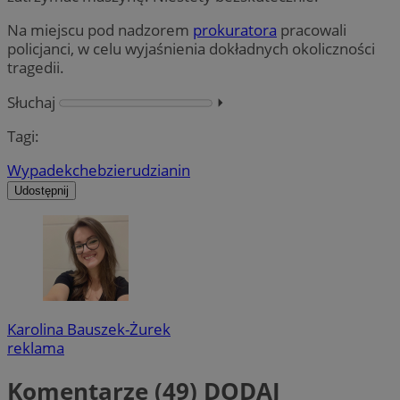
Na miejscu pod nadzorem
prokuratora
pracowali
policjanci, w celu wyjaśnienia dokładnych okoliczności
tragedii.
Słuchaj
⏵︎
Tagi:
Wypadek
chebzie
rudzianin
Udostępnij
Karolina Bauszek-Żurek
reklama
Komentarze (49)
DODAJ