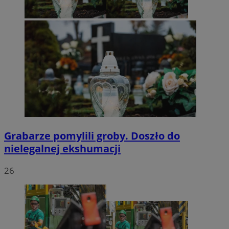
Grabarze pomylili groby. Doszło do
nielegalnej ekshumacji
26