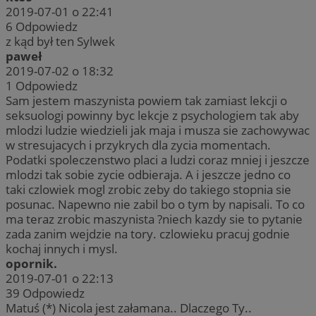
2019-07-01 o 22:41
6
Odpowiedz
z kąd był ten Sylwek
paweł
2019-07-02 o 18:32
1
Odpowiedz
Sam jestem maszynista powiem tak zamiast lekcji o
seksuologi powinny byc lekcje z psychologiem tak aby
mlodzi ludzie wiedzieli jak maja i musza sie zachowywac
w stresujacych i przykrych dla zycia momentach.
Podatki spoleczenstwo placi a ludzi coraz mniej i jeszcze
mlodzi tak sobie zycie odbieraja. A i jeszcze jedno co
taki czlowiek mogl zrobic zeby do takiego stopnia sie
posunac. Napewno nie zabil bo o tym by napisali. To co
ma teraz zrobic maszynista ?niech kazdy sie to pytanie
zada zanim wejdzie na tory. czlowieku pracuj godnie
kochaj innych i mysl.
opornik.
2019-07-01 o 22:13
39
Odpowiedz
Matuś (*) Nicola jest załamana.. Dlaczego Ty..