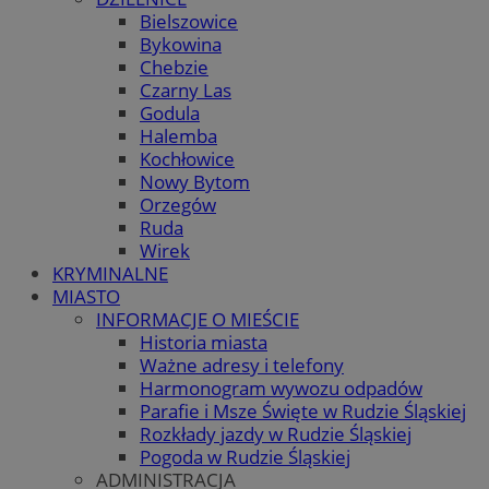
Bielszowice
Bykowina
Chebzie
Czarny Las
Godula
Halemba
Kochłowice
Nowy Bytom
Orzegów
Ruda
Wirek
KRYMINALNE
MIASTO
INFORMACJE O MIEŚCIE
Historia miasta
Ważne adresy i telefony
Harmonogram wywozu odpadów
Parafie i Msze Święte w Rudzie Śląskiej
Rozkłady jazdy w Rudzie Śląskiej
Pogoda w Rudzie Śląskiej
ADMINISTRACJA