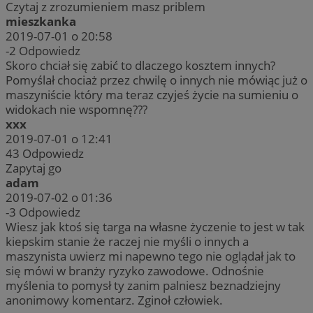
Czytaj z zrozumieniem masz priblem
mieszkanka
2019-07-01 o 20:58
-2
Odpowiedz
Skoro chciał się zabić to dlaczego kosztem innych?
Pomyślał chociaż przez chwilę o innych nie mówiąc już o
maszyniście który ma teraz czyjeś życie na sumieniu o
widokach nie wspomnę???
xxx
2019-07-01 o 12:41
43
Odpowiedz
Zapytaj go
adam
2019-07-02 o 01:36
-3
Odpowiedz
Wiesz jak ktoś się targa na własne życzenie to jest w tak
kiepskim stanie że raczej nie myśli o innych a
maszynista uwierz mi napewno tego nie oglądał jak to
się mówi w branży ryzyko zawodowe. Odnośnie
myślenia to pomysł ty zanim palniesz beznadziejny
anonimowy komentarz. Zginoł człowiek.