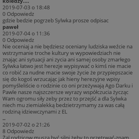
koledzy....
2019-07-03 o 18:48
0
Odpowiedz
gdzie bedzie pogrzeb Sylwka prosze odpisac
paweł
2019-07-04 o 11:36
0
Odpowiedz
Nie oceniaj a nie będziesz oceniany ludziska weźcie na
wstrzymanie troche kultury w wypowiedziach nie
znając ani sytuacji ani zycia ani samej osoby zmarłego
Sylwka łatwo jest herezje wypisywać o kimś nie macie
co robić za nudne macie swoje życie że przypiepszacie
się do kogoś wrzucając jak hieny herezyjne wpisy
pomyśleliście o rodzinie co oni przeżywają Ago Darku i
Pawle nasze najszczersze wyrazy współczucia życząc
Wam ogromu siły zeby przez to przejść a dla Sylwka
niech mu ziemialekką bedzietrzymamy za was całą
rodziną idziewczynami z EL
..
2019-07-02 o 21:26
8
Odpowiedz
Żal rodzicow muszą być silni żeby to przetrwać-znam