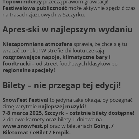
Topowi riderzy
przeczą prawom grawitacji!
Festiwalowa publiczność
może aktywnie spędzić czas
na trasach zjazdowych w Szczyrku.
Apres-ski w najlepszym wydaniu
Niezapomniana atmosfera
sprawia, że chce się tu
wracać co roku! W strefie chilloutu czekają
rozgrzewające napoje, klimatyczne bary i
foodtrucki
– od street food’owych klasyków po
regionalne specjały!
Bilety – nie przegap tej edycji!
SnowFest Festival
to jedyna taka okazja, by pożegnać
zimę w rytmie
najlepszej muzyki!
7-8 marca 2025, Szczyrk – ostatnie bilety dostępne!
2-dniowe karnety oraz bilety 1-dniowe na
www.snowfest.pl
oraz w bileteriach
Going. /
Biletomat / eBilet / Empik.