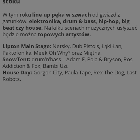
stoku
W tym roku
line-up pęka w szwach
od gwiazd z
gatunków:
elektronika, drum & bass, hip-hop, big
beat czy house.
Na kilku scenach muzycznych usłyszeć
będzie można
topowych artystów.
Lipton Main Stage:
Netsky, Dub Pistols, Łąki Łan,
Paktofonika, Meek Oh Why? oraz Miętha.
SnowTent:
drum’n’bass – Adam F, Pola & Bryson, Ros
Addiction & Fox, Bambi Uzi.
House Day:
Gorgon City, Paula Tape, Rex The Dog, Last
Robots.