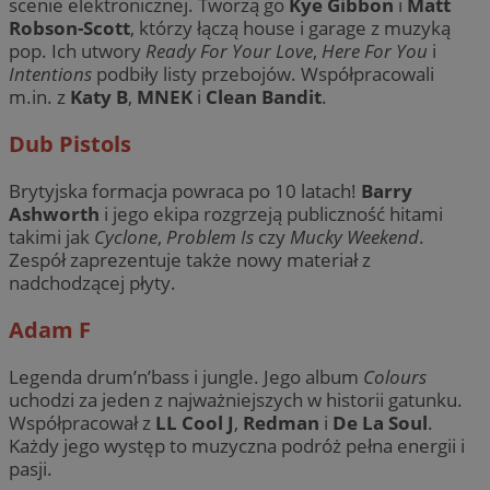
scenie elektronicznej. Tworzą go
Kye Gibbon
i
Matt
Robson-Scott
, którzy łączą house i garage z muzyką
pop. Ich utwory
Ready For Your Love
,
Here For You
i
Intentions
podbiły listy przebojów. Współpracowali
m.in. z
Katy B
,
MNEK
i
Clean Bandit
.
Dub Pistols
Brytyjska formacja powraca po 10 latach!
Barry
Ashworth
i jego ekipa rozgrzeją publiczność hitami
takimi jak
Cyclone
,
Problem Is
czy
Mucky Weekend
.
Zespół zaprezentuje także nowy materiał z
nadchodzącej płyty.
Adam F
Legenda drum’n’bass i jungle. Jego album
Colours
uchodzi za jeden z najważniejszych w historii gatunku.
Współpracował z
LL Cool J
,
Redman
i
De La Soul
.
Każdy jego występ to muzyczna podróż pełna energii i
pasji.