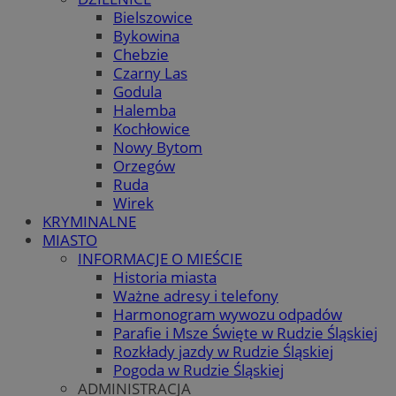
Bielszowice
Bykowina
Chebzie
Czarny Las
Godula
Halemba
Kochłowice
Nowy Bytom
Orzegów
Ruda
Wirek
KRYMINALNE
MIASTO
INFORMACJE O MIEŚCIE
Historia miasta
Ważne adresy i telefony
Harmonogram wywozu odpadów
Parafie i Msze Święte w Rudzie Śląskiej
Rozkłady jazdy w Rudzie Śląskiej
Pogoda w Rudzie Śląskiej
ADMINISTRACJA