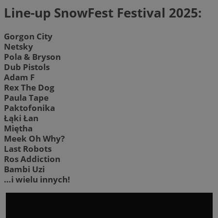
Line-up SnowFest Festival 2025:
Gorgon City
Netsky
Pola & Bryson
Dub Pistols
Adam F
Rex The Dog
Paula Tape
Paktofonika
Łąki Łan
Miętha
Meek Oh Why?
Last Robots
Ros Addiction
Bambi Uzi
…i wielu innych!