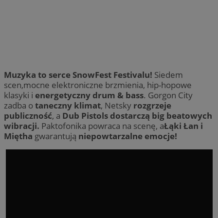
Muzyka to serce SnowFest Festivalu!
Siedem
scen,mocne elektroniczne brzmienia, hip-hopowe
klasyki i
energetyczny drum & bass
. Gorgon City
zadba o
taneczny klimat
, Netsky
rozgrzeje
publiczność
, a
Dub Pistols dostarczą big beatowych
wibracji.
Paktofonika powraca na scenę, a
Łąki Łan i
Miętha
gwarantują
niepowtarzalne emocje!