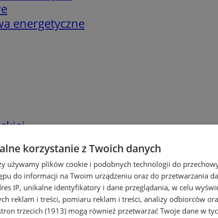
we
twa energetyczne
skiej
lne korzystanie z Twoich danych
rzy używamy plików cookie i podobnych technologii do przechow
ępu do informacji na Twoim urządzeniu oraz do przetwarzania 
dres IP, unikalne identyfikatory i dane przeglądania, w celu wyświ
h reklam i treści, pomiaru reklam i treści, analizy odbiorców or
tron trzecich (1913)
mogą również przetwarzać Twoje dane w tych