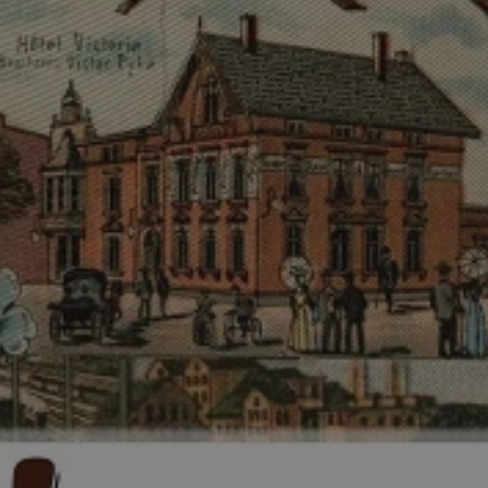
tyfikator sesji.
tyfikator sesji.
tyfikator sesji.
 celów
a, zapewniając, że
i, a ich dane są
przez witrynę
sług.
iania ludzi i botów.
ernetowej, ponieważ
aportów na temat
towej.
iania ludzi i botów.
ernetowej, ponieważ
aportów na temat
towej.
o przechowywania
watności dla ich
dane dotyczące
olityki i
ając, że ich
e w przyszłych
zez usługę Cookie-