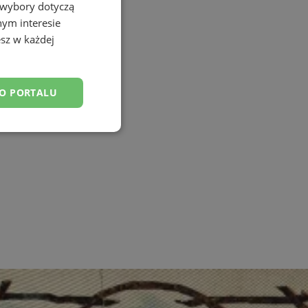
 wybory dotyczą
nym interesie
sz w każdej
DO PORTALU
esklasyfikowane
ane
owanie użytkownika i
j.