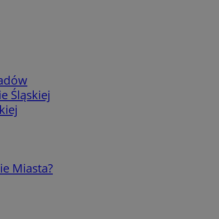
adów
e Śląskiej
kiej
ie Miasta?