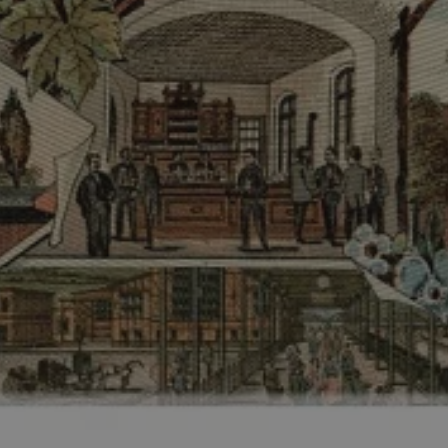
rudaslaska.com.pl
1 rok
Ten plik cookie przechowuje iden
rudaslaska.com.pl
1 rok
Ten plik cookie przechowuje iden
rudaslaska.com.pl
1 rok
Ten plik cookie przechowuje iden
.tiktok.com
1 tydzień 3 dni
Ten plik cookie jest używany do
uwierzytelniania i bezpieczeństw
użytkownicy pozostają zalogowan
zabezpieczone, jak poruszać się 
internetową lub interakcji z jej u
30 minut
Ten plik cookie służy do rozróżn
Cloudflare Inc.
Jest to korzystne dla strony int
.x.com
umożliwia tworzenie ważnych r
korzystania z jej witryny interne
29 minut 59
Ten plik cookie służy do rozróżn
Cloudflare Inc.
sekund
Jest to korzystne dla strony int
.twitter.com
umożliwia tworzenie ważnych r
korzystania z jej witryny interne
Polityce prywatności Google
METADATA
5 miesięcy 4
Ten plik cookie jest używany d
YouTube
tygodnie
zgody użytkownika i wyboru pry
.youtube.com
interakcji z witryną. Rejestruje 
zgody odwiedzającego na różne p
ustawienia prywatności, zapewni
preferencje zostaną uhonorowan
sesjach.
nt
4 tygodnie 2 dni
Ten plik cookie jest używany pr
CookieScript