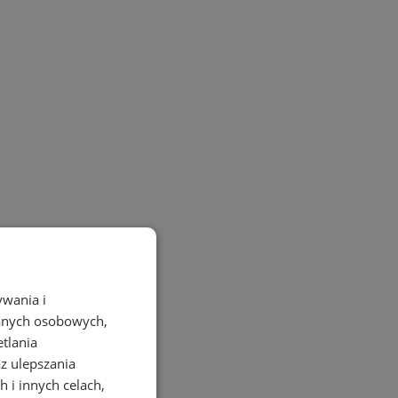
ywania i
danych osobowych,
etlania
az ulepszania
 i innych celach,