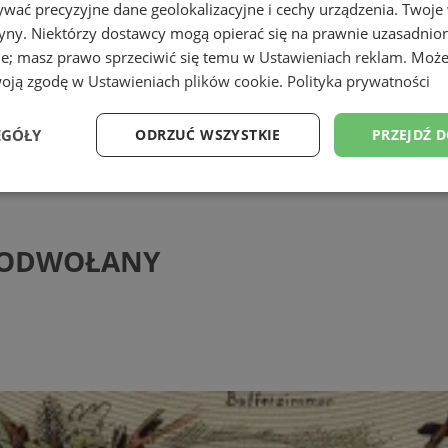
wać precyzyjne dane geolokalizacyjne i cechy urządzenia. Twoje
tryny. Niektórzy dostawcy mogą opierać się na prawnie uzasadnio
ie; masz prawo sprzeciwić się temu w
Ustawieniach reklam
. Może
woją zgodę w
Ustawieniach plików cookie
.
Polityka prywatności
EGÓŁY
ODRZUĆ WSZYSTKIE
PRZEJDŹ 
DWOŁANY
Wydajność
Targetowanie
Funkcjonalność
Ni
On ODWOŁANY
ezbędne
Wydajność
Targetowanie
Funkcjonalność
Niesklasyfikow
ie umożliwiają korzystanie z podstawowych funkcji strony internetowej, takich jak log
Bez niezbędnych plików cookie nie można prawidłowo korzystać ze strony internetowe
Provider
/
Okres
Opis
Domena
przechowywania