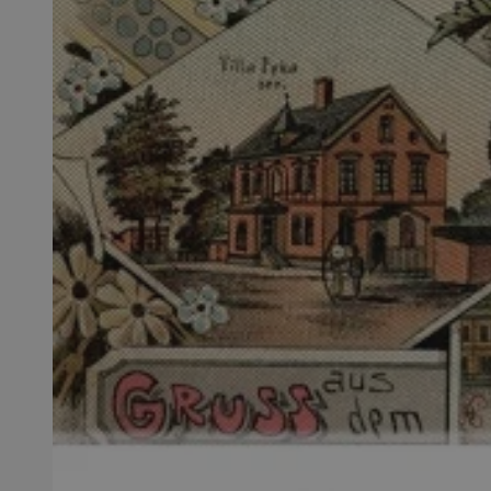
SessID
QeSessID
MvSessID
msToken
__cf_bm
__cf_bm
VISITOR_PRIVACY_
CookieScriptConse