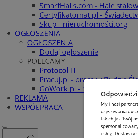
SmartHalls.com - Hale stalo
Certyfikatomat.pl - Świadec
Skup - nieruchomości.org
OGŁOSZENIA
OGŁOSZENIA
Dodaj ogłoszenie
POLECAMY
Protocol IT
Pracuj.pl - praca w Rudzie Ślą
GoWork.pl - oferty pracy
Odpowiedzia
REKLAMA
My i nasi partne
WSPÓŁPRACA
uzyskiwania dost
takich jak Twój a
spersonalizowanyc
usług.
Dostawcy s