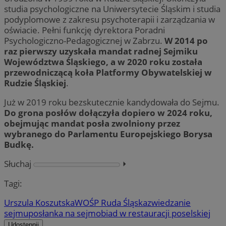
studia psychologiczne na Uniwersytecie Śląskim i studia
podyplomowe z zakresu psychoterapii i zarządzania w
oświacie. Pełni funkcję dyrektora Poradni
Psychologiczno-Pedagogicznej w Zabrzu.
W 2014 po
raz pierwszy uzyskała mandat radnej Sejmiku
Województwa Śląskiego, a w 2020 roku została
przewodniczącą koła Platformy Obywatelskiej w
Rudzie Śląskiej
.
Już w 2019 roku bezskutecznie kandydowała do Sejmu.
Do grona posłów dołączyła dopiero w 2024 roku,
obejmując mandat posła zwolniony przez
wybranego do Parlamentu Europejskiego Borysa
Budkę.
Słuchaj
⏵︎
Tagi:
Urszula Koszutska
WOŚP Ruda Śląska
zwiedzanie
sejmu
posłanka na sejm
obiad w restauracji poselskiej
Udostępnij