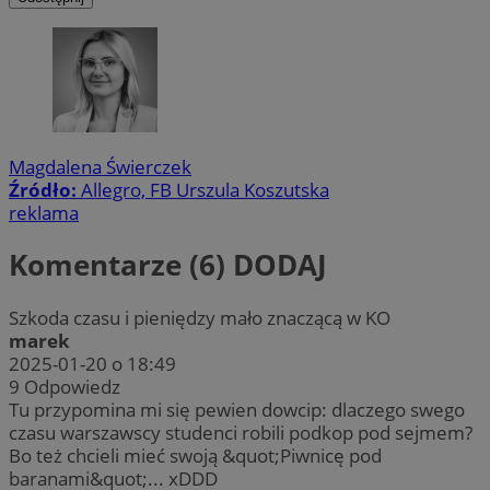
Magdalena Świerczek
Źródło:
Allegro, FB Urszula Koszutska
reklama
Komentarze (6)
DODAJ
Szkoda czasu i pieniędzy mało znaczącą w KO
marek
2025-01-20 o 18:49
9
Odpowiedz
Tu przypomina mi się pewien dowcip: dlaczego swego
czasu warszawscy studenci robili podkop pod sejmem?
Bo też chcieli mieć swoją &quot;Piwnicę pod
baranami&quot;... xDDD