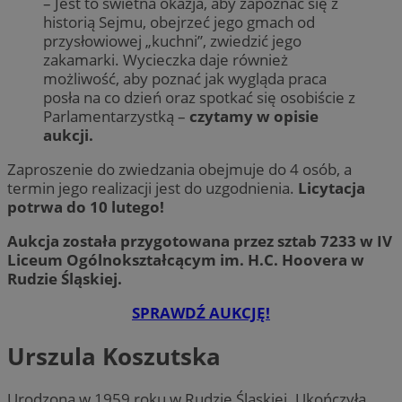
– Jest to świetna okazja, aby zapoznać się z
historią Sejmu, obejrzeć jego gmach od
przysłowiowej „kuchni”, zwiedzić jego
zakamarki. Wycieczka daje również
możliwość, aby poznać jak wygląda praca
posła na co dzień oraz spotkać się osobiście z
Parlamentarzystką –
czytamy w opisie
aukcji.
Zaproszenie do zwiedzania obejmuje do 4 osób, a
termin jego realizacji jest do uzgodnienia.
Licytacja
potrwa do 10 lutego!
Aukcja została przygotowana przez sztab 7233 w IV
Liceum Ogólnokształcącym im. H.C. Hoovera w
Rudzie Śląskiej.
SPRAWDŹ AUKCJĘ!
Urszula Koszutska
Urodzona w 1959 roku w Rudzie Śląskiej. Ukończyła