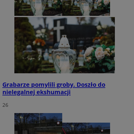
Grabarze pomylili groby. Doszło do
nielegalnej ekshumacji
26