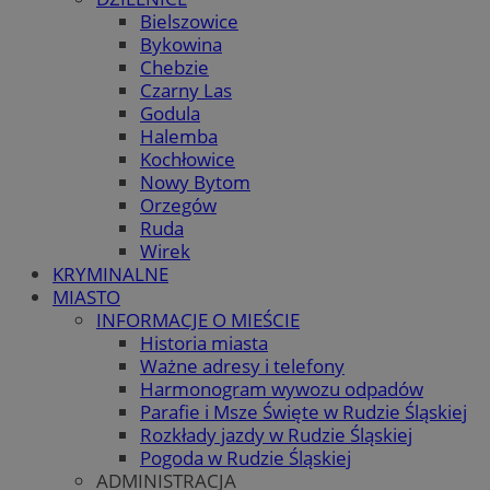
Bielszowice
Bykowina
Chebzie
Czarny Las
Godula
Halemba
Kochłowice
Nowy Bytom
Orzegów
Ruda
Wirek
KRYMINALNE
MIASTO
INFORMACJE O MIEŚCIE
Historia miasta
Ważne adresy i telefony
Harmonogram wywozu odpadów
Parafie i Msze Święte w Rudzie Śląskiej
Rozkłady jazdy w Rudzie Śląskiej
Pogoda w Rudzie Śląskiej
ADMINISTRACJA