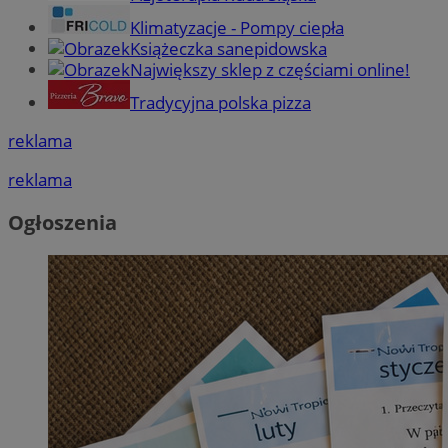
Klimatyzacje - Pompy ciepła
Książeczka sanepidowska
Największy sklep z częściami online!
Tradycyjna polska pizza
reklama
reklama
Ogłoszenia