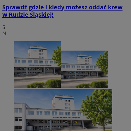
Sprawdź gdzie i kiedy możesz oddać krew
w Rudzie Śląskiej!
5
N