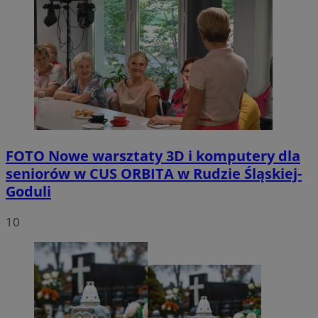
FOTO
Nowe warsztaty 3D i komputery dla
seniorów w CUS ORBITA w Rudzie Śląskiej-
Goduli
10