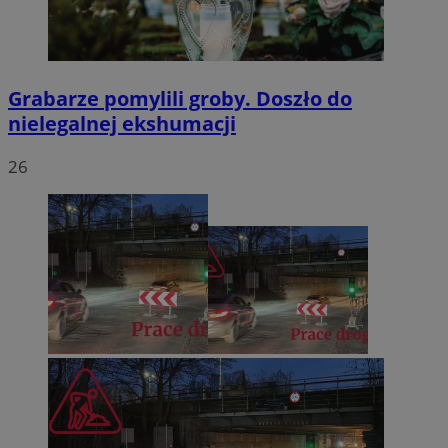
Grabarze pomylili groby. Doszło do
nielegalnej ekshumacji
26