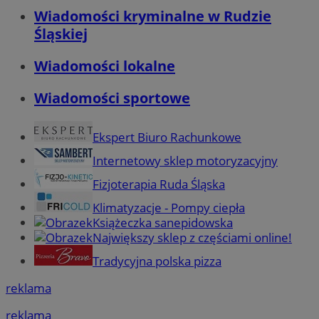
Wiadomości kryminalne w Rudzie
Śląskiej
Wiadomości lokalne
Wiadomości sportowe
Ekspert Biuro Rachunkowe
Internetowy sklep motoryzacyjny
Fizjoterapia Ruda Śląska
Klimatyzacje - Pompy ciepła
Książeczka sanepidowska
Największy sklep z częściami online!
Tradycyjna polska pizza
reklama
reklama