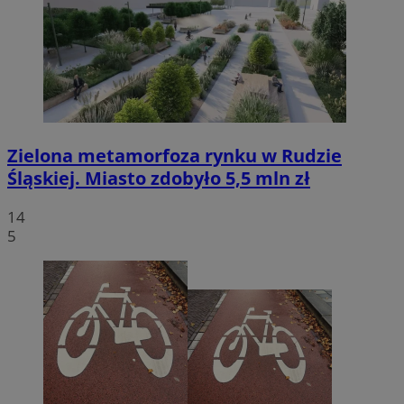
Zielona metamorfoza rynku w Rudzie
Śląskiej. Miasto zdobyło 5,5 mln zł
14
5