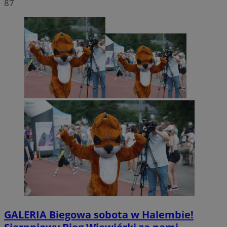
87
GALERIA
Biegowa sobota w Halembie!