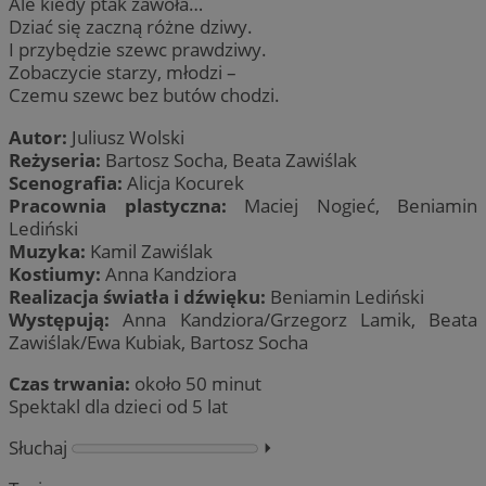
Ale kiedy ptak zawoła…
Dziać się zaczną różne dziwy.
I przybędzie szewc prawdziwy.
Zobaczycie starzy, młodzi –
Czemu szewc bez butów chodzi.
Autor:
Juliusz Wolski
Reżyseria:
Bartosz Socha, Beata Zawiślak
Scenografia:
Alicja Kocurek
Pracownia plastyczna:
Maciej Nogieć, Beniamin
Lediński
Muzyka:
Kamil Zawiślak
Kostiumy:
Anna Kandziora
Realizacja światła i dźwięku:
Beniamin Lediński
Występują:
Anna Kandziora/Grzegorz Lamik, Beata
Zawiślak/Ewa Kubiak, Bartosz Socha
Czas trwania:
około 50 minut
Spektakl dla dzieci od 5 lat
Słuchaj
⏵︎