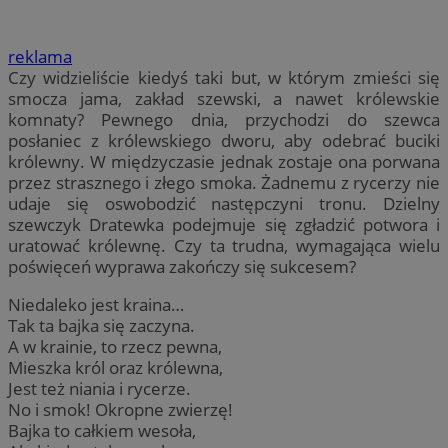
reklama
Czy widzieliście kiedyś taki but, w którym zmieści się
smocza jama, zakład szewski, a nawet królewskie
komnaty? Pewnego dnia, przychodzi do szewca
posłaniec z królewskiego dworu, aby odebrać buciki
królewny. W międzyczasie jednak zostaje ona porwana
przez strasznego i złego smoka. Żadnemu z rycerzy nie
udaje się oswobodzić następczyni tronu. Dzielny
szewczyk Dratewka podejmuje się zgładzić potwora i
uratować królewnę. Czy ta trudna, wymagająca wielu
poświęceń wyprawa zakończy się sukcesem?
Niedaleko jest kraina…
Tak ta bajka się zaczyna.
A w krainie, to rzecz pewna,
Mieszka król oraz królewna,
Jest też niania i rycerze.
No i smok! Okropne zwierzę!
Bajka to całkiem wesoła,