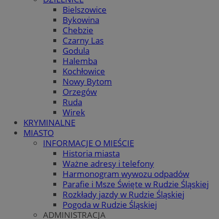
Bielszowice
Bykowina
Chebzie
Czarny Las
Godula
Halemba
Kochłowice
Nowy Bytom
Orzegów
Ruda
Wirek
KRYMINALNE
MIASTO
INFORMACJE O MIEŚCIE
Historia miasta
Ważne adresy i telefony
Harmonogram wywozu odpadów
Parafie i Msze Święte w Rudzie Śląskiej
Rozkłady jazdy w Rudzie Śląskiej
Pogoda w Rudzie Śląskiej
ADMINISTRACJA