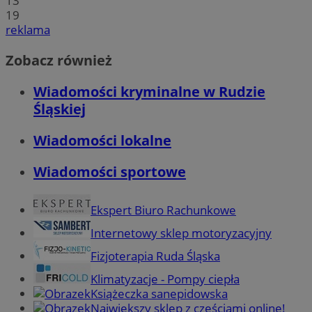
13
19
reklama
Zobacz również
Wiadomości kryminalne w Rudzie
Śląskiej
Wiadomości lokalne
Wiadomości sportowe
Ekspert Biuro Rachunkowe
Internetowy sklep motoryzacyjny
Fizjoterapia Ruda Śląska
Klimatyzacje - Pompy ciepła
Książeczka sanepidowska
Największy sklep z częściami online!