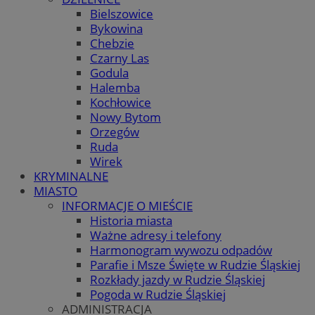
Bielszowice
Bykowina
Chebzie
Czarny Las
Godula
Halemba
Kochłowice
Nowy Bytom
Orzegów
Ruda
Wirek
KRYMINALNE
MIASTO
INFORMACJE O MIEŚCIE
Historia miasta
Ważne adresy i telefony
Harmonogram wywozu odpadów
Parafie i Msze Święte w Rudzie Śląskiej
Rozkłady jazdy w Rudzie Śląskiej
Pogoda w Rudzie Śląskiej
ADMINISTRACJA