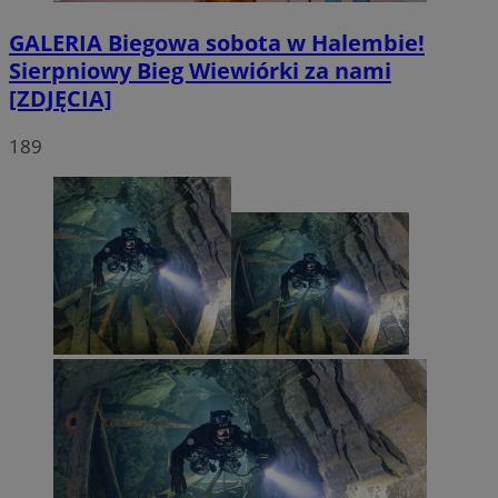
GALERIA
Biegowa sobota w Halembie!
Sierpniowy Bieg Wiewiórki za nami
[ZDJĘCIA]
189