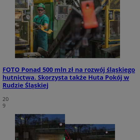
FOTO
Ponad 500 mln zł na rozwój śląskiego
hutnictwa. Skorzysta także Huta Pokój w
Rudzie Śląskiej
20
9