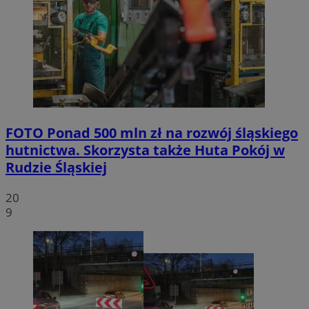
FOTO
Ponad 500 mln zł na rozwój śląskiego
hutnictwa. Skorzysta także Huta Pokój w
Rudzie Śląskiej
20
9