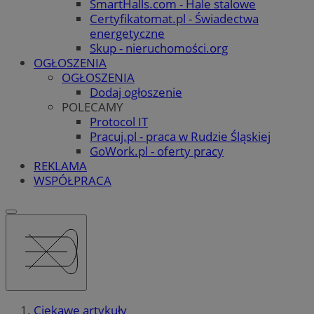
SmartHalls.com - Hale stalowe
Certyfikatomat.pl - Świadectwa
energetyczne
Skup - nieruchomości.org
OGŁOSZENIA
OGŁOSZENIA
Dodaj ogłoszenie
POLECAMY
Protocol IT
Pracuj.pl - praca w Rudzie Śląskiej
GoWork.pl - oferty pracy
REKLAMA
WSPÓŁPRACA
Ciekawe artykuły