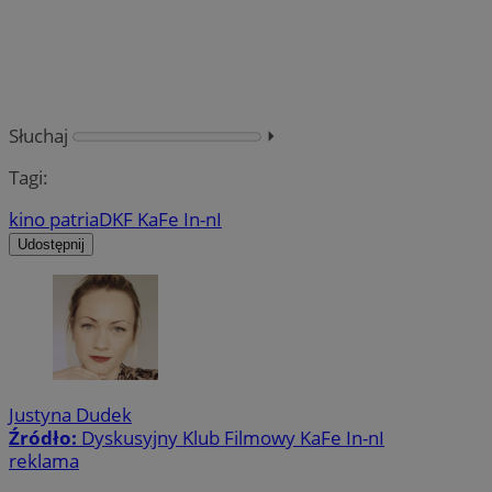
Słuchaj
⏵︎
Tagi:
kino patria
DKF KaFe In-nI
Udostępnij
Justyna Dudek
Źródło:
Dyskusyjny Klub Filmowy KaFe In-nI
reklama