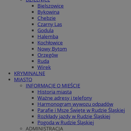
Bielszowice
Bykowina
Chebzie
Czarny Las
Godula
Halemba
Kochłowice
Nowy Bytom
Orzegów
Ruda
Wirek
KRYMINALNE
MIASTO
INFORMACJE O MIEŚCIE
Historia miasta
Ważne adresy i telefony
Harmonogram wywozu odpadów
Parafie i Msze Święte w Rudzie Śląskiej
Rozkłady jazdy w Rudzie Śląskiej
Pogoda w Rudzie Śląskiej
ADMINISTRACJA