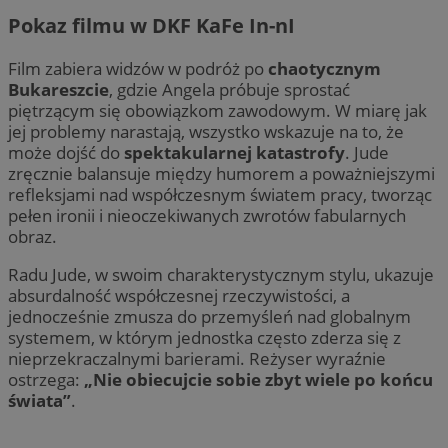
Pokaz filmu w DKF KaFe In-nI
Film zabiera widzów w podróż po
chaotycznym
Bukareszcie
, gdzie Angela próbuje sprostać
piętrzącym się obowiązkom zawodowym. W miarę jak
jej problemy narastają, wszystko wskazuje na to, że
może dojść do
spektakularnej katastrofy
. Jude
zręcznie balansuje między humorem a poważniejszymi
refleksjami nad współczesnym światem pracy, tworząc
pełen ironii i nieoczekiwanych zwrotów fabularnych
obraz.
Radu Jude, w swoim charakterystycznym stylu, ukazuje
absurdalność współczesnej rzeczywistości, a
jednocześnie zmusza do przemyśleń nad globalnym
systemem, w którym jednostka często zderza się z
nieprzekraczalnymi barierami. Reżyser wyraźnie
ostrzega:
„Nie obiecujcie sobie zbyt wiele po końcu
świata”
.