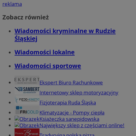
reklama
Zobacz również
Wiadomości kryminalne w Rudzie
Śląskiej
Wiadomości lokalne
Wiadomości sportowe
Ekspert Biuro Rachunkowe
Internetowy sklep motoryzacyjny
Fizjoterapia Ruda Śląska
Klimatyzacje - Pompy ciepła
Książeczka sanepidowska
Największy sklep z częściami online!
Tradycyjna polska pizza