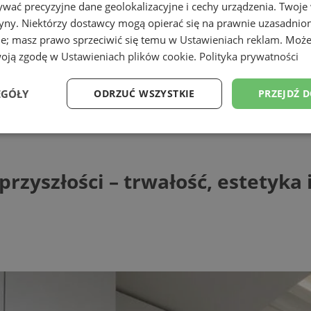
wać precyzyjne dane geolokalizacyjne i cechy urządzenia. Twoje
tryny. Niektórzy dostawcy mogą opierać się na prawnie uzasadnio
ie; masz prawo sprzeciwić się temu w
Ustawieniach reklam
. Może
woją zgodę w
Ustawieniach plików cookie
.
Polityka prywatności
EGÓŁY
ODRZUĆ WSZYSTKIE
PRZEJDŹ 
złości – trwałość, estetyka i odporność w
Wydajność
Targetowanie
Funkcjonalność
Ni
rzyszłości – trwałość, estetyka
ezbędne
Wydajność
Targetowanie
Funkcjonalność
Niesklasyfikow
ie umożliwiają korzystanie z podstawowych funkcji strony internetowej, takich jak log
Bez niezbędnych plików cookie nie można prawidłowo korzystać ze strony internetowe
Provider
/
Okres
Opis
Domena
przechowywania