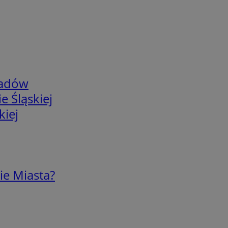
adów
e Śląskiej
kiej
ie Miasta?