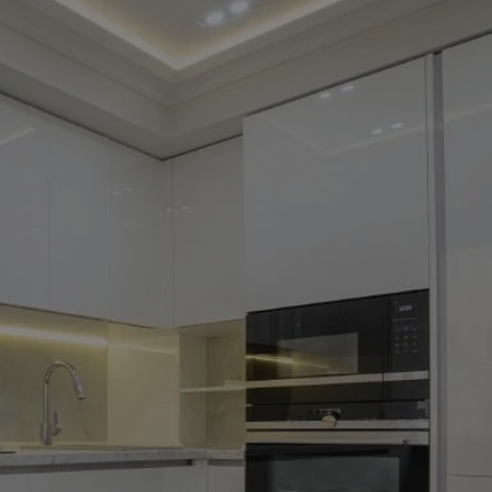
tyfikator sesji.
tyfikator sesji.
tyfikator sesji.
zez usługę Cookie-
eferencji
a pliki cookie. Jest
Cookie-Script.com
o przechowywania
watności dla ich
dane dotyczące
olityki i
ając, że ich
e w przyszłych
 celów
a, zapewniając, że
i, a ich dane są
przez witrynę
sług.