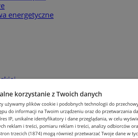
we
twa energetyczne
skiej
lne korzystanie z Twoich danych
rzy używamy plików cookie i podobnych technologii do przechow
ępu do informacji na Twoim urządzeniu oraz do przetwarzania 
dres IP, unikalne identyfikatory i dane przeglądania, w celu wyświ
h reklam i treści, pomiaru reklam i treści, analizy odbiorców or
tron trzecich (1874)
mogą również przetwarzać Twoje dane w tych