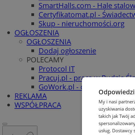
SmartHalls.com - Hale stalo
Certyfikatomat.pl - Świadec
Skup - nieruchomości.org
OGŁOSZENIA
OGŁOSZENIA
Dodaj ogłoszenie
POLECAMY
Protocol IT
Pracuj.pl - praca w Rudzie Ślą
GoWork.pl - oferty pracy
Odpowiedzia
REKLAMA
My i nasi partne
WSPÓŁPRACA
uzyskiwania dost
takich jak Twój a
spersonalizowanyc
usług.
Dostawcy s