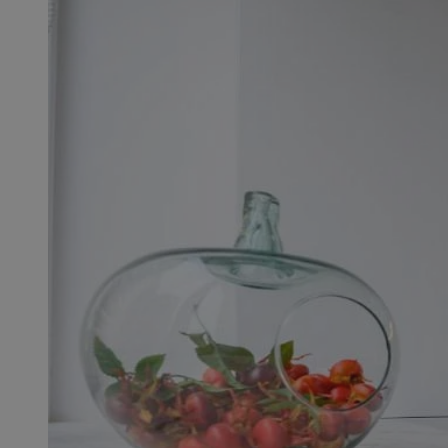
SessID
QeSessID
MvSessID
CookieScriptConse
VISITOR_PRIVACY_
msToken
Provider
Nazwa
Domena
Nazwa