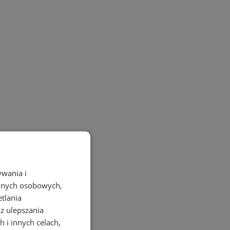
ywania i
danych osobowych,
etlania
az ulepszania
 i innych celach,