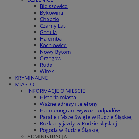
Bielszowice
Bykowina
Chebzie
Czarny Las
Godula
Halemba
Kochłowice
Nowy Bytom
Orzegów
Ruda
Wirek
KRYMINALNE
MIASTO
INFORMACJE O MIEŚCIE
Historia miasta
Ważne adresy i telefony
Harmonogram wywozu odpadów
Parafie i Msze Święte w Rudzie Śląskiej
Rozkłady jazdy w Rudzie Śląskiej
Pogoda w Rudzie Śląskiej
ADMINISTRACJA