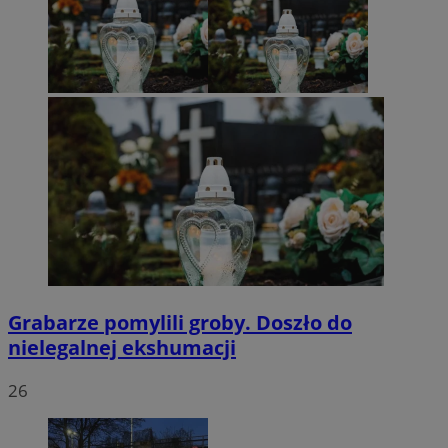
Grabarze pomylili groby. Doszło do
nielegalnej ekshumacji
26