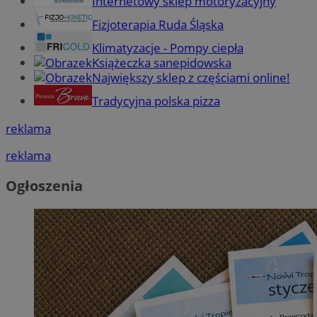
Internetowy sklep motoryzacyjny
Fizjoterapia Ruda Śląska
Klimatyzacje - Pompy ciepła
Książeczka sanepidowska
Największy sklep z częściami online!
Tradycyjna polska pizza
reklama
reklama
Ogłoszenia