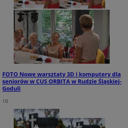
FOTO
Nowe warsztaty 3D i komputery dla
seniorów w CUS ORBITA w Rudzie Śląskiej-
Goduli
10