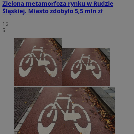
Zielona metamorfoza rynku w Rudzie
Śląskiej. Miasto zdobyło 5,5 mln zł
15
5