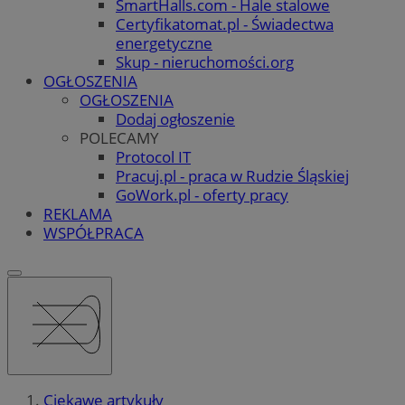
SmartHalls.com - Hale stalowe
Certyfikatomat.pl - Świadectwa
energetyczne
Skup - nieruchomości.org
OGŁOSZENIA
OGŁOSZENIA
Dodaj ogłoszenie
POLECAMY
Protocol IT
Pracuj.pl - praca w Rudzie Śląskiej
GoWork.pl - oferty pracy
REKLAMA
WSPÓŁPRACA
Ciekawe artykuły