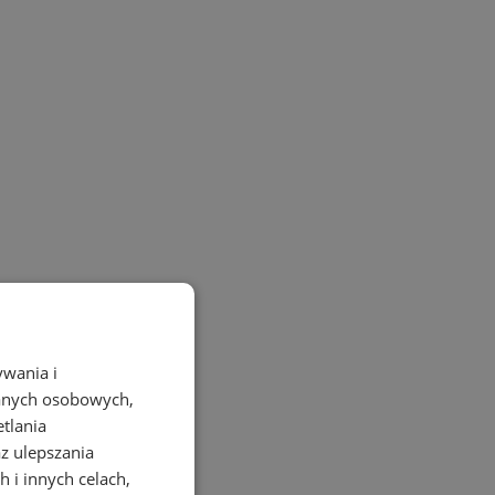
ywania i
danych osobowych,
etlania
az ulepszania
 i innych celach,