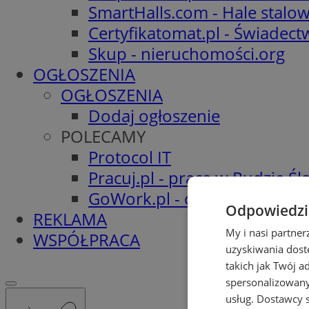
SmartHalls.com - Hale stalo
Certyfikatomat.pl - Świadec
Skup - nieruchomości.org
OGŁOSZENIA
OGŁOSZENIA
Dodaj ogłoszenie
POLECAMY
Protocol IT
Pracuj.pl - praca w Rudzie Ślą
GoWork.pl - oferty pracy
Odpowiedzia
REKLAMA
My i nasi partne
WSPÓŁPRACA
uzyskiwania dost
takich jak Twój a
spersonalizowanyc
usług.
Dostawcy s