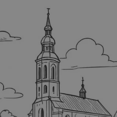
tyfikator sesji.
tyfikator sesji.
tyfikator sesji.
 celów
a, zapewniając, że
i, a ich dane są
przez witrynę
sług.
iania ludzi i botów.
ernetowej, ponieważ
aportów na temat
towej.
iania ludzi i botów.
ernetowej, ponieważ
aportów na temat
towej.
o przechowywania
watności dla ich
dane dotyczące
olityki i
ając, że ich
e w przyszłych
zez usługę Cookie-