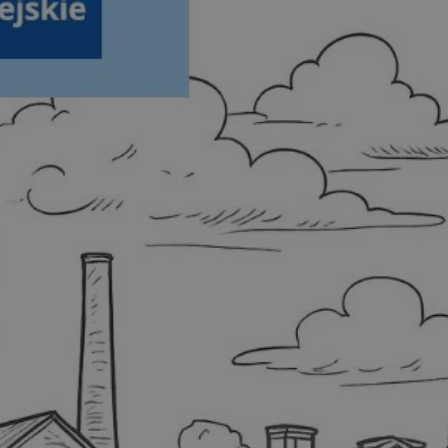
rudaslaska.com.pl
1 rok
Ten plik cookie przechowuje iden
rudaslaska.com.pl
1 rok
Ten plik cookie przechowuje iden
rudaslaska.com.pl
1 rok
Ten plik cookie przechowuje iden
.tiktok.com
1 tydzień 3 dni
Ten plik cookie jest używany do
uwierzytelniania i bezpieczeństw
użytkownicy pozostają zalogowan
zabezpieczone, jak poruszać się 
internetową lub interakcji z jej u
30 minut
Ten plik cookie służy do rozróżn
Cloudflare Inc.
Jest to korzystne dla strony int
.x.com
umożliwia tworzenie ważnych r
korzystania z jej witryny interne
29 minut 59
Ten plik cookie służy do rozróżn
Cloudflare Inc.
sekund
Jest to korzystne dla strony int
.twitter.com
umożliwia tworzenie ważnych r
korzystania z jej witryny interne
Polityce prywatności Google
METADATA
5 miesięcy 4
Ten plik cookie jest używany d
YouTube
tygodnie
zgody użytkownika i wyboru pry
.youtube.com
interakcji z witryną. Rejestruje 
zgody odwiedzającego na różne p
ustawienia prywatności, zapewni
preferencje zostaną uhonorowan
sesjach.
nt
4 tygodnie 2 dni
Ten plik cookie jest używany pr
CookieScript