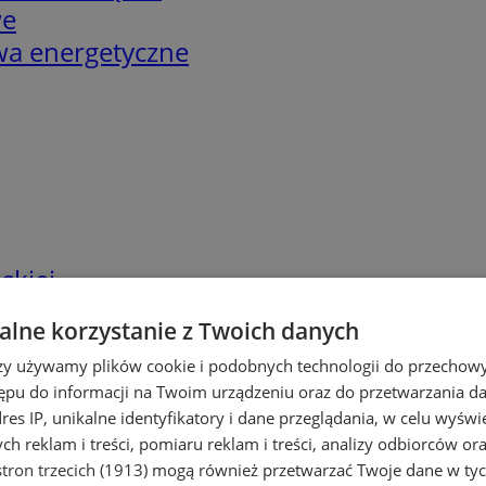
we
twa energetyczne
skiej
lne korzystanie z Twoich danych
rzy używamy plików cookie i podobnych technologii do przechow
ępu do informacji na Twoim urządzeniu oraz do przetwarzania 
dres IP, unikalne identyfikatory i dane przeglądania, w celu wyświ
h reklam i treści, pomiaru reklam i treści, analizy odbiorców or
tron trzecich (1913)
mogą również przetwarzać Twoje dane w tych