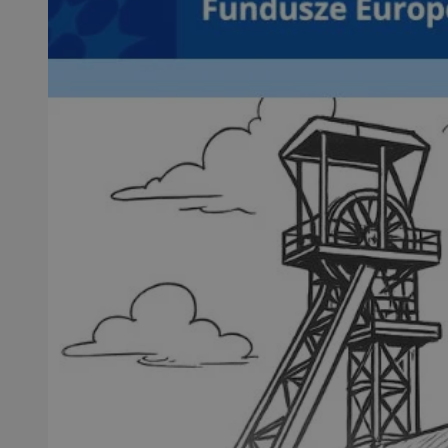
SessID
QeSessID
MvSessID
msToken
__cf_bm
__cf_bm
VISITOR_PRIVACY_
CookieScriptConse