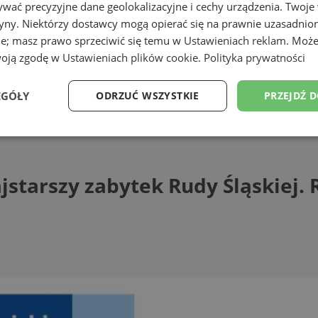
wać precyzyjne dane geolokalizacyjne i cechy urządzenia. Twoje
tryny. Niektórzy dostawcy mogą opierać się na prawnie uzasadnio
ie; masz prawo sprzeciwić się temu w
Ustawieniach reklam
. Może
woją zgodę w
Ustawieniach plików cookie
.
Polityka prywatności
EGÓŁY
ODRZUĆ WSZYSTKIE
PRZEJDŹ 
szy zabytek Rudy Śląskiej. Rusza kolejna 
Wydajność
Targetowanie
Funkcjonalność
Ni
starszy zabytek Rudy Śląskiej. 
ezbędne
Wydajność
Targetowanie
Funkcjonalność
Niesklasyfikow
ie umożliwiają korzystanie z podstawowych funkcji strony internetowej, takich jak log
Bez niezbędnych plików cookie nie można prawidłowo korzystać ze strony internetowe
Provider
/
Okres
Opis
Domena
przechowywania