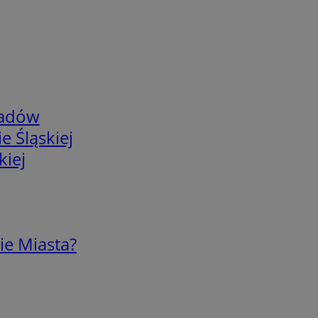
adów
e Śląskiej
kiej
ie Miasta?