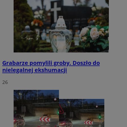
Grabarze pomylili groby. Doszło do
nielegalnej ekshumacji
26