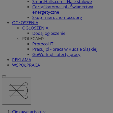
SmartHalls.com - Hale stalowe
Certyfikatomat.pl - Świadectwa
energetyczne
Skup - nieruchomości.org
OGŁOSZENIA
OGŁOSZENIA
Dodaj ogłoszenie
POLECAMY
Protocol IT
Pracuj.pl - praca w Rudzie Śląskiej
GoWork.pl - oferty pracy
REKLAMA
WSPÓŁPRACA
Ciekawe artykuły