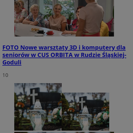
FOTO
Nowe warsztaty 3D i komputery dla
seniorów w CUS ORBITA w Rudzie Śląskiej-
Goduli
10