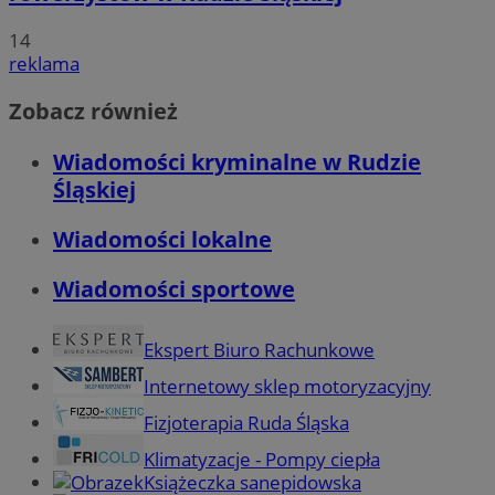
14
reklama
Zobacz również
Wiadomości kryminalne w Rudzie
Śląskiej
Wiadomości lokalne
Wiadomości sportowe
Ekspert Biuro Rachunkowe
Internetowy sklep motoryzacyjny
Fizjoterapia Ruda Śląska
Klimatyzacje - Pompy ciepła
Książeczka sanepidowska