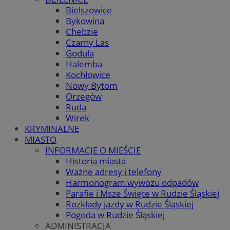
Bielszowice
Bykowina
Chebzie
Czarny Las
Godula
Halemba
Kochłowice
Nowy Bytom
Orzegów
Ruda
Wirek
KRYMINALNE
MIASTO
INFORMACJE O MIEŚCIE
Historia miasta
Ważne adresy i telefony
Harmonogram wywozu odpadów
Parafie i Msze Święte w Rudzie Śląskiej
Rozkłady jazdy w Rudzie Śląskiej
Pogoda w Rudzie Śląskiej
ADMINISTRACJA