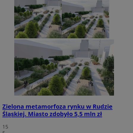
Zielona metamorfoza rynku w Rudzie
Śląskiej. Miasto zdobyło 5,5 mln zł
15
5