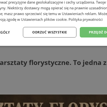
wać precyzyjne dane geolokalizacyjne i cechy urządzenia. Twoje
tryny. Niektórzy dostawcy mogą opierać się na prawnie uzasadnio
ie; masz prawo sprzeciwić się temu w
Ustawieniach reklam
. Może
woją zgodę w
Ustawieniach plików cookie
.
Polityka prywatności
EGÓŁY
ODRZUĆ WSZYSTKIE
PRZEJDŹ 
ty florystyczne. To jedna z atrakcji Indus
Wydajność
Targetowanie
Funkcjonalność
Ni
arsztaty florystyczne. To jedna z
ezbędne
Wydajność
Targetowanie
Funkcjonalność
Niesklasyfikow
ie umożliwiają korzystanie z podstawowych funkcji strony internetowej, takich jak log
Bez niezbędnych plików cookie nie można prawidłowo korzystać ze strony internetowe
Provider
/
Okres
Opis
Domena
przechowywania