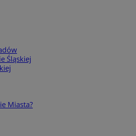
adów
e Śląskiej
kiej
ie Miasta?