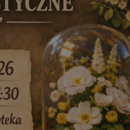
tyfikator sesji.
tyfikator sesji.
tyfikator sesji.
 celów
a, zapewniając, że
i, a ich dane są
przez witrynę
sług.
iania ludzi i botów.
ernetowej, ponieważ
aportów na temat
towej.
iania ludzi i botów.
ernetowej, ponieważ
aportów na temat
towej.
o przechowywania
watności dla ich
dane dotyczące
olityki i
ając, że ich
e w przyszłych
zez usługę Cookie-