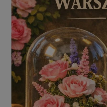
SessID
QeSessID
MvSessID
msToken
__cf_bm
__cf_bm
VISITOR_PRIVACY_
CookieScriptConse