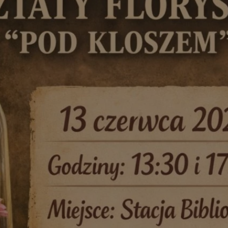
rudaslaska.com.pl
1 rok
Ten plik cookie przechowuje iden
rudaslaska.com.pl
1 rok
Ten plik cookie przechowuje iden
rudaslaska.com.pl
1 rok
Ten plik cookie przechowuje iden
.tiktok.com
1 tydzień 3 dni
Ten plik cookie jest używany do
uwierzytelniania i bezpieczeństw
użytkownicy pozostają zalogowan
zabezpieczone, jak poruszać się 
internetową lub interakcji z jej u
30 minut
Ten plik cookie służy do rozróżn
Cloudflare Inc.
Jest to korzystne dla strony int
.x.com
umożliwia tworzenie ważnych r
korzystania z jej witryny interne
29 minut 59
Ten plik cookie służy do rozróżn
Cloudflare Inc.
sekund
Jest to korzystne dla strony int
.twitter.com
umożliwia tworzenie ważnych r
korzystania z jej witryny interne
Polityce prywatności Google
METADATA
5 miesięcy 4
Ten plik cookie jest używany d
YouTube
tygodnie
zgody użytkownika i wyboru pry
.youtube.com
interakcji z witryną. Rejestruje 
zgody odwiedzającego na różne p
ustawienia prywatności, zapewni
preferencje zostaną uhonorowan
sesjach.
nt
4 tygodnie 2 dni
Ten plik cookie jest używany pr
CookieScript