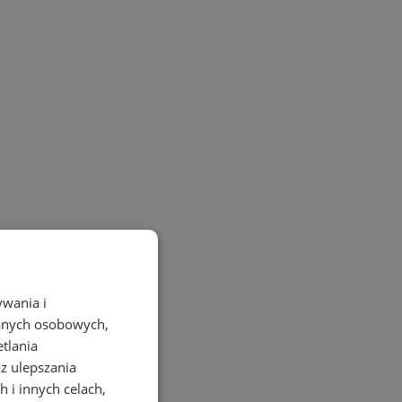
ywania i
danych osobowych,
etlania
az ulepszania
 i innych celach,