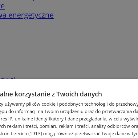
we
twa energetyczne
skiej
lne korzystanie z Twoich danych
rzy używamy plików cookie i podobnych technologii do przechow
ępu do informacji na Twoim urządzeniu oraz do przetwarzania 
dres IP, unikalne identyfikatory i dane przeglądania, w celu wyświ
h reklam i treści, pomiaru reklam i treści, analizy odbiorców or
tron trzecich (1913)
mogą również przetwarzać Twoje dane w tych