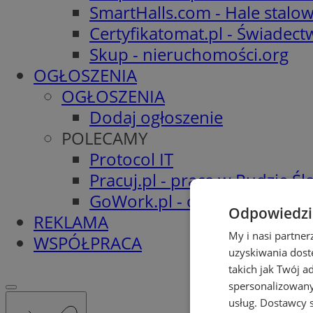
SmartHalls.com - Hale stalo
Certyfikatomat.pl - Świadec
Skup - nieruchomości.org
OGŁOSZENIA
OGŁOSZENIA
Dodaj ogłoszenie
POLECAMY
Protocol IT
Pracuj.pl - praca w Rudzie Ślą
GoWork.pl - oferty pracy
Odpowiedzia
REKLAMA
My i nasi partne
WSPÓŁPRACA
uzyskiwania dost
takich jak Twój a
spersonalizowanyc
usług.
Dostawcy s