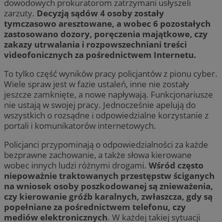
dowodowych prokuratorom zatrzymani usłyszeli
zarzuty.
Decyzją sądów 4 osoby zostały
tymczasowo aresztowane, a wobec 6 pozostałych
zastosowano dozory, poręczenia majątkowe, czy
zakazy utrwalania i rozpowszechniani treści
videofonicznych za pośrednictwem Internetu.
To tylko część wyników pracy policjantów z pionu cyber.
Wiele spraw jest w fazie ustaleń, inne nie zostały
jeszcze zamknięte, a nowe napływają. Funkcjonariusze
nie ustają w swojej pracy. Jednocześnie apelują do
wszystkich o rozsądne i odpowiedzialne korzystanie z
portali i komunikatorów internetowych.
Policjanci przypominają o odpowiedzialności za każde
bezprawne zachowanie, a także słowa kierowane
wobec innych ludzi różnymi drogami.
Wśród często
niepoważnie traktowanych przestępstw ściganych
na wniosek osoby poszkodowanej są znieważenia,
czy kierowanie gróźb karalnych, zwłaszcza, gdy są
popełniane za pośrednictwem telefonu, czy
mediów elektronicznych
. W każdej takiej sytuacji