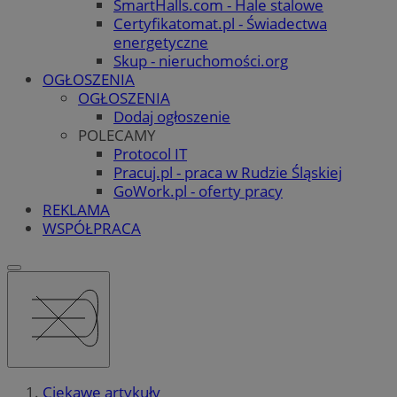
SmartHalls.com - Hale stalowe
Certyfikatomat.pl - Świadectwa
energetyczne
Skup - nieruchomości.org
OGŁOSZENIA
OGŁOSZENIA
Dodaj ogłoszenie
POLECAMY
Protocol IT
Pracuj.pl - praca w Rudzie Śląskiej
GoWork.pl - oferty pracy
REKLAMA
WSPÓŁPRACA
Ciekawe artykuły