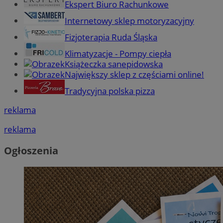
Ekspert Biuro Rachunkowe
Internetowy sklep motoryzacyjny
Fizjoterapia Ruda Śląska
Klimatyzacje - Pompy ciepła
Książeczka sanepidowska
Największy sklep z częściami online!
Tradycyjna polska pizza
reklama
reklama
Ogłoszenia