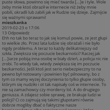
puste słowa, powinno się mieć twarda [...]e i tyle. Wole
żeby mnie ktoś obraził w internecie niż żeby mnie
pobili, okradli lub zabili jak w Rudzie się dzieje. Zajmijcie
się ważnymi sprawami!
mieszkanka
2019-02-23 o 17:06
13
Odpowiedz
Ehh no tak bo teraz to jak się komuś powie, ze jest głupi
to wielkie zło. Przez lata ludzie się obrażali i nie było
nigdy problemu. A teraz to każdy delikatniejszy od
szkła. Zwiększa się poczucie bezkarności? Raczej jak
[...]iarze pobiją inna osobę w biały dzień, a policja nic nie
zrobi. To wtedy tak, wtedy zwiększa się im poczucie
bezkarności. Jeśli ktoś jest serio niebezpieczny to na
pewno był notowany i powinien być pilnowany, bo z
tym co mamy wyzej doczynienia to tylko głupie osoby,
którym się nudziło i ot tak napisały coś w internecie. To
nie są zamachowcy czy mordercy lol. A do drugiego
geniusza. A zdajesz sobie sprawę, ze brakuje ludzi w
policji? Ci co zajmują się takimi głupotami równie
dobrze mogliby dbać o faktyczne nasze