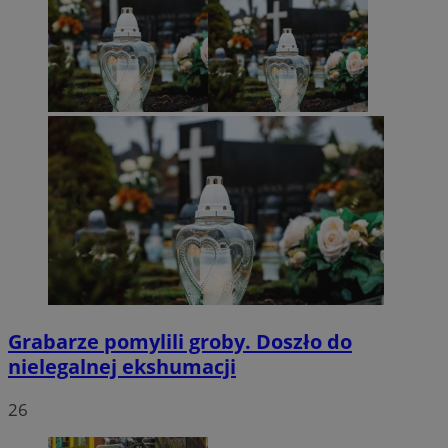
Grabarze pomylili groby. Doszło do
nielegalnej ekshumacji
26