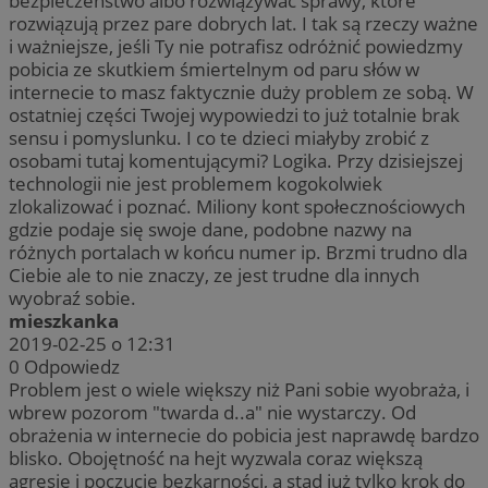
bezpieczeństwo albo rozwiązywać sprawy, które
rozwiązują przez pare dobrych lat. I tak są rzeczy ważne
i ważniejsze, jeśli Ty nie potrafisz odróżnić powiedzmy
pobicia ze skutkiem śmiertelnym od paru słów w
internecie to masz faktycznie duży problem ze sobą. W
ostatniej części Twojej wypowiedzi to już totalnie brak
sensu i pomyslunku. I co te dzieci miałyby zrobić z
osobami tutaj komentującymi? Logika. Przy dzisiejszej
technologii nie jest problemem kogokolwiek
zlokalizować i poznać. Miliony kont społecznościowych
gdzie podaje się swoje dane, podobne nazwy na
różnych portalach w końcu numer ip. Brzmi trudno dla
Ciebie ale to nie znaczy, ze jest trudne dla innych
wyobraź sobie.
mieszkanka
2019-02-25 o 12:31
0
Odpowiedz
Problem jest o wiele większy niż Pani sobie wyobraża, i
wbrew pozorom "twarda d..a" nie wystarczy. Od
obrażenia w internecie do pobicia jest naprawdę bardzo
blisko. Obojętność na hejt wyzwala coraz większą
agresję i poczucie bezkarności, a stąd już tylko krok do