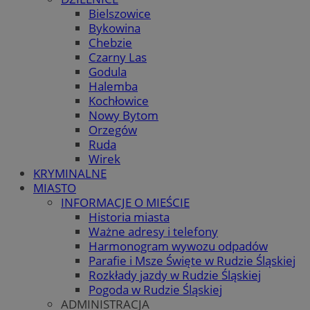
Bielszowice
Bykowina
Chebzie
Czarny Las
Godula
Halemba
Kochłowice
Nowy Bytom
Orzegów
Ruda
Wirek
KRYMINALNE
MIASTO
INFORMACJE O MIEŚCIE
Historia miasta
Ważne adresy i telefony
Harmonogram wywozu odpadów
Parafie i Msze Święte w Rudzie Śląskiej
Rozkłady jazdy w Rudzie Śląskiej
Pogoda w Rudzie Śląskiej
ADMINISTRACJA