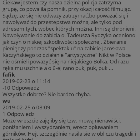
Ciekaw jestem czy nasza dzielna policja zatrzyma
grupę, co powaliła pomnik, przy okazji całość filmując.
Sądzę, że się nie odważy zatrzymać,bo poważać się i
nawoływać do przestępstwa można, ale tylko pod
adresem tych, wobec których można. Inni są chronieni.
Nawoływanie do zabicia o. Tadeusza Rydzyka oceniono
jak czyn o niskiej szkodliwości społecznej. Zbieranie
pieniędzy podczas "spektaklu" na zabicie Jarosława
Kaczyńskiego to działanie "artystyczne" Nikt w Polsce
nie ośmieli poważyć się na niejakiego Bolka. Od razu
ręka mu uschnie a o 6-ej rano puk, puk, puk ...
fafik
2019-02-23 o 11:14
-10
Odpowiedz
Wszystko dobrze? Nie bardzo chyba.
wu
2019-02-25 o 08:09
1
Odpowiedz
Może wreszcie zajęliby się tzw. mową nienawiści,
poniżaniem i wyszydzaniem, wręcz opluwaniem
górników. Hejt szczególnie nasila sie w obliczu tragedii i