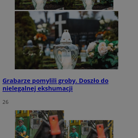
Grabarze pomylili groby. Doszło do
nielegalnej ekshumacji
26