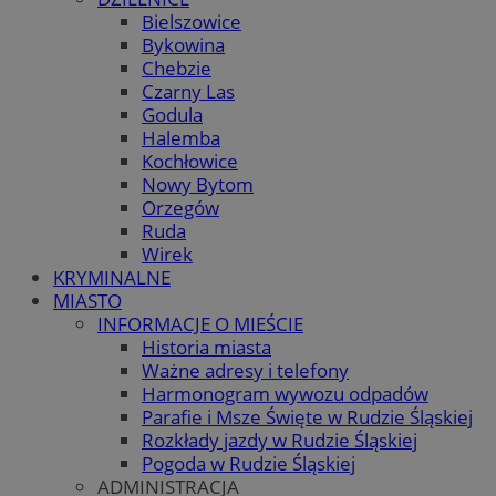
Bielszowice
Bykowina
Chebzie
Czarny Las
Godula
Halemba
Kochłowice
Nowy Bytom
Orzegów
Ruda
Wirek
KRYMINALNE
MIASTO
INFORMACJE O MIEŚCIE
Historia miasta
Ważne adresy i telefony
Harmonogram wywozu odpadów
Parafie i Msze Święte w Rudzie Śląskiej
Rozkłady jazdy w Rudzie Śląskiej
Pogoda w Rudzie Śląskiej
ADMINISTRACJA