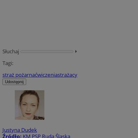
Słuchaj
⏵︎
Tagi:
straż pożarna
ćwiczenia
strażacy
Udostępnij
Justyna Dudek
Źródło:
KM PSP Ruda Śląska