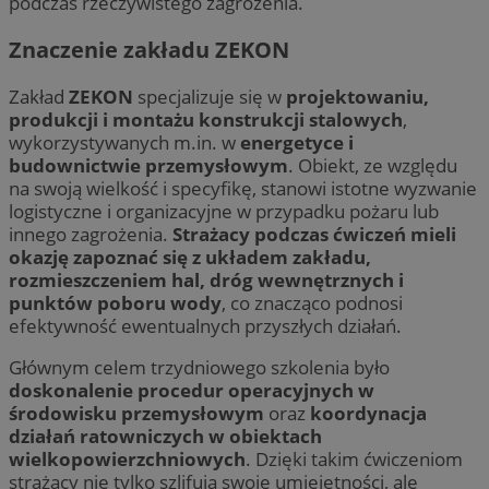
podczas rzeczywistego zagrożenia.
Znaczenie zakładu ZEKON
Zakład
ZEKON
specjalizuje się w
projektowaniu,
produkcji i montażu konstrukcji stalowych
,
wykorzystywanych m.in. w
energetyce i
budownictwie przemysłowym
. Obiekt, ze względu
na swoją wielkość i specyfikę, stanowi istotne wyzwanie
logistyczne i organizacyjne w przypadku pożaru lub
innego zagrożenia.
Strażacy podczas ćwiczeń mieli
okazję zapoznać się z układem zakładu,
rozmieszczeniem hal, dróg wewnętrznych i
punktów poboru wody
, co znacząco podnosi
efektywność ewentualnych przyszłych działań.
Głównym celem trzydniowego szkolenia było
doskonalenie procedur operacyjnych w
środowisku przemysłowym
oraz
koordynacja
działań ratowniczych w obiektach
wielkopowierzchniowych
. Dzięki takim ćwiczeniom
strażacy nie tylko szlifują swoje umiejętności, ale