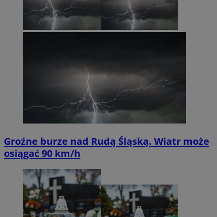
Groźne burze nad Rudą Śląską. Wiatr może
osiągać 90 km/h