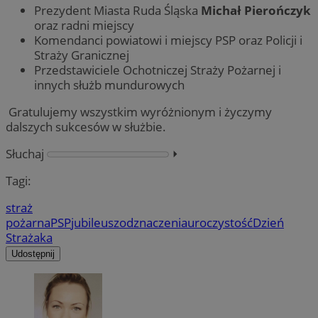
Prezydent Miasta Ruda Śląska
Michał Pierończyk
oraz radni miejscy
Komendanci powiatowi i miejscy PSP oraz Policji i
Straży Granicznej
Przedstawiciele Ochotniczej Straży Pożarnej i
innych służb mundurowych
Gratulujemy wszystkim wyróżnionym i życzymy
dalszych sukcesów w służbie.
Słuchaj
⏵︎
Tagi:
straż
pożarna
PSP
jubileusz
odznaczenia
uroczystość
Dzień
Strażaka
Udostępnij