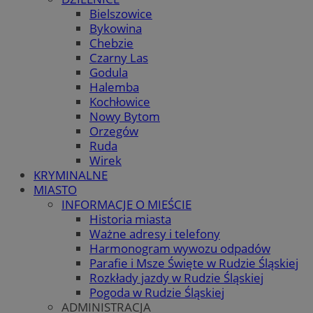
Bielszowice
Bykowina
Chebzie
Czarny Las
Godula
Halemba
Kochłowice
Nowy Bytom
Orzegów
Ruda
Wirek
KRYMINALNE
MIASTO
INFORMACJE O MIEŚCIE
Historia miasta
Ważne adresy i telefony
Harmonogram wywozu odpadów
Parafie i Msze Święte w Rudzie Śląskiej
Rozkłady jazdy w Rudzie Śląskiej
Pogoda w Rudzie Śląskiej
ADMINISTRACJA