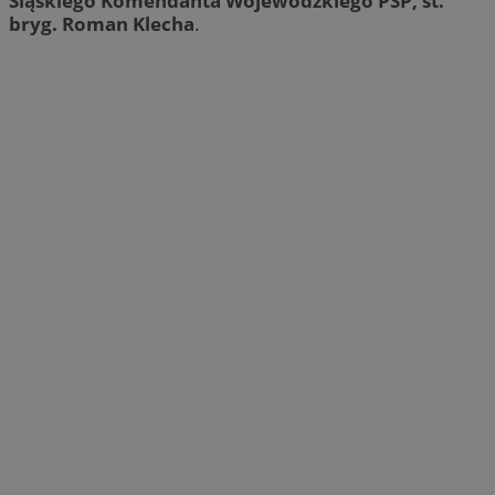
Śląskiego Komendanta Wojewódzkiego PSP, st.
bryg. Roman Klecha
.