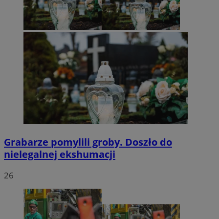
Grabarze pomylili groby. Doszło do
nielegalnej ekshumacji
26