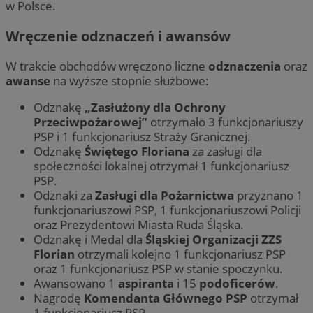
w Polsce.
Wręczenie odznaczeń i awansów
W trakcie obchodów wręczono liczne
odznaczenia
oraz
awanse
na wyższe stopnie służbowe:
Odznakę
„Zasłużony dla Ochrony
Przeciwpożarowej”
otrzymało 3 funkcjonariuszy
PSP i 1 funkcjonariusz Straży Granicznej.
Odznakę
Świętego Floriana
za zasługi dla
społeczności lokalnej otrzymał 1 funkcjonariusz
PSP.
Odznaki za
Zasługi dla Pożarnictwa
przyznano 1
funkcjonariuszowi PSP, 1 funkcjonariuszowi Policji
oraz Prezydentowi Miasta Ruda Śląska.
Odznakę i Medal dla
Śląskiej Organizacji ZZS
Florian
otrzymali kolejno 1 funkcjonariusz PSP
oraz 1 funkcjonariusz PSP w stanie spoczynku.
Awansowano 1
aspiranta
i 15
podoficerów
.
Nagrodę
Komendanta Głównego PSP
otrzymał
1 funkcjonariusz PSP.