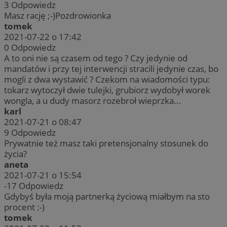
3
Odpowiedz
Masz rację ;-)Pozdrowionka
tomek
2021-07-22 o 17:42
0
Odpowiedz
A to oni nie są czasem od tego ? Czy jedynie od
mandatów i przy tej interwencji stracili jedynie czas, bo
mogli z dwa wystawić ? Czekom na wiadomości typu:
tokarz wytoczył dwie tulejki, grubiorz wydobył worek
wongla, a u dudy masorz rozebroł wieprzka...
karl
2021-07-21 o 08:47
9
Odpowiedz
Prywatnie też masz taki pretensjonalny stosunek do
życia?
aneta
2021-07-21 o 15:54
-17
Odpowiedz
Gdybyś była moją partnerką życiową miałbym na sto
procent :-)
tomek