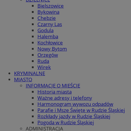
Bielszowice
Bykowina
Chebzie
Czarny Las
Godula
Halemba
Kochłowice
Nowy Bytom
Orzegów
Ruda
Wirek
KRYMINALNE
MIASTO
INFORMACJE O MIEŚCIE
Historia miasta
Ważne adresy i telefony
Harmonogram wywozu odpadów
Parafie i Msze Święte w Rudzie Śląskiej
Rozkłady jazdy w Rudzie Śląskiej
Pogoda w Rudzie Śląskiej
ADMINISTRACJA