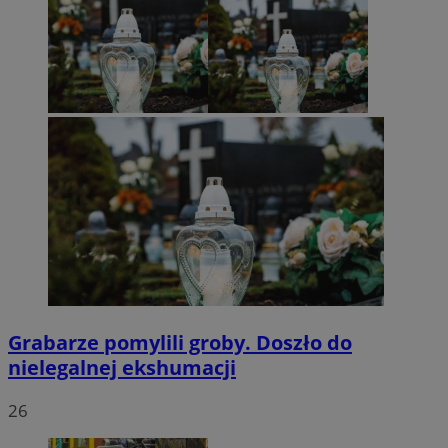
Grabarze pomylili groby. Doszło do
nielegalnej ekshumacji
26