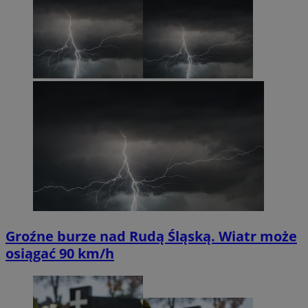
Groźne burze nad Rudą Śląską. Wiatr może
osiągać 90 km/h