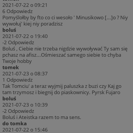
2021-07-22 o 09:21
6
Odpowiedz
Pomyślołby by fto co ci wesoło ' Minusikowo [...]o ? Niy
wywołuj' kiej niy poradzisz
boluś
2021-07-22 o 19:40
-2
Odpowiedz
Boluś , Ciebie nie trzeba nigdzie wywoływać Ty sam się
pchasz na afisz...Ośmieszać samego siebie to chyba
Twoje hobby
tomek
2021-07-23 o 08:37
1
Odpowiedz
Tak Tomciu' a teraz wyjmij paluszka z buzi czy Kaj go
tam trzymosz i biegnij do piaskownicy. Pyrsk Fujaro
boluś
2021-07-23 o 10:39
-2
Odpowiedz
Boluś i Ateistka razem to ma sens.
do tomka
2021-07-22 o 15:46