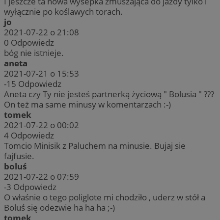
I jeszcze ta nowa wysepka zmuszająca do jazdy tylko i
wyłącznie po koślawych torach.
jo
2021-07-22 o 21:08
0
Odpowiedz
bóg nie istnieje.
aneta
2021-07-21 o 15:53
-15
Odpowiedz
Aneta czy Ty nie jesteś partnerką życiową " Bolusia " ???
On też ma same minusy w komentarzach :-)
tomek
2021-07-22 o 00:02
4
Odpowiedz
Tomcio Minisik z Paluchem na minusie. Bujaj sie
fajfusie.
boluś
2021-07-22 o 07:59
-3
Odpowiedz
O właśnie o tego poliglote mi chodziło , uderz w stół a
Boluś się odezwie ha ha ha ;-)
tomek