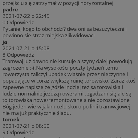
przejściu się zatrzymał w pozycji horyzontalnej
padre
2021-07-22 o 22:45
0
Odpowiedz
Pytanie, kogo to obchodzi? dwa oni sa bezuzyteczni i
powinno sie straz miejska zlikwidowac!
ja
2021-07-21 o 15:08
8
Odpowiedz
Tramwaj już dawno nie kursuje a szyny dalej powodują
zagrożenie :-(.Na wysokości poczty tydzień temu
rowerzysta zaliczył upadek właśnie przez nieczynne i
popadające w coraz większą ruinę torowisko. Zaraz ktoś
zapewne napisze że gdzie indziej też są torowiska i
ludzie normalnie jeżdżą rowerami , zgadzam się ale są
to torowiska nowe/remontowane a nie pozostawione
Bóg jeden wie w jakim celu skoro po linii tramwajowej
nie ma już praktycznie śladu.
tomek
2021-07-21 o 08:50
9
Odpowiedz