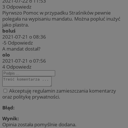
2021-07-22 o 11:53
3
Odpowiedz
Piyrwszo Pomoc w przypadku Straśników pewnie
polegała na wypisaniu mandatu. Można popluć inużyć
jako plastra.
boluś
2021-07-21 o 08:36
-5
Odpowiedz
A mandat dostał?
olo
2021-07-21 o 07:56
4
Odpowiedz
Akceptuję regulamin zamieszczania komentarzy
oraz politykę prywatności.
Błąd:
Wynik:
Opinia została pomyślnie dodana.