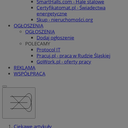
SmartHalls.com - Hale stalowe
Certyfikatomat.pl - Świadectwa
energetyczne
Skup - nieruchomości.org
OGŁOSZENIA
OGŁOSZENIA
Dodaj ogłoszenie
POLECAMY
Protocol IT
Pracuj.pl - praca w Rudzie Śląskiej
GoWork.pl - oferty pracy
REKLAMA
WSPÓŁPRACA
Ciekawe artykuły