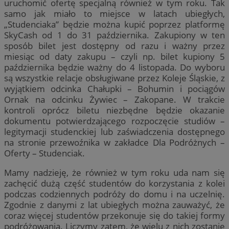
uruchomić ofertę specjalną również w tym roku. Tak
samo jak miało to miejsce w latach ubiegłych,
„Studenciaka” będzie można kupić poprzez platformę
SkyCash od 1 do 31 października. Zakupiony w ten
sposób bilet jest dostępny od razu i ważny przez
miesiąc od daty zakupu – czyli np. bilet kupiony 5
października będzie ważny do 4 listopada. Do wyboru
są wszystkie relacje obsługiwane przez Koleje Śląskie, z
wyjątkiem odcinka Chałupki – Bohumin i pociągów
Ornak na odcinku Żywiec – Zakopane. W trakcie
kontroli oprócz biletu niezbędne będzie okazanie
dokumentu potwierdzającego rozpoczęcie studiów –
legitymacji studenckiej lub zaświadczenia dostępnego
na stronie przewoźnika w zakładce Dla Podróżnych –
Oferty – Studenciak.
Mamy nadzieję, że również w tym roku uda nam się
zachęcić dużą część studentów do korzystania z kolei
podczas codziennych podróży do domu i na uczelnię.
Zgodnie z danymi z lat ubiegłych można zauważyć, że
coraz więcej studentów przekonuje się do takiej formy
podróżowania. Liczymy zatem, że wielu z nich zostanie