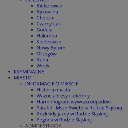
Bielszowice
Bykowina
Chebzie
Czarny Las
Godula
Halemba
Kochłowice
Nowy Bytom
Orzegów
Ruda
Wirek
KRYMINALNE
MIASTO
INFORMACJE O MIEŚCIE
Historia miasta
Ważne adresy i telefony
Harmonogram wywozu odpadów
Parafie i Msze Święte w Rudzie Śląskiej
Rozkłady jazdy w Rudzie Śląskiej
Pogoda w Rudzie Śląskiej
ADMINISTRACJA