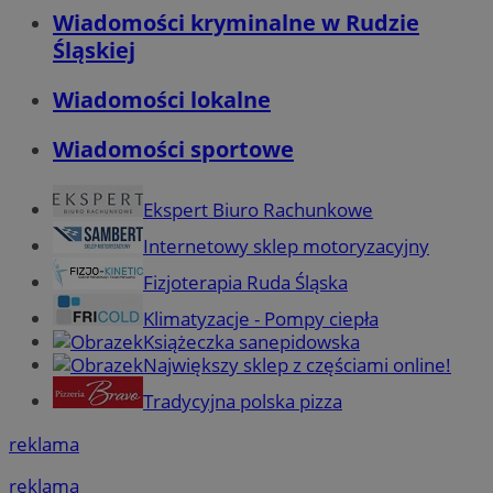
Wiadomości kryminalne w Rudzie
Śląskiej
Wiadomości lokalne
Wiadomości sportowe
Ekspert Biuro Rachunkowe
Internetowy sklep motoryzacyjny
Fizjoterapia Ruda Śląska
Klimatyzacje - Pompy ciepła
Książeczka sanepidowska
Największy sklep z częściami online!
Tradycyjna polska pizza
reklama
reklama