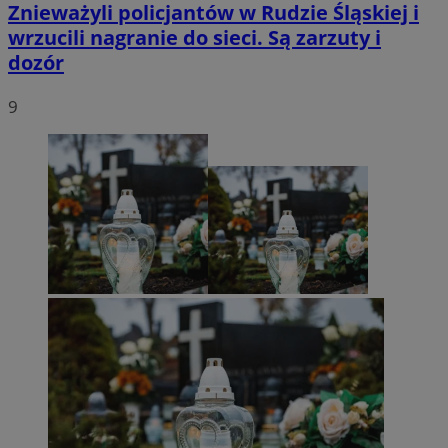
Znieważyli policjantów w Rudzie Śląskiej i
wrzucili nagranie do sieci. Są zarzuty i
dozór
9