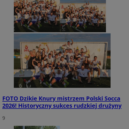
FOTO
Dzikie Knury mistrzem Polski Socca
2026! Historyczny sukces rudzkiej drużyny
9