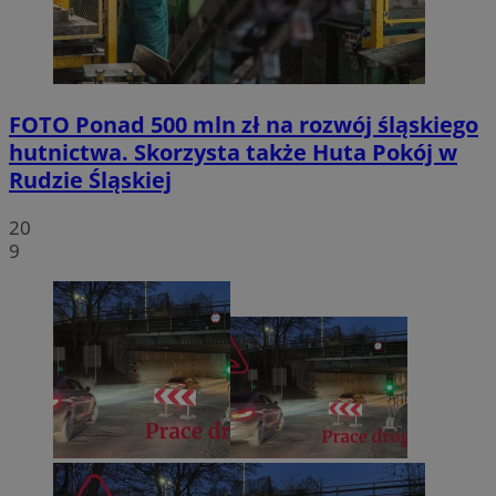
FOTO
Ponad 500 mln zł na rozwój śląskiego
hutnictwa. Skorzysta także Huta Pokój w
Rudzie Śląskiej
20
9