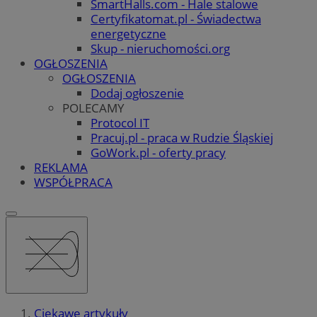
SmartHalls.com - Hale stalowe
Certyfikatomat.pl - Świadectwa
energetyczne
Skup - nieruchomości.org
OGŁOSZENIA
OGŁOSZENIA
Dodaj ogłoszenie
POLECAMY
Protocol IT
Pracuj.pl - praca w Rudzie Śląskiej
GoWork.pl - oferty pracy
REKLAMA
WSPÓŁPRACA
Ciekawe artykuły