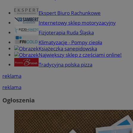
Ekspert Biuro Rachunkowe
Internetowy sklep motoryzacyjny
Fizjoterapia Ruda Śląska
Klimatyzacje - Pompy ciepła
Książeczka sanepidowska
Największy sklep z częściami online!
Tradycyjna polska pizza
reklama
reklama
Ogłoszenia