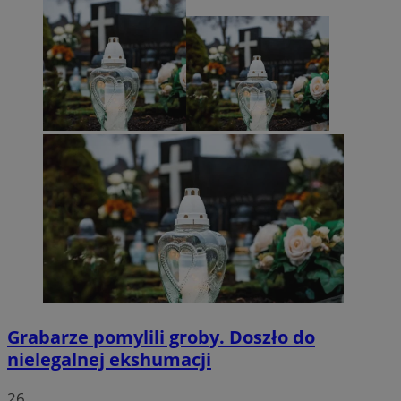
Grabarze pomylili groby. Doszło do
nielegalnej ekshumacji
26