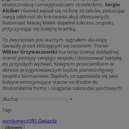
skutecznością i umiejętnościami strzeleckimi.
Sergio
Alcibar
również wpisał się na listę strzelców, pokazując
swoją zdolność do kreowania akcji ofensywnych.
Natomiast Maciej Małek dopełnił sukcesu zespołu,
przyczyniając się kolejną bramką.
To zwycięstwo jest ważnym sygnałem dla ekipy
Gwiazdy przed zbliżającym się sezonem. Trener
Wiktor Grzywaczewski
ma teraz szansę dokładniej
ocenić postępy swojego zespołu i dostosować taktykę
do przyszłych wyzwań. Kolejnym przeciwnikiem w
okresie przygotowawczym będzie pierwszoligowy
zespół z Siemianowic Śląskich, co zapowiada się jako
kolejne emocjonujące starcie na drodze do
doskonalenia formy i osiągania sukcesów sportowych.
Słuchaj
⏵︎
Tagi:
wyniki
mecz
SRS Gwiazda
Udostępnij