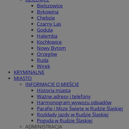
Bielszowice
Bykowina
Chebzie
Czarny Las
Godula
Halemba
Kochłowice
Nowy Bytom
Orzegów
Ruda
Wirek
KRYMINALNE
MIASTO
INFORMACJE O MIEŚCIE
Historia miasta
Ważne adresy i telefony
Harmonogram wywozu odpadów
Parafie i Msze Święte w Rudzie Śląskiej
Rozkłady jazdy w Rudzie Śląskiej
Pogoda w Rudzie Śląskiej
ADMINISTRACJA