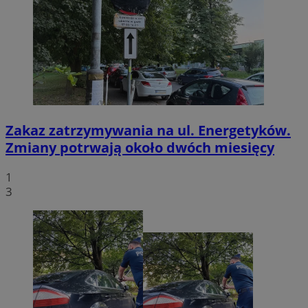
Zakaz zatrzymywania na ul. Energetyków.
Zmiany potrwają około dwóch miesięcy
1
3