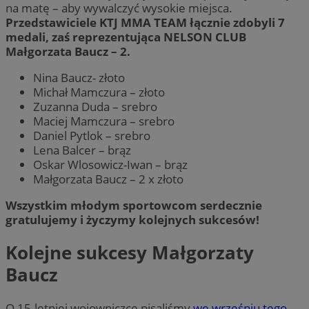
na matę – aby wywalczyć wysokie miejsca.
Przedstawiciele KTJ MMA TEAM łącznie zdobyli 7
medali, zaś reprezentująca NELSON CLUB
Małgorzata Baucz – 2.
Nina Baucz- złoto
Michał Mamczura – złoto
Zuzanna Duda – srebro
Maciej Mamczura – srebro
Daniel Pytlok – srebro
Lena Balcer – brąz
Oskar Wlosowicz-Iwan – brąz
Małgorzata Baucz – 2 x złoto
Wszystkim młodym sportowcom serdecznie
gratulujemy i życzymy kolejnych sukcesów!
Kolejne sukcesy Małgorzaty
Baucz
O 15-letniej wojowniczce pisaliśmy
we wrześniu tego