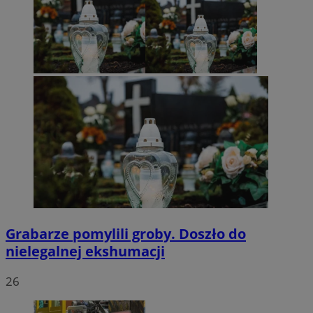
Grabarze pomylili groby. Doszło do
nielegalnej ekshumacji
26