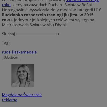
roku
, kiedy na zawodach Pucharu Świata w Bośni i
Hercegowinie wywalczyła złoty medal w kategorii U16.
Rudzianka rozpoczęła treningi jiu-jitsu w 2015
roku.
Jednym z jej kolejnych celów jest występ na
Mistrzostwach Świata w Abu Dhabi.
Słuchaj
⏵︎
Tagi:
ruda śląska
medale
Udostępnij
Magdalena Świerczek
reklama