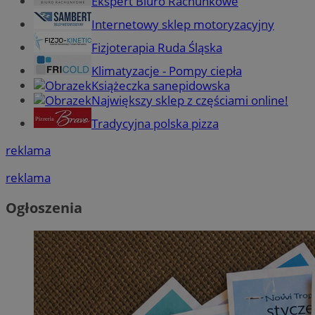
Ekspert Biuro Rachunkowe
Internetowy sklep motoryzacyjny
Fizjoterapia Ruda Śląska
Klimatyzacje - Pompy ciepła
Książeczka sanepidowska
Największy sklep z częściami online!
Tradycyjna polska pizza
reklama
reklama
Ogłoszenia