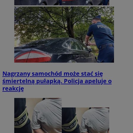
Nagrzany samochód może stać się
śmiertelną pułapką. Policja apeluje o
reakcję