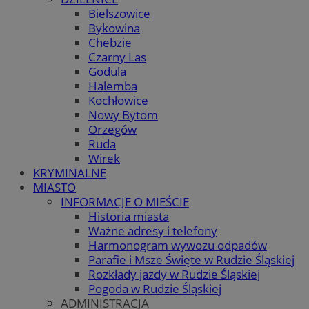
Bielszowice
Bykowina
Chebzie
Czarny Las
Godula
Halemba
Kochłowice
Nowy Bytom
Orzegów
Ruda
Wirek
KRYMINALNE
MIASTO
INFORMACJE O MIEŚCIE
Historia miasta
Ważne adresy i telefony
Harmonogram wywozu odpadów
Parafie i Msze Święte w Rudzie Śląskiej
Rozkłady jazdy w Rudzie Śląskiej
Pogoda w Rudzie Śląskiej
ADMINISTRACJA