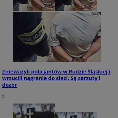
Znieważyli policjantów w Rudzie Śląskiej i
wrzucili nagranie do sieci. Są zarzuty i
dozór
9