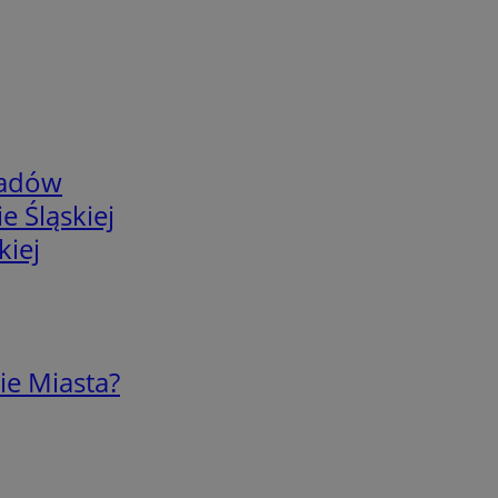
adów
e Śląskiej
kiej
ie Miasta?