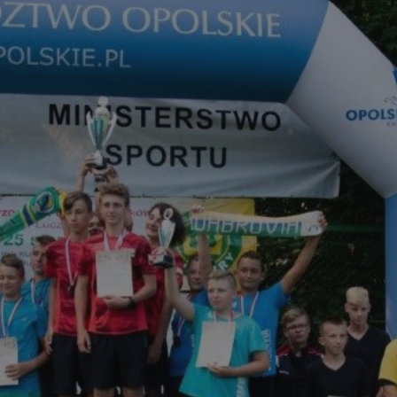
rudaslaska.com.pl
1 rok
Ten plik cookie przechowuje iden
rudaslaska.com.pl
1 rok
Ten plik cookie przechowuje iden
rudaslaska.com.pl
1 rok
Ten plik cookie przechowuje iden
.tiktok.com
1 tydzień 3 dni
Ten plik cookie jest używany do
uwierzytelniania i bezpieczeństw
użytkownicy pozostają zalogowan
zabezpieczone, jak poruszać się 
internetową lub interakcji z jej u
30 minut
Ten plik cookie służy do rozróżn
Cloudflare Inc.
Jest to korzystne dla strony int
.x.com
umożliwia tworzenie ważnych r
korzystania z jej witryny interne
29 minut 59
Ten plik cookie służy do rozróżn
Cloudflare Inc.
sekund
Jest to korzystne dla strony int
.twitter.com
umożliwia tworzenie ważnych r
korzystania z jej witryny interne
Polityce prywatności Google
METADATA
5 miesięcy 4
Ten plik cookie jest używany d
YouTube
tygodnie
zgody użytkownika i wyboru pry
.youtube.com
interakcji z witryną. Rejestruje 
zgody odwiedzającego na różne p
ustawienia prywatności, zapewni
preferencje zostaną uhonorowan
sesjach.
nt
4 tygodnie 2 dni
Ten plik cookie jest używany pr
CookieScript