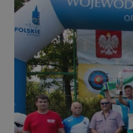
SessID
QeSessID
MvSessID
msToken
__cf_bm
__cf_bm
VISITOR_PRIVACY_
CookieScriptConse