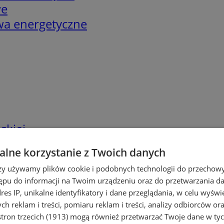
we
twa energetyczne
skiej
lne korzystanie z Twoich danych
rzy używamy plików cookie i podobnych technologii do przechow
ępu do informacji na Twoim urządzeniu oraz do przetwarzania 
dres IP, unikalne identyfikatory i dane przeglądania, w celu wyświ
h reklam i treści, pomiaru reklam i treści, analizy odbiorców or
tron trzecich (1913)
mogą również przetwarzać Twoje dane w tych