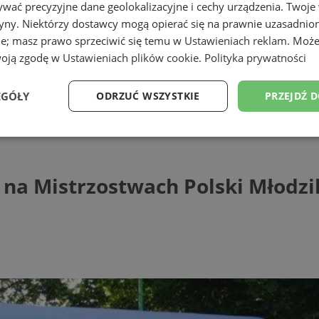
wać precyzyjne dane geolokalizacyjne i cechy urządzenia. Twoje
tryny. Niektórzy dostawcy mogą opierać się na prawnie uzasadnio
ie; masz prawo sprzeciwić się temu w
Ustawieniach reklam
. Może
woją zgodę w
Ustawieniach plików cookie
.
Polityka prywatności
EGÓŁY
ODRZUĆ WSZYSTKIE
PRZEJDŹ 
istrzostwach Polski Młodzików w Łuczn
Wydajność
Targetowanie
Funkcjonalność
Ni
na Mistrzostwach Polski Młodzi
ezbędne
Wydajność
Targetowanie
Funkcjonalność
Niesklasyfikow
ie umożliwiają korzystanie z podstawowych funkcji strony internetowej, takich jak log
Bez niezbędnych plików cookie nie można prawidłowo korzystać ze strony internetowe
Provider
/
Okres
Opis
Domena
przechowywania