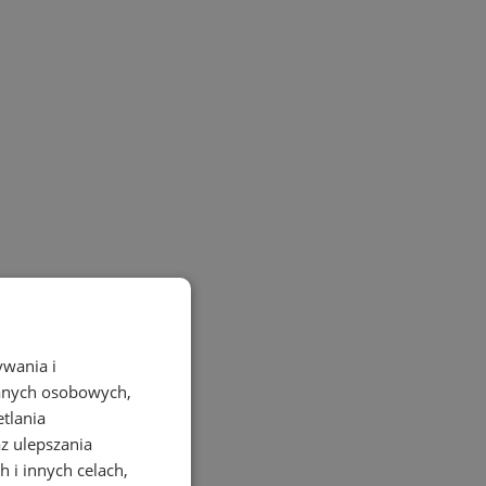
ywania i
danych osobowych,
etlania
az ulepszania
 i innych celach,