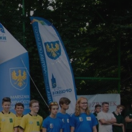
tyfikator sesji.
tyfikator sesji.
tyfikator sesji.
 celów
a, zapewniając, że
i, a ich dane są
przez witrynę
sług.
iania ludzi i botów.
ernetowej, ponieważ
aportów na temat
towej.
iania ludzi i botów.
ernetowej, ponieważ
aportów na temat
towej.
o przechowywania
watności dla ich
dane dotyczące
olityki i
ając, że ich
e w przyszłych
zez usługę Cookie-