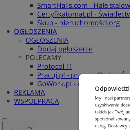
SmartHalls.com - Hale stalo
Certyfikatomat.pl - Świadec
Skup - nieruchomości.org
OGŁOSZENIA
OGŁOSZENIA
Dodaj ogłoszenie
POLECAMY
Protocol IT
Pracuj.pl - praca w Rudzie Ślą
GoWork.pl - oferty pracy
Odpowiedzia
REKLAMA
My i nasi partne
WSPÓŁPRACA
uzyskiwania dost
takich jak Twój a
spersonalizowanyc
usług.
Dostawcy s